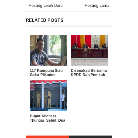
Posting Lebih Baru
Posting Lama
RELATED POSTS
117 Kampung Siap
Disepakati Bersama
Gelar Pilkades
DPRD Dan Pemkab
Serentak Oktober
KUA-PPAS Tahun
Mendatang
Anggaran 2027
Bupati Michael
Thungari Sebut, Dua
Agenda Besar:
Digitalisasi
Pemerintahan dan
Penertiban Aset