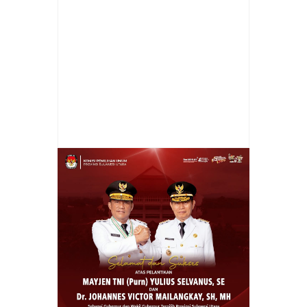
Item Reviewed:
Londo, Gaji 13 ASN
Dipastikan Cair Dalam Waktu Dekat
Rating:
5
Reviewed By:
admin