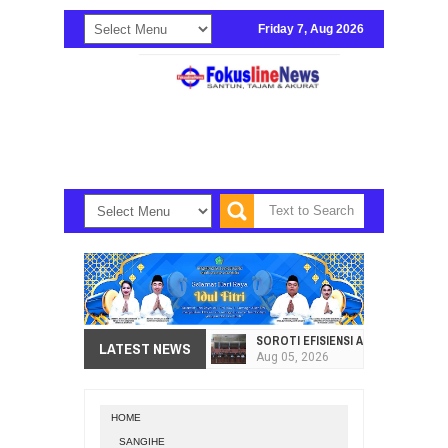
Friday 7, Aug 2026
SOROTI EFISIENSI APBD, DPRD SU
LATEST NEWS
Aug
05,
2026
HI. AMIR LIPUTO SERAP ASPIRAS
Aug
05,
2026
HOME
SEKRETARIAT DPRD PROVINSI SULA
SANGIHE