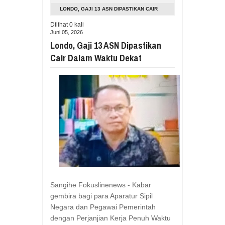
Aug
05,
2026
LONDO, GAJI 13 ASN DIPASTIKAN CAIR
RESES VIONITA KUERA SERAP ASP
DALAM WAKTU DEKAT
Dilihat
0
kali
Aug
05,
2026
Juni 05, 2026
GUBERNUR YULIUS BAWAKAN CERITA
Londo, Gaji 13 ASN Dipastikan
Aug
05,
2026
Cair Dalam Waktu Dekat
RESES DI SMK NEGERI 1 TONDANO, 
Aug
04,
2026
GERAK CEPAT PEMPROV SULUT ANTI
Aug
04,
2026
RESES IRENE GOLDA PINONTOAN 
Aug
04,
2026
RESES II DPRD SULUT, ROYKE OC
Aug
03,
2026
RESES II 2026, EUGENIE MANTIRI
Aug
03,
2026
Sangihe Fokuslinenews - Kabar
gembira bagi para Aparatur Sipil
Negara dan Pegawai Pemerintah
dengan Perjanjian Kerja Penuh Waktu