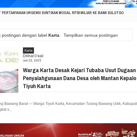
T PERTANYAKAN URGENSI SUNTIKAN MODAL RP30 MILIAR KE BANK SULUTGO
KORBAN KEBAKARAN PAKOWA–ASPOL, SALURKAN BANTUAN KEMANUSIAAN
n postingan dengan label
Karta
.
Tampilkan semua postingan
ESI UTARA DUKUNG GERAKAN INDONESIA ASRI, WUJUDKAN LINGKUNGAN BERSIH DAN
Karta
Dilihat
0
kali
ASI MASYARAKAT KAWAHANG, DORONG PERCEPATAN PEMBANGUNAN DI NUSA UTARA
Juli 23, 2025
Warga Karta Desak Kejari Tubaba Usut Dugaan
NAK: KISAH TUMOU HANGATKAN HAN KE-42, AJARKAN KASIH SAYANG, PERLINDUNGAN
Penyalahgunaan Dana Desa oleh Mantan Kepalo
Tiyuh Karta
ONNY J. PAAT SERAP ASPIRASI DUNIA PENDIDIKAN UNTUK DIPERJUANGKAN DI DPRD 
PASI KEBAKARAN HUTAN DI GUNUNG SOPUTAN, LINTAS INSTANSI DIKERAHKAN
ng Bawang Barat — Warga Tiyuh Karta, Kecamatan Tulang Bawang Udik, Kabupa
at s...
RKUAT SINERGI PEMERINTAH DAN MASYARAKAT UNTUK MENDORONG PEMBANGUNA
VIAN RORING SERAP ASPIRASI WARGA RANOMUUT UNTUK INFRASTRUKTUR DAN PELA