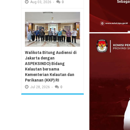
Aug
03,
2026
-
0
Walikota Bitung Audiensi di
Jakarta dengan
ASPEKSINDO) Bidang
Kelautan bersama
Kementerian Kelautan dan
Perikanan (KKP) RI
Jul
28,
2026
-
0