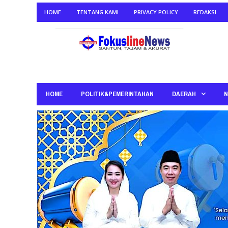
HOME
TENTANG KAMI
PRIVACY POLICY
REDAKSI
HOME
POLITIK&PEMERINTAHAN
DAERAH
N