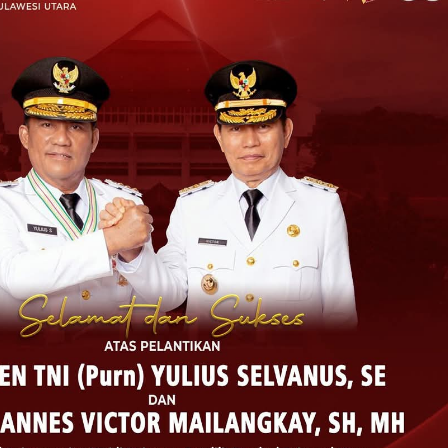
ERAP ASPIRASI WARGA MANEMBO-NEMBO
TAHUN RI, SD GMIM 5 MANADO
T PROGRAM KURIKULUM
SDN 10 TUBABA GELAR KEGIATAN PENGUAT
PILAR PANCASILA