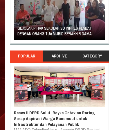
AN
GEJOLAK PIHAK SEKOLAH SD INPRES KLABAT
ORANG TUA 
DENGAN ORANG TUA MURID BERAKHIR DAMAI
RASA TUNTUT
POPULAR
ARCHIVE
CATEGORY
Reses II DPRD Sulut, Royke Octavian Roring
Serap Aspirasi Warga Ranomuut untuk
Infrastruktur dan Pelayanan Publik
MANADO,FokuslineNews– Anggota DPRD Provinsi