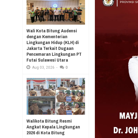
RESES II 2026, EUGENIE MANTIRI S
Aug
03,
2026
SAMBUT HUT KE-78 
GELAR JALAN SEHA
Wali Kota Bitung Audensi
MERDEKA BELAJAR
dengan Kementerian
Lingkungan Hidup (KLH) di
Jakarta Terkait Dugaan
Pencemaran Lingkungan PT
Futai Sulawesi Utara
Aug
03,
2026
-
0
Walikota Bitung Resmi
Angkat Kepala Lingkungan
2026 di Kota Bitung