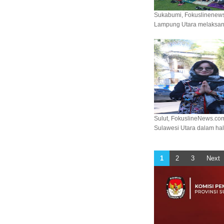
Sukabumi, Fokuslinenews
Lampung Utara melaksanak
Sulut, FokuslineNews.com
Sulawesi Utara dalam hal 
1
2
3
Next