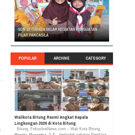
ATAN
GEJOLAK PIHAK SEKOLAH SD INPRES KLABAT
ORANG TU
DENGAN ORANG TUA MURID BERAKHIR DAMAI
RASA TUN
POPULAR
ARCHIVE
CATEGORY
Walikota Bitung Resmi Angkat Kepala
Lingkungan 2026 di Kota Bitung
h
Bitung, FokuslineNews.com -- Wali Kota Bitung,
𝐇𝐞𝐧𝐠𝐤𝐲 𝐇𝐨𝐧𝐚𝐧𝐝𝐚𝐫, S.E., bertindak sebagai Pembina