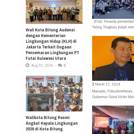
RESES II 2026, EUGENIE MANTIRI S
Aug
03,
2026
(Foto: Peserta pembimbi
SAMBUT HUT KE-7
Teling Tingkulu Indah meng
GELAR JALAN SE
Wali Kota Bitung Audensi
MERDEKA BELAJA
dengan Kementerian
Lingkungan Hidup (KLH) di
Jakarta Terkait Dugaan
Pencemaran Lingkungan PT
Futai Sulawesi Utara
Aug
03,
2026
-
0
Maret 27, 2024
Manado, FokuslineNews -
Gubernur Sulut Victor Mai
Walikota Bitung Resmi
Angkat Kepala Lingkungan
2026 di Kota Bitung