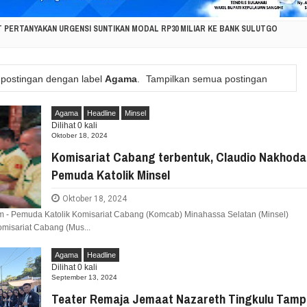
T PERTANYAKAN URGENSI SUNTIKAN MODAL RP30 MILIAR KE BANK SULUTGO
KORBAN KEBAKARAN PAKOWA–ASPOL, SALURKAN BANTUAN KEMANUSIAAN
 postingan dengan label
Agama
.
Tampilkan semua postingan
ESI UTARA DUKUNG GERAKAN INDONESIA ASRI, WUJUDKAN LINGKUNGAN BERSIH DAN
Agama
Headline
Minsel
Dilihat
0
kali
ASI MASYARAKAT KAWAHANG, DORONG PERCEPATAN PEMBANGUNAN DI NUSA UTARA
Oktober 18, 2024
Komisariat Cabang terbentuk, Claudio Nakhoda
NAK: KISAH TUMOU HANGATKAN HAN KE-42, AJARKAN KASIH SAYANG, PERLINDUNGAN
Pemuda Katolik Minsel
ONNY J. PAAT SERAP ASPIRASI DUNIA PENDIDIKAN UNTUK DIPERJUANGKAN DI DPRD 
Oktober 18, 2024
om - Pemuda Katolik Komisariat Cabang (Komcab) Minahassa Selatan (Minsel)
PASI KEBAKARAN HUTAN DI GUNUNG SOPUTAN, LINTAS INSTANSI DIKERAHKAN
isariat Cabang (Mus...
Agama
Headline
RKUAT SINERGI PEMERINTAH DAN MASYARAKAT UNTUK MENDORONG PEMBANGUNA
Dilihat
0
kali
September 13, 2024
VIAN RORING SERAP ASPIRASI WARGA RANOMUUT UNTUK INFRASTRUKTUR DAN PELA
Teater Remaja Jemaat Nazareth Tingkulu Tampi