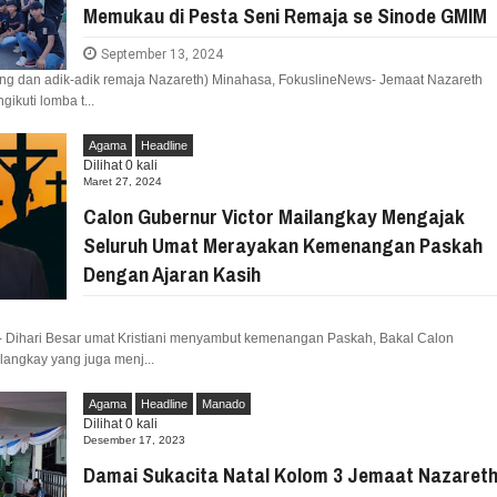
Memukau di Pesta Seni Remaja se Sinode GMIM
ERAP ASPIRASI WARGA MANEMBO-NEMBO
September 13, 2024
ng dan adik-adik remaja Nazareth) Minahasa, FokuslineNews- Jemaat Nazareth
8 TAHUN RI, SD GMIM 5 MANADO
ikuti lomba t...
HAT PROGRAM KURIKULUM
SDN 10 TUBABA GELAR KEGIATAN PENGU
R
PILAR PANCASILA
Agama
Headline
Dilihat
0
kali
Maret 27, 2024
Calon Gubernur Victor Mailangkay Mengajak
Seluruh Umat Merayakan Kemenangan Paskah
Dengan Ajaran Kasih
 Dihari Besar umat Kristiani menyambut kemenangan Paskah, Bakal Calon
langkay yang juga menj...
Agama
Headline
Manado
Dilihat
0
kali
Desember 17, 2023
Damai Sukacita Natal Kolom 3 Jemaat Nazaret