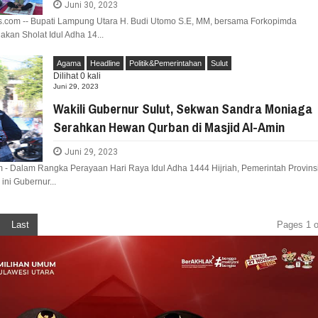
Juni 30, 2023
.com -- Bupati Lampung Utara H. Budi Utomo S.E, MM, bersama Forkopimda
an Sholat Idul Adha 14...
Agama
Headline
Politik&Pemerintahan
Sulut
Dilihat
0
kali
Juni 29, 2023
Wakili Gubernur Sulut, Sekwan Sandra Moniaga
Serahkan Hewan Qurban di Masjid Al-Amin
Juni 29, 2023
 - Dalam Rangka Perayaan Hari Raya Idul Adha 1444 Hijriah, Pemerintah Provins
ini Gubernur...
Last
Pages 1 o