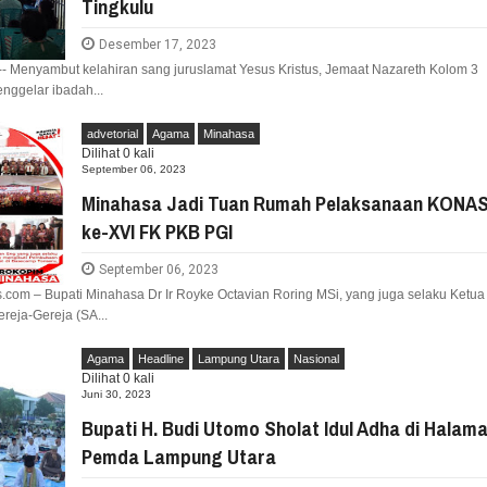
Tingkulu
Desember 17, 2023
- Menyambut kelahiran sang juruslamat Yesus Kristus, Jemaat Nazareth Kolom 3
nggelar ibadah...
advetorial
Agama
Minahasa
Dilihat
0
kali
September 06, 2023
Minahasa Jadi Tuan Rumah Pelaksanaan KONA
ke-XVI FK PKB PGI
September 06, 2023
com – Bupati Minahasa Dr Ir Royke Octavian Roring MSi, yang juga selaku Ketua
eja-Gereja (SA...
Agama
Headline
Lampung Utara
Nasional
Dilihat
0
kali
Juni 30, 2023
Bupati H. Budi Utomo Sholat Idul Adha di Halam
Pemda Lampung Utara