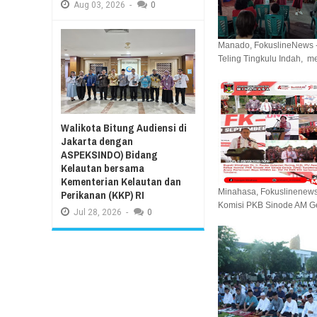
Aug
03,
2026
-
0
Manado, FokuslineNews -
Teling Tingkulu Indah, me
Walikota Bitung Audiensi di
Jakarta dengan
ASPEKSINDO) Bidang
Kelautan bersama
Kementerian Kelautan dan
Minahasa, Fokuslinenews.
Perikanan (KKP) RI
Komisi PKB Sinode AM Ger
Jul
28,
2026
-
0