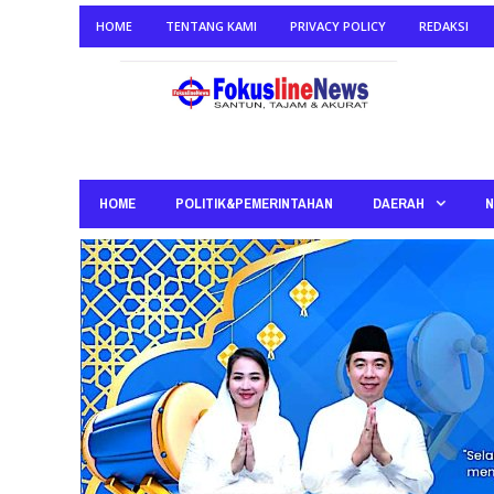
HOME
TENTANG KAMI
PRIVACY POLICY
REDAKSI
HOME
POLITIK&PEMERINTAHAN
DAERAH
N