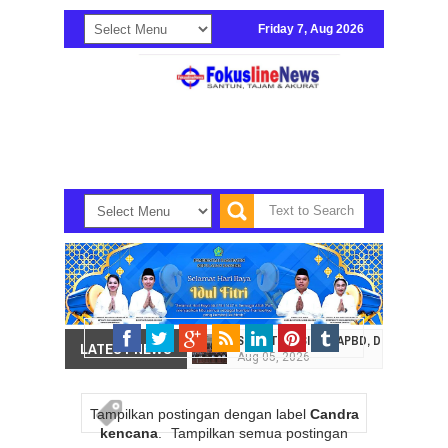
Friday 7, Aug 2026
SOROTI EFISIENSI APBD, DPRD SULUT
LATEST NEWS
Aug
05,
2026
HI. AMIR LIPUTO SERAP ASPIRASI K
Aug
05,
2026
Tampilkan postingan dengan label
Candra
kencana
.
Tampilkan semua postingan
SEKRETARIAT DPRD PROVINSI SULAWES