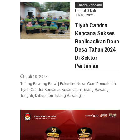
Aug
05,
2026
Candra kencana
Dilihat
0
kali
RESES VIONITA KUERA SERAP ASPIRA
Juli 10, 2024
Aug
05,
2026
Tiyuh Candra
GUBERNUR YULIUS BAWAKAN CERITA AN
Kencana Sukses
Aug
05,
2026
Realisasikan Dana
RESES DI SMK NEGERI 1 TONDANO, VON
Aug
04,
2026
Desa Tahun 2024
Di Sektor
GERAK CEPAT PEMPROV SULUT ANTISIP
Aug
04,
2026
Pertanian
RESES IRENE GOLDA PINONTOAN PER
Juli 10, 2024
Aug
04,
2026
Tulang Bawang Barat | FokuslineNews.Com Pemerintah
RESES II DPRD SULUT, ROYKE OCTAV
Tiyuh Candra Kencana, Kecamatan Tulang Bawang
Aug
03,
2026
Tengah, kabupaten Tulang Bawang...
RESES II 2026, EUGENIE MANTIRI SER
Aug
03,
2026