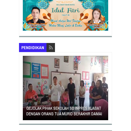
PENDIDIKAN
PENGUATAN
GEJOLAK PIHAK SEKOLAH SD INPRES KLABAT
ORANG TUA
DENGAN ORANG TUA MURID BERAKHIR DAMAI
RASA TUNT