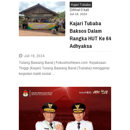
Aug
05,
2026
Kajari Tubaba
Dilihat
0
kali
RESES VIONITA KUERA SERAP ASPIRA
Juli 18, 2024
Aug
05,
2026
Kajari Tubaba
GUBERNUR YULIUS BAWAKAN CERITA AN
Baksos Dalam
Aug
05,
2026
Rangka HUT Ke 64
RESES DI SMK NEGERI 1 TONDANO, VON
Aug
04,
2026
Adhyaksa
GERAK CEPAT PEMPROV SULUT ANTISIP
Juli 18, 2024
Aug
04,
2026
Tulang Bawang Barat | FokuslineNews.com Kejaksaan
RESES IRENE GOLDA PINONTOAN PER
Tinggi (Kejari) Tulang Bawang Barat (Tubaba) menggelar
Aug
04,
2026
kegiatan bakti sosial ...
RESES II DPRD SULUT, ROYKE OCTAV
Aug
03,
2026
RESES II 2026, EUGENIE MANTIRI SER
Aug
03,
2026