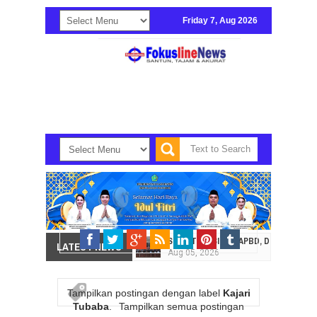
Friday 7, Aug 2026
SOROTI EFISIENSI APBD, DPRD SULUT
LATEST NEWS
Aug
05,
2026
HI. AMIR LIPUTO SERAP ASPIRASI K
Aug
05,
2026
Tampilkan postingan dengan label
Kajari
Tubaba
.
Tampilkan semua postingan
SEKRETARIAT DPRD PROVINSI SULAWES