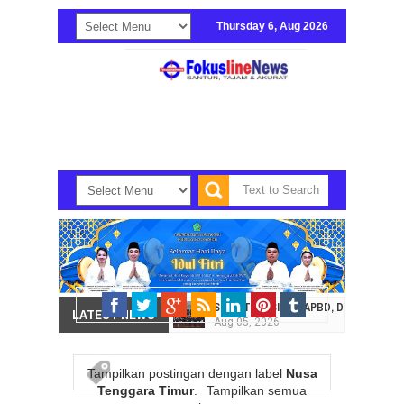
Thursday 6, Aug 2026
SOROTI EFISIENSI APBD, DPRD SULUT
LATEST NEWS
Aug
05,
2026
HI. AMIR LIPUTO SERAP ASPIRASI K
Aug
05,
2026
Tampilkan postingan dengan label
Nusa
Tenggara Timur
.
Tampilkan semua
SEKRETARIAT DPRD PROVINSI SULAWES