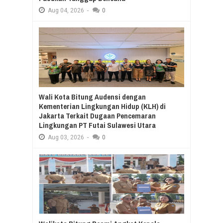
Aug
04,
2026
-
0
Wali Kota Bitung Audensi dengan
Kementerian Lingkungan Hidup (KLH) di
Jakarta Terkait Dugaan Pencemaran
Lingkungan PT Futai Sulawesi Utara
Aug
03,
2026
-
0