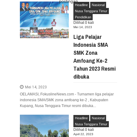
postingan
Aug
05,
2026
Headline
Nasional
RESES VIONITA KUERA SERAP ASPIRA
Nusa Tenggara Timur
Aug
05,
2026
Pendidikan
Dilihat
0
kali
GUBERNUR YULIUS BAWAKAN CERITA AN
Mei 14, 2023
Aug
05,
2026
Liga Pelajar
RESES DI SMK NEGERI 1 TONDANO, VON
Indonesia SMA
Aug
04,
2026
SMK Zona
GERAK CEPAT PEMPROV SULUT ANTISIP
Amfoang Ke-2
Aug
04,
2026
Tahun 2023 Resmi
RESES IRENE GOLDA PINONTOAN PER
dibuka
Aug
04,
2026
RESES II DPRD SULUT, ROYKE OCTAV
Mei 14, 2023
Aug
03,
2026
OELAMASI, FokuslineNews.com - Turnamen liga pelajar
RESES II 2026, EUGENIE MANTIRI SER
indonesia SMA/SMK zona amfoang ke-2 , Kabupaten
Aug
03,
2026
Kupang, Nusa Tenggara Timur resmi dibuka...
Headline
Nasional
Nusa Tenggara Timur
Dilihat
0
kali
April 22, 2023