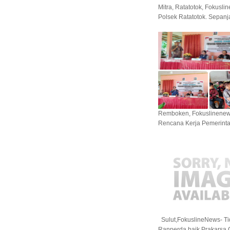
Mitra, Ratatotok, Fokusl
Polsek Ratatotok. Sepanj
Remboken, Fokuslinene
Rencana Kerja Pemerinta
Sulut,FokuslineNews- T
Ranperda baik Prakarsa 