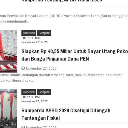
wan Perwakilan Rakyat Daerah (DPRD) Provinsi Sulawesi Utara (Sulut) menggela
ngka mendengark...
Headline
Sangihe
Dilihat
0
kali
November 27, 2025
Siapkan Rp 40,55 Miliar Untuk Bayar Utang Pok
dan Bunga Pinjaman Dana PEN
November 27, 2025
 Meski kondisi keuangan daerah terbilang seret, namun Pemerintah Kabupaten
berkomitmen untuk ...
Headline
Sangihe
Dilihat
0
kali
November 27, 2025
Ramperda APBD 2026 Disetujui Ditengah
Tantangan Fiskal
November 27, 2025