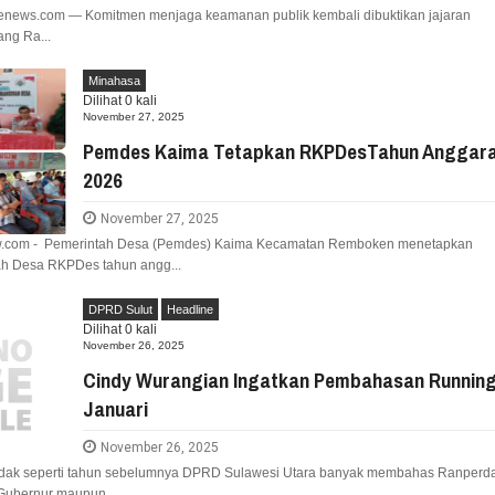
inenews.com — Komitmen menjaga keamanan publik kembali dibuktikan jajaran
ang Ra...
Minahasa
Dilihat
0
kali
November 27, 2025
Pemdes Kaima Tetapkan RKPDesTahun Anggar
2026
November 27, 2025
w.com - Pemerintah Desa (Pemdes) Kaima Kecamatan Remboken menetapkan
h Desa RKPDes tahun angg...
DPRD Sulut
Headline
Dilihat
0
kali
November 26, 2025
Cindy Wurangian Ingatkan Pembahasan Runnin
Januari
November 26, 2025
idak seperti tahun sebelumnya DPRD Sulawesi Utara banyak membahas Ranperd
Gubernur maupun ...