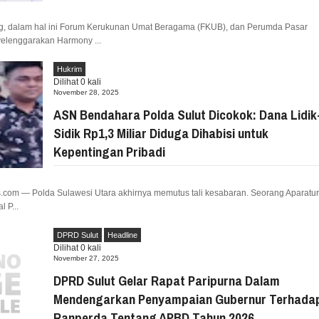
ERAP ASPIRASI WARGA MANEMBO-NEMBO
, dalam hal ini Forum Kerukunan Umat Beragama (FKUB), dan Perumda Pasar
yelenggarakan Harmony ...
TAHUN RI, SD GMIM 5 MANADO
T PROGRAM KURIKULUM
SDN 10 TUBABA GELAR KEGIATAN PENGUAT
Hukrim
PILAR PANCASILA
Dilihat
0
kali
November 28, 2025
ASN Bendahara Polda Sulut Dicokok: Dana Lidik
Sidik Rp1,3 Miliar Diduga Dihabisi untuk
Kepentingan Pribadi
om — Polda Sulawesi Utara akhirnya memutus tali kesabaran. Seorang Aparatur
 P...
DPRD Sulut
Headline
Dilihat
0
kali
November 27, 2025
DPRD Sulut Gelar Rapat Paripurna Dalam
Mendengarkan Penyampaian Gubernur Terhada
Ranperda Tentang APBD Tahun 2026