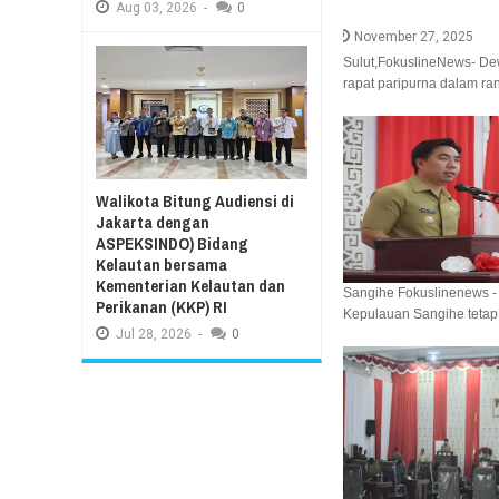
Aug
03,
2026
-
0
November 27, 2025
Sulut,FokuslineNews- De
rapat paripurna dalam ra
Walikota Bitung Audiensi di
Jakarta dengan
ASPEKSINDO) Bidang
Kelautan bersama
Kementerian Kelautan dan
Sangihe Fokuslinenews -
Perikanan (KKP) RI
Kepulauan Sangihe tetap 
Jul
28,
2026
-
0