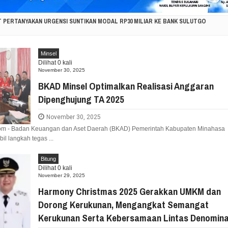
T PERTANYAKAN URGENSI SUNTIKAN MODAL RP30 MILIAR KE BANK SULUTGO
KORBAN KEBAKARAN PAKOWA–ASPOL, SALURKAN BANTUAN KEMANUSIAAN
Minsel
Dilihat
0
kali
ESI UTARA DUKUNG GERAKAN INDONESIA ASRI, WUJUDKAN LINGKUNGAN BERSIH DAN
November 30, 2025
BKAD Minsel Optimalkan Realisasi Anggaran
ASI MASYARAKAT KAWAHANG, DORONG PERCEPATAN PEMBANGUNAN DI NUSA UTARA
Dipenghujung TA 2025
November 30, 2025
NAK: KISAH TUMOU HANGATKAN HAN KE-42, AJARKAN KASIH SAYANG, PERLINDUNGAN
com - Badan Keuangan dan Aset Daerah (BKAD) Pemerintah Kabupaten Minahasa
l langkah tegas ...
ONNY J. PAAT SERAP ASPIRASI DUNIA PENDIDIKAN UNTUK DIPERJUANGKAN DI DPRD 
Bitung
PASI KEBAKARAN HUTAN DI GUNUNG SOPUTAN, LINTAS INSTANSI DIKERAHKAN
Dilihat
0
kali
November 29, 2025
Harmony Christmas 2025 Gerakkan UMKM dan
RKUAT SINERGI PEMERINTAH DAN MASYARAKAT UNTUK MENDORONG PEMBANGUNA
Dorong Kerukunan, Mengangkat Semangat
Kerukunan Serta Kebersamaan Lintas Denomina
VIAN RORING SERAP ASPIRASI WARGA RANOMUUT UNTUK INFRASTRUKTUR DAN PELA