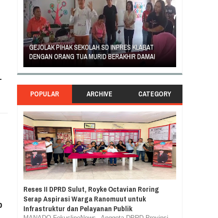
AN
GEJOLAK PIHAK SEKOLAH SD INPRES KLABAT
ORANG TUA 
DENGAN ORANG TUA MURID BERAKHIR DAMAI
RASA TUNTUT
-
POPULAR
ARCHIVE
CATEGORY
Reses II DPRD Sulut, Royke Octavian Roring
Serap Aspirasi Warga Ranomuut untuk
p
Infrastruktur dan Pelayanan Publik
MANADO,FokuslineNews– Anggota DPRD Provinsi