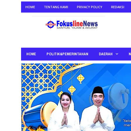
HOME
TENTANG KAMI
PRIVACY POLICY
REDAKSI
HOME
POLITIK&PEMERINTAHAN
DAERAH
N