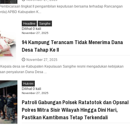
 Pembicaraan tingkat II pengambilan keputusan bersama terhadap Rancangan
rda) APBD Kabupaten K...
Headline
Sangihe
Dilihat
0
kali
November 27, 2025
94 Kampung Terancam Tidak Menerima Dana
Desa Tahap Ke II
November 27, 2025
 Kepala desa se-Kabupaten Kepulauan Sangihe resmi mengadukan kebijakan
an penyaluran Dana Desa ...
Hukrim
Dilihat
0
kali
November 27, 2025
Patroli Gabungan Polsek Ratatotok dan Opsnal
Polres Mitra Sisir Wilayah Hingga Dini Hari,
Pastikan Kamtibmas Tetap Terkendali