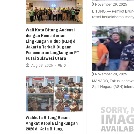
November 29, 2025
RESES II 2026, EUGENIE MANTIRI S
BITUNG, — Pemkot Bitung
Aug
03,
2026
resmi berkolaborasi men
SAMBUT HUT KE-78 
GELAR JALAN SEHA
Wali Kota Bitung Audensi
MERDEKA BELAJAR
dengan Kementerian
Lingkungan Hidup (KLH) di
Jakarta Terkait Dugaan
Pencemaran Lingkungan PT
Futai Sulawesi Utara
Aug
03,
2026
-
0
November 28, 2025
MANADO, Fokuslinenews.c
Sipil Negara (ASN) internal
Walikota Bitung Resmi
Angkat Kepala Lingkungan
2026 di Kota Bitung