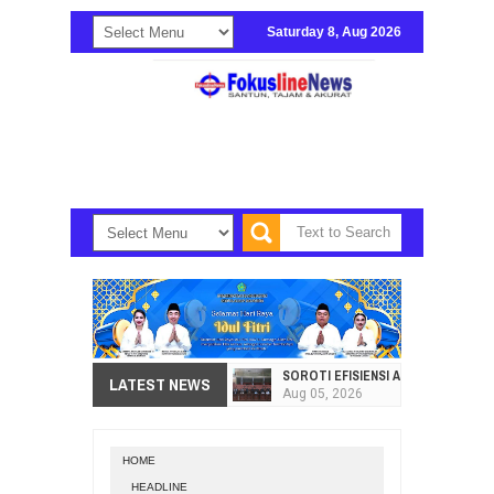
Saturday 8, Aug 2026
SOROTI EFISIENSI APBD, DPRD SU
LATEST NEWS
Aug
05,
2026
HI. AMIR LIPUTO SERAP ASPIRAS
Aug
05,
2026
HOME
SEKRETARIAT DPRD PROVINSI SULA
HEADLINE