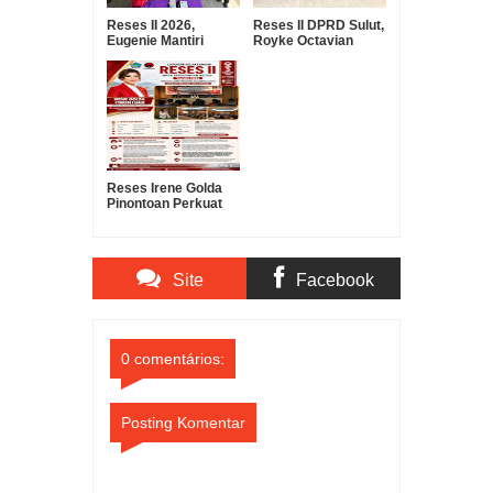
Reses II 2026,
Reses II DPRD Sulut,
Eugenie Mantiri
Royke Octavian
Serap Aspirasi
Roring Serap
Warga Manembo-
Aspirasi Warga
Nembo
Ranomuut untuk
Infrastruktur dan
Pelayanan Publik
Reses Irene Golda
Pinontoan Perkuat
Sinergi Pemerintah
dan Masyarakat
untuk Mendorong
Pembangunan Kota
Site
Facebook
Manado
Comments
Comments
0 comentários:
Posting Komentar