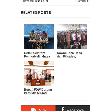
Bereskan Kendala Ini
Harmonis
RELATED POSTS
Cetak Sejarah!
Kawal Dana Desa
Pemkab Minahasa
dan Pilkades,
Selatan Raih Opini
ABPEDNAS Sulut
WTP 10 Tahun
Tabuh 'Tetengkoren'
Berturut-turut
di Minsel
Bupati FDW Dorong
Pers Minsel Jadi
Pilar Pembangunan
yang Sehat dan
Profesional
Site
Facebook