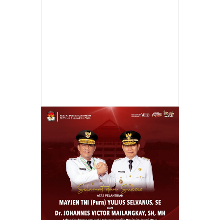
Item Reviewed:
Satu Tahun Kepemimpinan
FDW-TK: Meneguhkan Komitmen Menuju
Minahasa Selatan yang Maju, Sejahtera, dan
Berkelanjutan
Rating:
5
Reviewed By:
admin