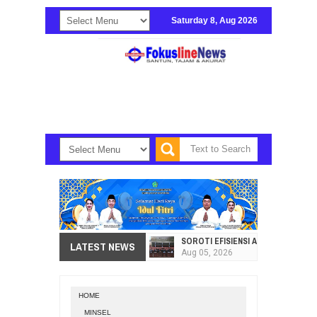
Saturday 8, Aug 2026
SOROTI EFISIENSI APBD, DPRD SU
LATEST NEWS
Aug
05,
2026
HI. AMIR LIPUTO SERAP ASPIRAS
Aug
05,
2026
HOME
SEKRETARIAT DPRD PROVINSI SULA
MINSEL