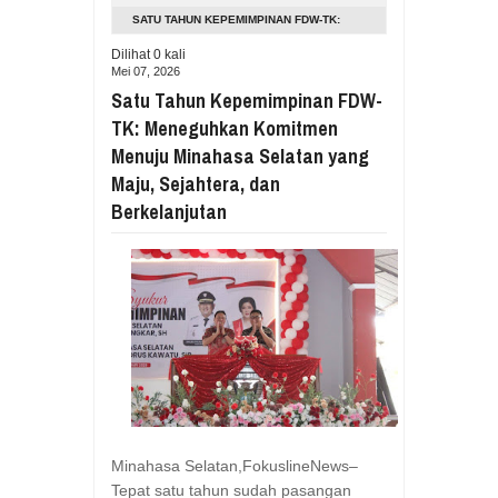
Aug
05,
2026
SATU TAHUN KEPEMIMPINAN FDW-TK:
RESES VIONITA KUERA SERAP ASP
MENEGUHKAN KOMITMEN MENUJU
Dilihat
0
kali
Aug
05,
2026
Mei 07, 2026
MINAHASA SELATAN YANG MAJU,
GUBERNUR YULIUS BAWAKAN CERITA
Satu Tahun Kepemimpinan FDW-
SEJAHTERA, DAN BERKELANJUTAN
Aug
05,
2026
TK: Meneguhkan Komitmen
RESES DI SMK NEGERI 1 TONDANO, 
Menuju Minahasa Selatan yang
Aug
04,
2026
Maju, Sejahtera, dan
GERAK CEPAT PEMPROV SULUT ANTI
Berkelanjutan
Aug
04,
2026
RESES IRENE GOLDA PINONTOAN 
Aug
04,
2026
RESES II DPRD SULUT, ROYKE OC
Aug
03,
2026
RESES II 2026, EUGENIE MANTIRI
Aug
03,
2026
Minahasa Selatan,FokuslineNews–
Tepat satu tahun sudah pasangan