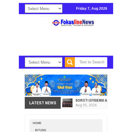
Friday 7, Aug 2026
SOROTI EFISIENSI APBD, DPRD SU
LATEST NEWS
Aug
05,
2026
HI. AMIR LIPUTO SERAP ASPIRAS
Aug
05,
2026
HOME
SEKRETARIAT DPRD PROVINSI SULA
BITUNG