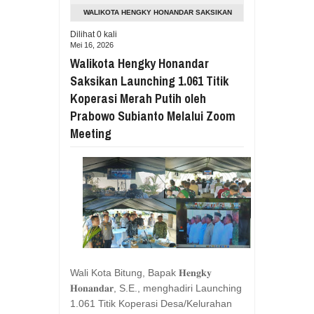
Aug
05,
2026
WALIKOTA HENGKY HONANDAR SAKSIKAN
RESES VIONITA KUERA SERAP ASP
LAUNCHING 1.061 TITIK KOPERASI MERAH
Dilihat
0
kali
Aug
05,
2026
Mei 16, 2026
PUTIH OLEH PRABOWO SUBIANTO
GUBERNUR YULIUS BAWAKAN CERITA
Walikota Hengky Honandar
MELALUI ZOOM MEETING
Aug
05,
2026
Saksikan Launching 1.061 Titik
RESES DI SMK NEGERI 1 TONDANO, 
Koperasi Merah Putih oleh
Aug
04,
2026
Prabowo Subianto Melalui Zoom
GERAK CEPAT PEMPROV SULUT ANTI
Meeting
Aug
04,
2026
RESES IRENE GOLDA PINONTOAN 
Aug
04,
2026
RESES II DPRD SULUT, ROYKE OC
Aug
03,
2026
RESES II 2026, EUGENIE MANTIRI
Aug
03,
2026
Wali Kota Bitung, Bapak 𝐇𝐞𝐧𝐠𝐤𝐲
𝐇𝐨𝐧𝐚𝐧𝐝𝐚𝐫, S.E., menghadiri Launching
1.061 Titik Koperasi Desa/Kelurahan