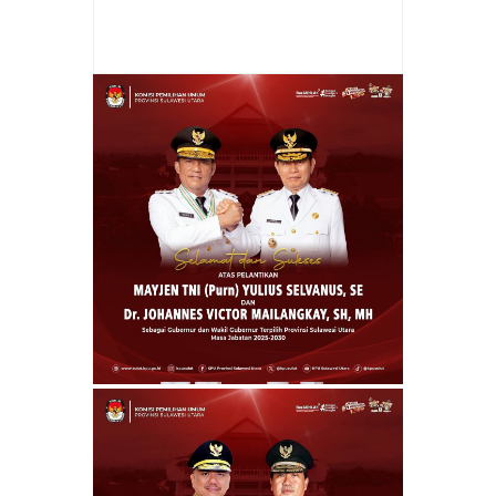
Saksikan Launching 1.061 Titik Koperasi
Merah Putih oleh Prabowo Subianto Melalui
Zoom Meeting
Rating:
5
Reviewed By:
admin