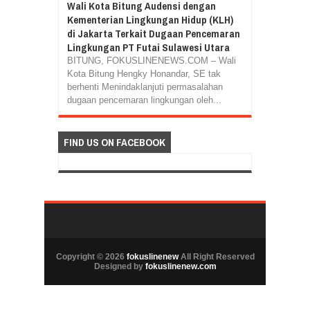
Wali Kota Bitung Audensi dengan
Kementerian Lingkungan Hidup (KLH)
di Jakarta Terkait Dugaan Pencemaran
Lingkungan PT Futai Sulawesi Utara
BITUNG, FOKUSLINENEWS.COM – Wali
Kota Bitung Hengky Honandar, SE tak
berhenti Menindaklanjuti permasalahan
dugaan pencemaran lingkungan oleh...
FIND US ON FACEBOOK
Copyright ©
2026
fokuslinenew
All Right Reserved
Designed by
fokuslinenew.com