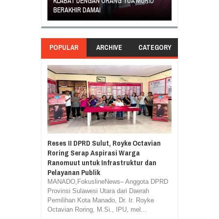
EGIATAN
KLABAT DENGAN ORANG TUA MURID
UNJUK RASA T
ASILA
BERAKHIR DAMAI
DI GANTI
POPULAR
ARCHIVE
CATEGORY
Reses II DPRD Sulut, Royke Octavian
Roring Serap Aspirasi Warga
Ranomuut untuk Infrastruktur dan
Pelayanan Publik
MANADO,FokuslineNews– Anggota DPRD
Provinsi Sulawesi Utara dari Daerah
Pemilihan Kota Manado, Dr. Ir. Royke
Octavian Roring, M.Si., IPU, mel...