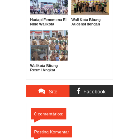
Hadapi Fenomena El
Wali Kota Bitung
Nino Walikota
Audensi dengan
Hengky Honandar
Kementerian
dan Kapolres Bitung
Lingkungan Hidup
Gelar Apel Pasukan
(KLH) di Jakarta
Tanggap Bencana
Terkait Dugaan
Pencemaran
Lingkungan PT Futai
Sulawesi Utara
Walikota Bitung
Resmi Angkat
Kepala Lingkungan
2026 di Kota Bitung
Site
Facebook
Comments
Comments
0 comentários:
Posting Komentar