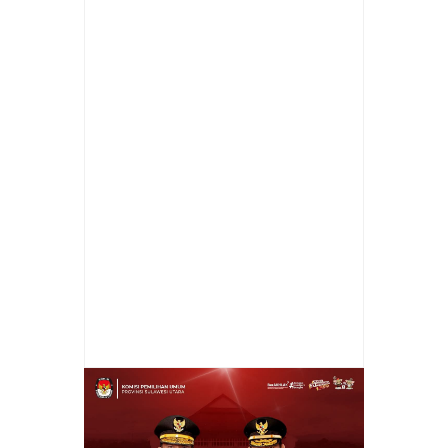
Item Reviewed:
Kawal Transparansi
Anggaran, Pemerintah Kecamatan TBU
Monev Dana Desa di Gading Kencana
Rating:
5
Reviewed By:
ferdijkt