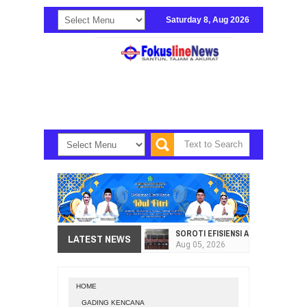
Saturday 8, Aug 2026
SOROTI EFISIENSI APBD, DPRD SU
LATEST NEWS
Aug
05,
2026
HI. AMIR LIPUTO SERAP ASPIRAS
Aug
05,
2026
HOME
SEKRETARIAT DPRD PROVINSI SULA
GADING KENCANA