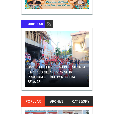
PENDIDIKAN
N RI, SD GMIM
 SEHAT
ERDEKA
SDN 10 TUBABA GELAR KEGIATAN
PENGUATAN PILAR PANCASILA
POPULAR
ARCHIVE
CATEGORY