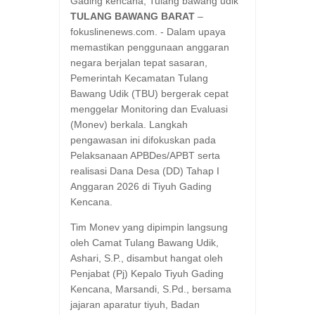
Gading kencana, Tulang bawang udik ​
TULANG BAWANG BARAT
–
fokuslinenews.com. - Dalam upaya
memastikan penggunaan anggaran
negara berjalan tepat sasaran,
Pemerintah Kecamatan Tulang
Bawang Udik (TBU) bergerak cepat
menggelar Monitoring dan Evaluasi
(Monev) berkala. Langkah
pengawasan ini difokuskan pada
Pelaksanaan APBDes/APBT serta
realisasi Dana Desa (DD) Tahap I
Anggaran 2026 di Tiyuh Gading
Kencana.
​Tim Monev yang dipimpin langsung
oleh Camat Tulang Bawang Udik,
Ashari, S.P., disambut hangat oleh
Penjabat (Pj) Kepalo Tiyuh Gading
Kencana, Marsandi, S.Pd., bersama
jajaran aparatur tiyuh, Badan