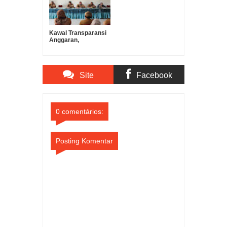
Kawal Transparansi
Anggaran,
Pemerintah
Kecamatan TBU
Monev Dana Desa di
Gading Kencana
Site
Facebook
Comments
Comments
0 comentários:
Posting Komentar