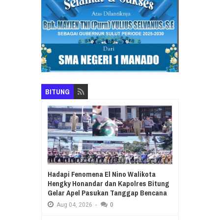
BITUNG
Hadapi Fenomena El Nino Walikota
Hengky Honandar dan Kapolres Bitung
Gelar Apel Pasukan Tanggap Bencana
Aug
04,
2026
-
0