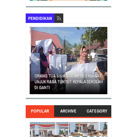
PENDIDIKAN
SAMBUT HUT K
 SD INPRES
ORANG TUA SISWA SD INPRES KLABAT
5 MANADO GEL
TUA MURID
UNJUK RASA TUNTUT KEPALA SEKOLAH
PROGRAM KUR
DI GANTI
BELAJAR
POPULAR
ARCHIVE
CATEGORY