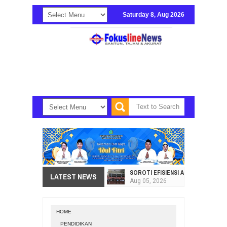
Saturday 8, Aug 2026
SOROTI EFISIENSI APBD, DPRD SU
LATEST NEWS
Aug
05,
2026
HI. AMIR LIPUTO SERAP ASPIRAS
Aug
05,
2026
HOME
SEKRETARIAT DPRD PROVINSI SULA
PENDIDIKAN