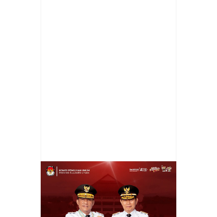
Item Reviewed:
Peringatan Hardiknas 2023,
Bupati Roring: Kebebasan Guru Dalam
Berinovasi
Rating:
5
Reviewed By:
Prokla
Malingkas