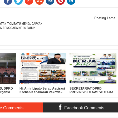
E
Posting Lama
ATAN TOMBATU MENGUCAPKAN
A TENGGARA KE 16 TAHUN
PBD, DPRD
Hi. Amir Liputo Serap Aspirasi
SEKRETARIAT DPRD
Urgensi
Korban Kebakaran Pakowa–
PROVINSI SULAWESI UTARA
 Miliar ke
Aspol, Salurkan Bantuan
DUKUNG GERAKAN
Kemanusiaan
INDONESIA ASRI, WUJUDKAN
LINGKUNGAN BERSIH DAN
LESTARI
te Comments
Facebook Comments