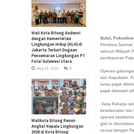
Aug
03,
2026
RESES II 2026, EUGENIE MANTIR
Aug
03,
2026
SAMBUT HUT KE-7
MANADO GELAR J
Wali Kota Bitung Audensi
KURIKULUM MERD
dengan Kementerian
Sulut, Fokuslin
Lingkungan Hidup (KLH) di
Pembina Samsat S
Jakarta Terkait Dugaan
seluruh Wilayah 
Pencemaran Lingkungan PT
pembayaran Paja
Futai Sulawesi Utara
Aug
03,
2026
-
0
Operasi gabunga
dan Kepolisian. 
lunas pajak dite
pajak ditempel st
“Jasa Raharja se
keselamatan lalu 
operasi keselamat
Walikota Bitung Resmi
giat ini disosial
Angkat Kepala Lingkungan
sesuai dengan Pa
2026 di Kota Bitung