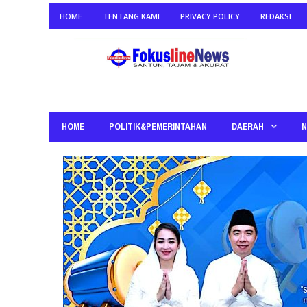
HOME
TENTANG KAMI
PRIVACY POLICY
REDAKSI
HOME
POLITIK&PEMERINTAHAN
DAERAH
N