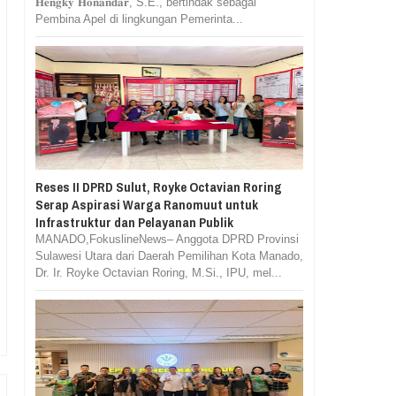
𝐇𝐞𝐧𝐠𝐤𝐲 𝐇𝐨𝐧𝐚𝐧𝐝𝐚𝐫, S.E., bertindak sebagai
Pembina Apel di lingkungan Pemerinta...
Reses II DPRD Sulut, Royke Octavian Roring
Serap Aspirasi Warga Ranomuut untuk
Infrastruktur dan Pelayanan Publik
MANADO,FokuslineNews– Anggota DPRD Provinsi
Sulawesi Utara dari Daerah Pemilihan Kota Manado,
Dr. Ir. Royke Octavian Roring, M.Si., IPU, mel...