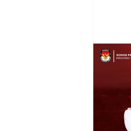
Item Reviewed:
Ting
Operasi Gabungan
R