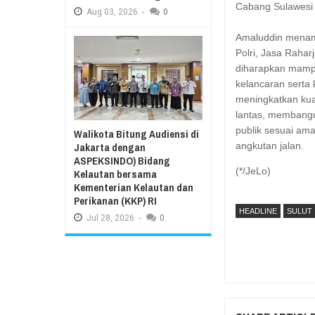
Cabang Sulawesi 
Aug
03,
2026
-
0
Amaluddin menamb
Polri, Jasa Rahar
diharapkan mamp
kelancaran serta 
meningkatkan kual
lantas, membangun
publik sesuai am
Walikota Bitung Audiensi di
Jakarta dengan
angkutan jalan.
ASPEKSINDO) Bidang
(*/JeLo)
Kelautan bersama
Kementerian Kelautan dan
Perikanan (KKP) RI
HEADLINE
SULUT
Jul
28,
2026
-
0