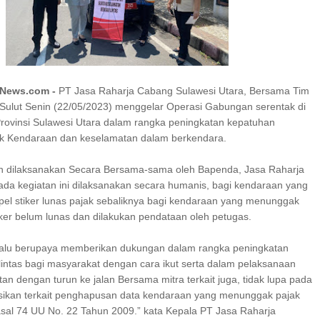
I SERAP ASPIRASI WARGA MANEMBO-NEMBO
8 TAHUN RI, SD GMIM 5
ALAN SEHAT PROGRAM
SDN 10 TUBABA GELAR KEGIATAN PENGUA
EKA BELAJAR
PILAR PANCASILA
eNews.com -
PT Jasa Raharja Cabang Sulawesi Utara, Bersama Tim
ulut Senin (22/05/2023) menggelar Operasi Gabungan serentak di
Provinsi Sulawesi Utara dalam rangka peningkatan kepatuhan
k Kendaraan dan keselamatan dalam berkendara.
n dilaksanakan Secara Bersama-sama oleh Bapenda, Jasa Raharja
Pada kegiatan ini dilaksanakan secara humanis, bagi kendaraan yang
mpel stiker lunas pajak sebaliknya bagi kendaraan yang menunggak
iker belum lunas dan dilakukan pendataan oleh petugas.
lalu berupaya memberikan dukungan dalam rangka peningkatan
lintas bagi masyarakat dengan cara ikut serta dalam pelaksanaan
an dengan turun ke jalan Bersama mitra terkait juga, tidak lupa pada
isasikan terkait penghapusan data kendaraan yang menunggak pajak
sal 74 UU No. 22 Tahun 2009.” kata Kepala PT Jasa Raharja