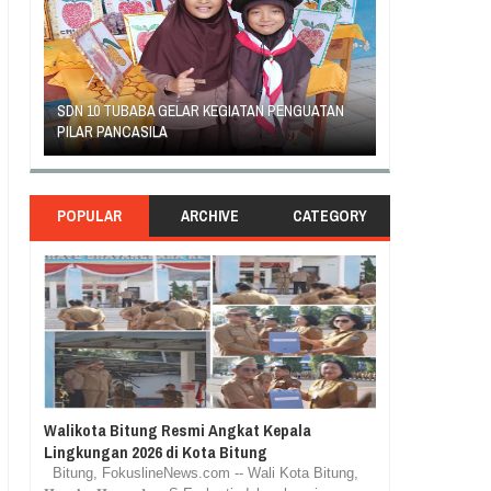
TAN
GEJOLAK PIHAK SEKOLAH SD INPRES KLABAT
ORANG TUA SIS
DENGAN ORANG TUA MURID BERAKHIR DAMAI
RASA TUNTUT K
POPULAR
ARCHIVE
CATEGORY
Walikota Bitung Resmi Angkat Kepala
Lingkungan 2026 di Kota Bitung
Bitung, FokuslineNews.com -- Wali Kota Bitung,