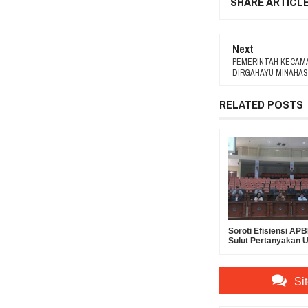
SHARE ARTICL
Next
PEMERINTAH KECAM
DIRGAHAYU MINAHAS
RELATED POSTS
Soroti Efisiensi A
Sulut Pertanyakan 
Suntikan Modal Rp30
Bank SulutGo
Si