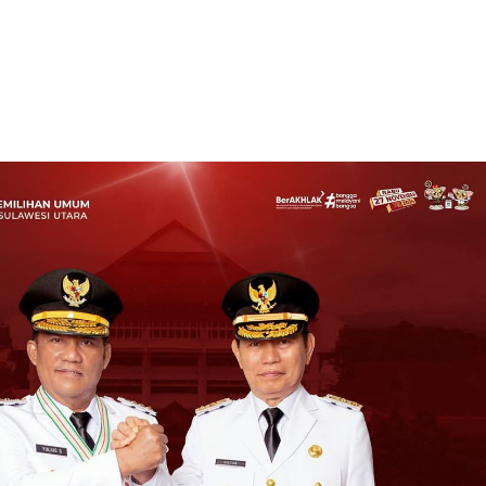
katkan Kepatuhan, Jasa Raharja Sulut Bersama Tim Pembina Samsat Lakukan
ating:
5
Reviewed By:
admin