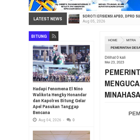
SOROTI EFISIENSI APBD, DPRD S
LATEST NEWS
Aug
05,
2026
HI. AMIR LIPUTO SERAP ASPIRA
BITUNG
Aug
05,
2026
HOME
MITRA
SEKRETARIAT DPRD PROVINSI SU
PEMERINTAH DES
Aug
05,
2026
TENGGARA KE 16
Dilihat
0
kali
RESES VIONITA KUERA SERAP AS
Mei 23, 2023
Aug
05,
2026
PEMERINT
GUBERNUR YULIUS BAWAKAN CERIT
MENGUCA
Aug
05,
2026
Hadapi Fenomena El Nino
RESES DI SMK NEGERI 1 TONDANO
MINAHASA
Walikota Hengky Honandar
Aug
04,
2026
dan Kapolres Bitung Gelar
Apel Pasukan Tanggap
GERAK CEPAT PEMPROV SULUT ANT
Bencana
Aug
04,
2026
PEM
Aug
04,
2026
-
0
RESES IRENE GOLDA PINONTOAN
Aug
04,
2026
RESES II DPRD SULUT, ROYKE O