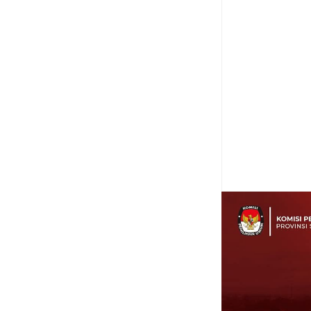
Item Reviewed:
PEM
KABUPATEN MINAH