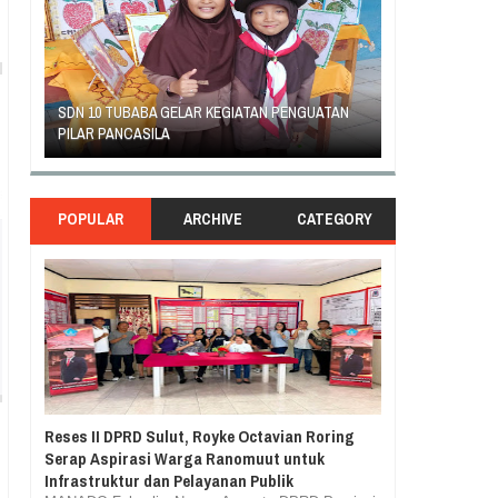
ATAN
GEJOLAK PIHAK SEKOLAH SD INPRES KLABAT
ORANG TUA S
DENGAN ORANG TUA MURID BERAKHIR DAMAI
RASA TUNTUT 
POPULAR
ARCHIVE
CATEGORY
Reses II DPRD Sulut, Royke Octavian Roring
Serap Aspirasi Warga Ranomuut untuk
Infrastruktur dan Pelayanan Publik