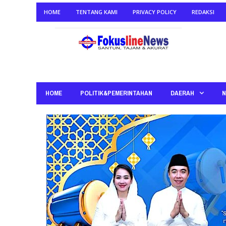
HOME
TENTANG KAMI
PRIVACY POLICY
REDAKSI
HOME
POLITIK&PEMERINTAHAN
DAERAH
N