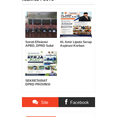
Soroti Efisiensi
Hi. Amir Liputo Serap
APBD, DPRD Sulut
Aspirasi Korban
Pertanyakan Urgensi
Kebakaran Pakowa–
Suntikan Modal Rp30
Aspol, Salurkan
Miliar ke Bank
Bantuan
SulutGo
Kemanusiaan
SEKRETARIAT
DPRD PROVINSI
SULAWESI UTARA
DUKUNG GERAKAN
INDONESIA ASRI,
WUJUDKAN
Site
Facebook
LINGKUNGAN
BERSIH DAN
LESTARI
Comments
Comments