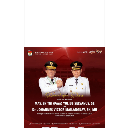
Item Reviewed:
ROR: Kehidupan Negara
Dan Bangsa Dihiasi Beragam Agama,
Budaya Dan Adat Istiadat
Rating:
5
Reviewed
By:
Prokla Malingkas