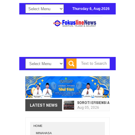
Thursday 6, Aug 2026
SOROTI EFISIENSI APBD, DPRD SU
LATEST NEWS
Aug
05,
2026
HI. AMIR LIPUTO SERAP ASPIRAS
Aug
05,
2026
HOME
SEKRETARIAT DPRD PROVINSI SULA
MINAHASA