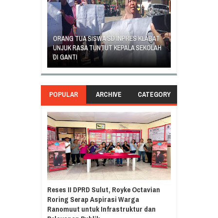
SAMBUT HUT K
 SD INPRES
ORANG TUA SISWA SD INPRES KLABAT
5 MANADO GEL
TUA MURID
UNJUK RASA TUNTUT KEPALA SEKOLAH
PROGRAM KUR
DI GANTI
BELAJAR
POPULAR
ARCHIVE
CATEGORY
Reses II DPRD Sulut, Royke Octavian
Roring Serap Aspirasi Warga
Ranomuut untuk Infrastruktur dan