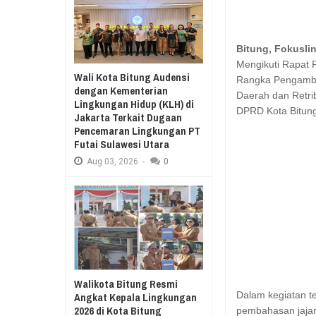
Aug
03,
2026
RESES II 2026, EUGENIE MANTIR
Aug
03,
2026
Bitung, Fokusli
SAMBUT HUT KE-78
Mengikuti Rapat 
MANADO GELAR J
Wali Kota Bitung Audensi
Rangka Pengambi
KURIKULUM MERDE
dengan Kementerian
Daerah dan Retri
Lingkungan Hidup (KLH) di
DPRD Kota Bitun
Jakarta Terkait Dugaan
Pencemaran Lingkungan PT
Futai Sulawesi Utara
Aug
03,
2026
-
0
Walikota Bitung Resmi
Dalam kegiatan t
Angkat Kepala Lingkungan
2026 di Kota Bitung
pembahasan jajar