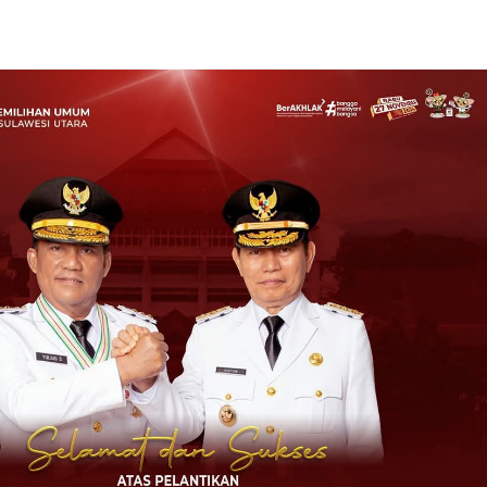
ky Honandar, SE Ikut Rapat Paripurna DPRD Kota Bitung Terkait RANPERDA
By:
admin