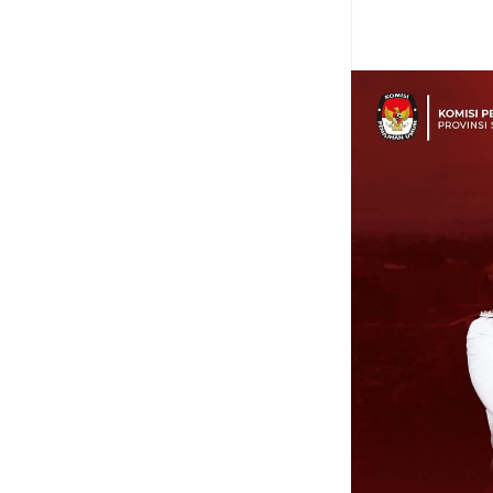
Item Reviewed:
Heng
Rating:
5
Reviewed 