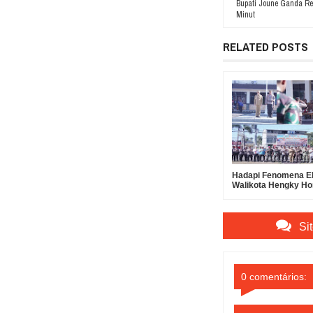
Bupati Joune Ganda Re
Minut
RELATED POSTS
Hadapi Fenomena El
Walikota Hengky H
dan Kapolres Bitung
Apel Pasukan Tang
Bencana
Si
0 comentários: