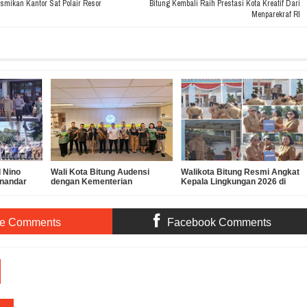
smikan Kantor Sat Polair Resor
Bitung Kembali Raih Prestasi Kota Kreatif Dari
Menparekraf RI
 Nino
Wali Kota Bitung Audensi
Walikota Bitung Resmi Angkat
onandar
dengan Kementerian
Kepala Lingkungan 2026 di
 Gelar
Lingkungan Hidup (KLH) di
Kota Bitung
gap
Jakarta Terkait Dugaan
Pencemaran Lingkungan PT
Futai Sulawesi Utara
te Comments
Facebook Comments