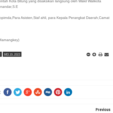
ntah Kota Bitung yang disaksikan langsung oleh Wakil Walikota
onandar,S.E
kopimda,Para Asisten,Staf ahli, para Kepala Perangkat Daerah,Camat
 Mamangkey)
E
MEI 19, 2023
E
Previous