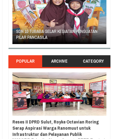
AN
GEJOLAK PIHAK SEKOLAH SD INPRES KLABAT
ORANG TUA SIS
DENGAN ORANG TUA MURID BERAKHIR DAMAI
RASA TUNTUT K
POPULAR
ARCHIVE
CATEGORY
Reses II DPRD Sulut, Royke Octavian Roring
Serap Aspirasi Warga Ranomuut untuk
Infrastruktur dan Pelayanan Publik