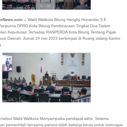
I SERAP ASPIRASI WARGA MANEMBO-NEMBO
neNews.com --
Wakil Walikota Bitung Hengky Honandar,S.E
 TAHUN RI, SD GMIM 5
Paripurna DPRD Kota Bitung Pembicaraan Tingkat Dua Dalam
ALAN SEHAT PROGRAM
SDN 10 TUBABA GELAR KEGIATAN PENGUAT
lan Keputusan Terhadap RANPERDA Kota Bitung Tentang Pajak
KA BELAJAR
PILAR PANCASILA
busi Daerah. Jumat 19 mei 2023 bertempat di Ruang sidang Kantor
g.
ersebut Wakil Walikota Menyampaika pendapat akhir, Selama
an pemerintah bersama pansus telah bekerja keras untuk mencapai