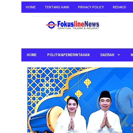
HOME
TENTANG KAMI
PRIVACY POLICY
REDAKSI
HOME
POLITIK&PEMERINTAHAN
DAERAH
N