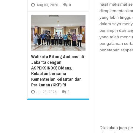
hasil maksimal s
Aug
03,
2026
-
0
diimplementasika
yang lebih tinggi
dalam saya menya
pemimpin dan ang
yang telah menc
pengalaman sert
penetapan ranper
Walikota Bitung Audiensi di
Jakarta dengan
ASPEKSINDO) Bidang
Kelautan bersama
Kementerian Kelautan dan
Perikanan (KKP) RI
Jul
28,
2026
-
0
Dilakukan juga 