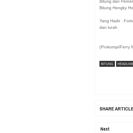
Bitung dan Pemeri
Bitung Hengky H
Yang Hadir : For
dan lurah.
(Prokompi/Ferry
BITUNG
HEADLIN
SHARE ARTICL
Next