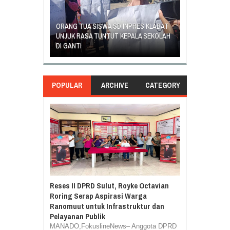
SAMBUT HUT K
 SD INPRES
ORANG TUA SISWA SD INPRES KLABAT
5 MANADO GEL
TUA MURID
UNJUK RASA TUNTUT KEPALA SEKOLAH
PROGRAM KUR
DI GANTI
BELAJAR
POPULAR
ARCHIVE
CATEGORY
Reses II DPRD Sulut, Royke Octavian
Roring Serap Aspirasi Warga
Ranomuut untuk Infrastruktur dan
Pelayanan Publik
MANADO,FokuslineNews– Anggota DPRD