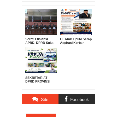
Soroti Efisiensi
Hi. Amir Liputo Serap
APBD, DPRD Sulut
Aspirasi Korban
Pertanyakan Urgensi
Kebakaran Pakowa–
Suntikan Modal Rp30
Aspol, Salurkan
Miliar ke Bank
Bantuan
SulutGo
Kemanusiaan
SEKRETARIAT
DPRD PROVINSI
SULAWESI UTARA
DUKUNG GERAKAN
INDONESIA ASRI,
WUJUDKAN
Site
Facebook
LINGKUNGAN
BERSIH DAN
LESTARI
Comments
Comments