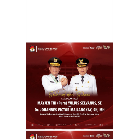
Item Reviewed:
Sekda Buka Pelaksanaan
Ujian Akhir Tingkat SMP
Rating:
5
Reviewed
By:
Jay