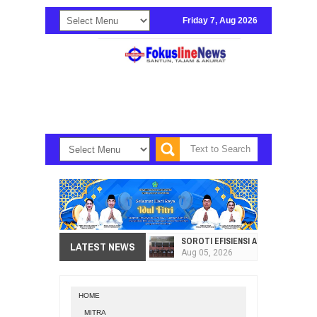
Friday 7, Aug 2026
SOROTI EFISIENSI APBD, DPRD SU
LATEST NEWS
Aug
05,
2026
HI. AMIR LIPUTO SERAP ASPIRAS
Aug
05,
2026
HOME
SEKRETARIAT DPRD PROVINSI SULA
MITRA