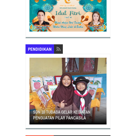
PENDIDIKAN
GEJOLAK PIHAK SEKOLAH SD INPRES
ORANG TUA SI
EGIATAN
KLABAT DENGAN ORANG TUA MURID
UNJUK RASA T
ASILA
BERAKHIR DAMAI
DI GANTI