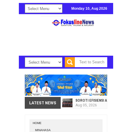
Monday 10, Aug 2026
SOROTI EFISIENSI APBD, DPRD SU
LATEST NEWS
Aug
05,
2026
HI. AMIR LIPUTO SERAP ASPIRAS
Aug
05,
2026
HOME
SEKRETARIAT DPRD PROVINSI SULA
MINAHASA