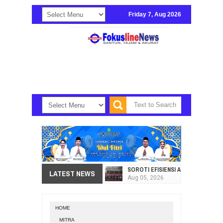
Friday 7, Aug 2026
SOROTI EFISIENSI APBD, DPRD SU
LATEST NEWS
Aug
05,
2026
HI. AMIR LIPUTO SERAP ASPIRAS
Aug
05,
2026
HOME
SEKRETARIAT DPRD PROVINSI SULA
MITRA