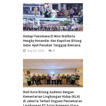
Hadapi Fenomena El Nino Walikota
Hengky Honandar dan Kapolres Bitung
Gelar Apel Pasukan Tanggap Bencana
Aug
04,
2026
-
0
Wali Kota Bitung Audensi dengan
Kementerian Lingkungan Hidup (KLH)
di Jakarta Terkait Dugaan Pencemaran
Lingkungan PT Futai Sulawesi Utara