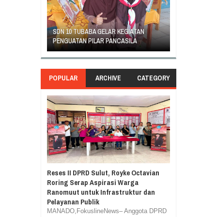
GEJOLAK PIHAK SEKOLAH SD INPRES
ORANG TUA S
KEGIATAN
KLABAT DENGAN ORANG TUA MURID
UNJUK RASA 
ASILA
BERAKHIR DAMAI
DI GANTI
POPULAR
ARCHIVE
CATEGORY
Reses II DPRD Sulut, Royke Octavian
Roring Serap Aspirasi Warga
Ranomuut untuk Infrastruktur dan
Pelayanan Publik
MANADO,FokuslineNews– Anggota DPRD