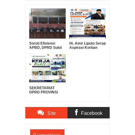
Soroti Efisiensi
Hi. Amir Liputo Serap
APBD, DPRD Sulut
Aspirasi Korban
Pertanyakan Urgensi
Kebakaran Pakowa–
Suntikan Modal Rp30
Aspol, Salurkan
Miliar ke Bank
Bantuan
SulutGo
Kemanusiaan
SEKRETARIAT
DPRD PROVINSI
SULAWESI UTARA
DUKUNG GERAKAN
INDONESIA ASRI,
WUJUDKAN
Site
Facebook
LINGKUNGAN
BERSIH DAN
LESTARI
Comments
Comments
0 comentários: