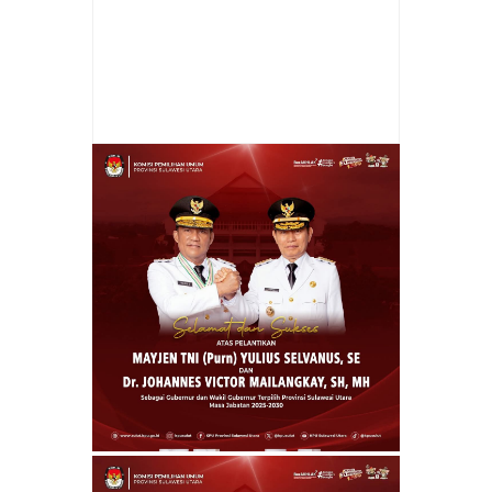
Item Reviewed:
Bupati Sambut Kedatangan
Kapolda Sulut di Polres Mitra
Rating:
5
Reviewed By:
Jay