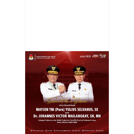
Item Reviewed:
Tim ROTR Polresta Manado
Tangkap 2 Terduga Pelaku Perusakan Mobil
di Tanjung Batu
Rating:
5
Reviewed By:
Cheny