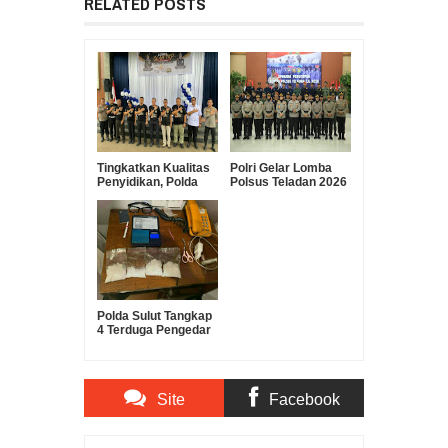
RELATED POSTS
Tingkatkan Kualitas
Polri Gelar Lomba
Penyidikan, Polda
Polsus Teladan 2026
Sulut Gelar Lomba
Dalam Rangka Hari
Olah TKP Antar
Bhayangkara ke-80
Polres
Polda Sulut Tangkap
4 Terduga Pengedar
Sabu, Barang Bukti
180 Gram
Diamankan
Site
Facebook
Comments
Comments