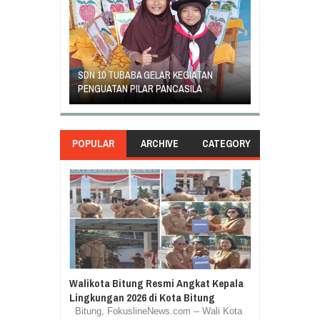
GEJOLAK PIHAK SEKOLAH SD INPRES
ORANG TUA SI
EGIATAN
KLABAT DENGAN ORANG TUA MURID
UNJUK RASA 
ASILA
BERAKHIR DAMAI
DI GANTI
POPULAR
ARCHIVE
CATEGORY
Walikota Bitung Resmi Angkat Kepala
Lingkungan 2026 di Kota Bitung
Bitung, FokuslineNews.com -- Wali Kota