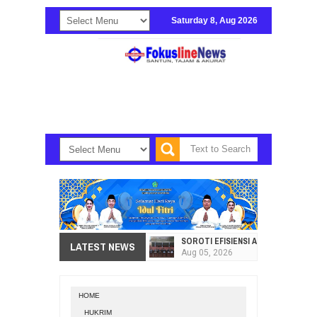
Saturday 8, Aug 2026
SOROTI EFISIENSI APBD, DPRD SU
LATEST NEWS
Aug
05,
2026
HI. AMIR LIPUTO SERAP ASPIRAS
Aug
05,
2026
HOME
SEKRETARIAT DPRD PROVINSI SULA
HUKRIM