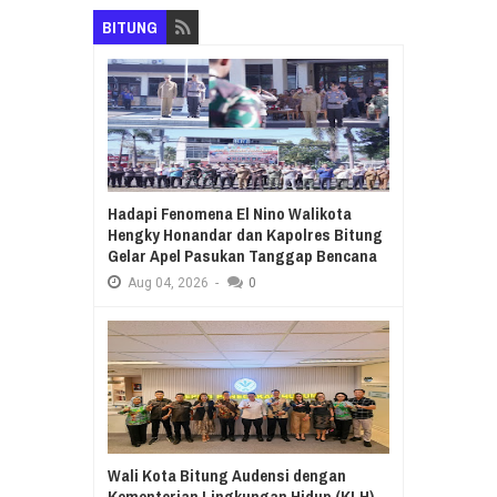
BITUNG
Hadapi Fenomena El Nino Walikota
Hengky Honandar dan Kapolres Bitung
Gelar Apel Pasukan Tanggap Bencana
Aug
04,
2026
-
0
Wali Kota Bitung Audensi dengan
Kementerian Lingkungan Hidup (KLH)