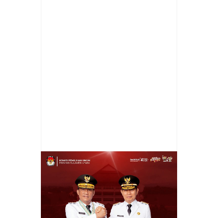
Item Reviewed:
Diduga Hadang dan Aniaya
Polisi, Tujuh Pria ini Diamankan Tim Buser
Polres Tomohon
Rating:
5
Reviewed By:
Cheny