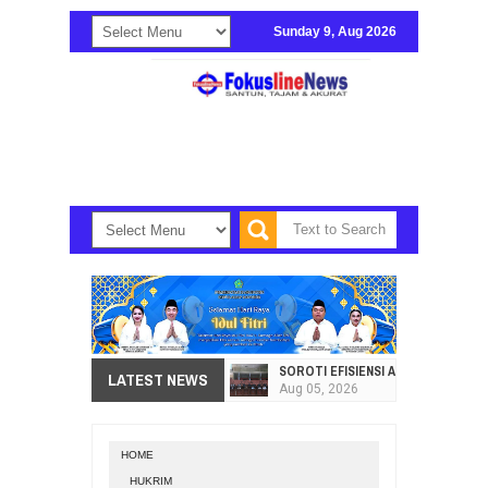
Sunday 9, Aug 2026
SOROTI EFISIENSI APBD, DPRD SU
LATEST NEWS
Aug
05,
2026
HI. AMIR LIPUTO SERAP ASPIRAS
Aug
05,
2026
HOME
SEKRETARIAT DPRD PROVINSI SULA
HUKRIM