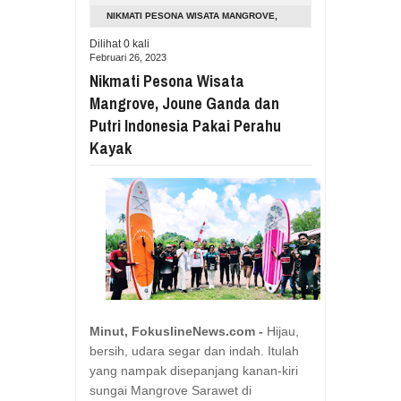
Aug
05,
2026
NIKMATI PESONA WISATA MANGROVE,
RESES VIONITA KUERA SERAP ASP
JOUNE GANDA DAN PUTRI INDONESIA
Dilihat
0
kali
Aug
05,
2026
Februari 26, 2023
PAKAI PERAHU KAYAK
GUBERNUR YULIUS BAWAKAN CERITA
Nikmati Pesona Wisata
Aug
05,
2026
Mangrove, Joune Ganda dan
RESES DI SMK NEGERI 1 TONDANO, 
Putri Indonesia Pakai Perahu
Aug
04,
2026
Kayak
GERAK CEPAT PEMPROV SULUT ANTI
Aug
04,
2026
RESES IRENE GOLDA PINONTOAN 
Aug
04,
2026
RESES II DPRD SULUT, ROYKE OC
Aug
03,
2026
RESES II 2026, EUGENIE MANTIRI
Aug
03,
2026
Minut, FokuslineNews.com -
Hijau,
bersih, udara segar dan indah. Itulah
yang nampak disepanjang kanan-kiri
sungai Mangrove Sarawet di