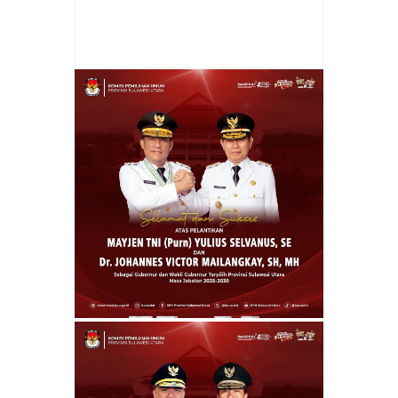
Item Reviewed:
Nikmati Pesona Wisata
Mangrove, Joune Ganda dan Putri Indonesia
Pakai Perahu Kayak
Rating:
5
Reviewed By:
admin