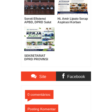
Soroti Efisiensi
Hi. Amir Liputo Serap
APBD, DPRD Sulut
Aspirasi Korban
Pertanyakan Urgensi
Kebakaran Pakowa–
Suntikan Modal Rp30
Aspol, Salurkan
Miliar ke Bank
Bantuan
SulutGo
Kemanusiaan
SEKRETARIAT
DPRD PROVINSI
SULAWESI UTARA
DUKUNG GERAKAN
INDONESIA ASRI,
WUJUDKAN
Site
Facebook
LINGKUNGAN
BERSIH DAN
LESTARI
Comments
Comments
0 comentários:
Posting Komentar