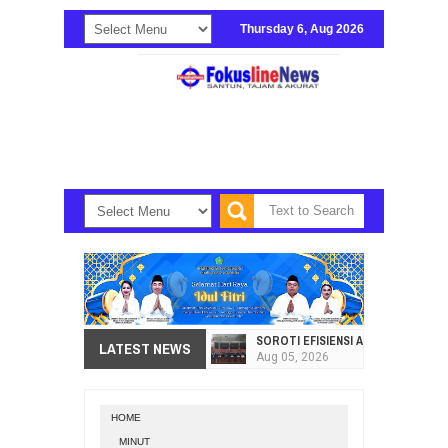
Thursday 6, Aug 2026
SOROTI EFISIENSI APBD, DPRD SU
LATEST NEWS
Aug
05,
2026
HI. AMIR LIPUTO SERAP ASPIRAS
Aug
05,
2026
HOME
SEKRETARIAT DPRD PROVINSI SULA
MINUT