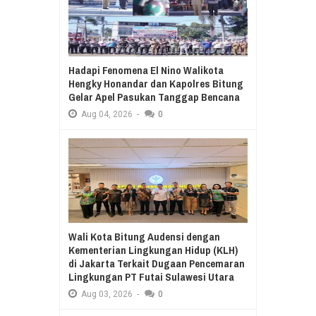
Hadapi Fenomena El Nino Walikota
Hengky Honandar dan Kapolres Bitung
Gelar Apel Pasukan Tanggap Bencana
Aug
04,
2026
-
0
Wali Kota Bitung Audensi dengan
Kementerian Lingkungan Hidup (KLH)
di Jakarta Terkait Dugaan Pencemaran
Lingkungan PT Futai Sulawesi Utara
Aug
03,
2026
-
0