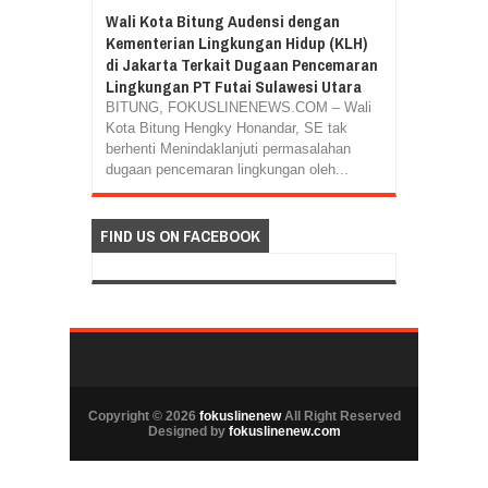
Wali Kota Bitung Audensi dengan
Kementerian Lingkungan Hidup (KLH)
di Jakarta Terkait Dugaan Pencemaran
Lingkungan PT Futai Sulawesi Utara
BITUNG, FOKUSLINENEWS.COM – Wali
Kota Bitung Hengky Honandar, SE tak
berhenti Menindaklanjuti permasalahan
dugaan pencemaran lingkungan oleh...
FIND US ON FACEBOOK
Copyright ©
2026
fokuslinenew
All Right Reserved
Designed by
fokuslinenew.com