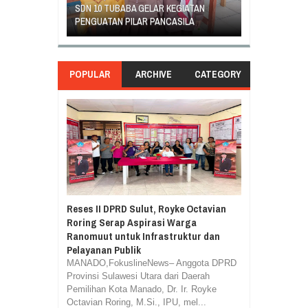
EGIATAN
KLABAT DENGAN ORANG TUA MURID
UNJUK RASA T
ASILA
BERAKHIR DAMAI
DI GANTI
POPULAR
ARCHIVE
CATEGORY
Reses II DPRD Sulut, Royke Octavian
Roring Serap Aspirasi Warga
Ranomuut untuk Infrastruktur dan
Pelayanan Publik
MANADO,FokuslineNews– Anggota DPRD
Provinsi Sulawesi Utara dari Daerah
Pemilihan Kota Manado, Dr. Ir. Royke
Octavian Roring, M.Si., IPU, mel...