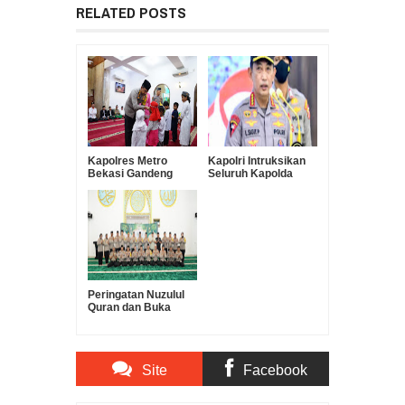
RELATED POSTS
Kapolres Metro
Kapolri Intruksikan
Bekasi Gandeng
Seluruh Kapolda
Forkopimda Gelar
Indonesia Agar
Buka Puasa
Tindak dan Tangkap
Bersama dan
Semua Debt
Santunan untuk
Collector
Anak Yatim dan
NEWSKapolri
Dhuafa
Intruksikan Seluruh
Kapolda
Peringatan Nuzulul
Quran dan Buka
Puasa Ramadhan, Ini
Pesan Kapolres
Jaktim
Site
Facebook
Comments
Comments