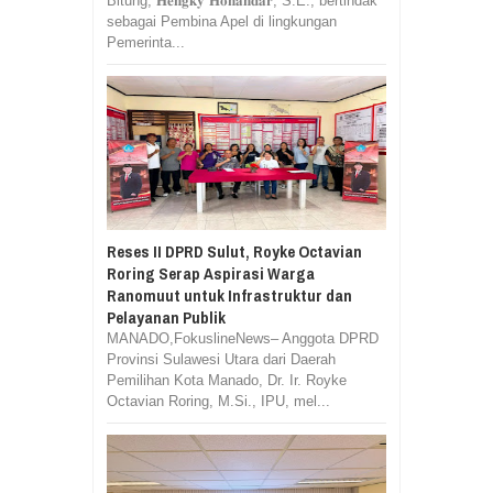
Bitung, 𝐇𝐞𝐧𝐠𝐤𝐲 𝐇𝐨𝐧𝐚𝐧𝐝𝐚𝐫, S.E., bertindak
sebagai Pembina Apel di lingkungan
Pemerinta...
Reses II DPRD Sulut, Royke Octavian
Roring Serap Aspirasi Warga
Ranomuut untuk Infrastruktur dan
Pelayanan Publik
MANADO,FokuslineNews– Anggota DPRD
Provinsi Sulawesi Utara dari Daerah
Pemilihan Kota Manado, Dr. Ir. Royke
Octavian Roring, M.Si., IPU, mel...