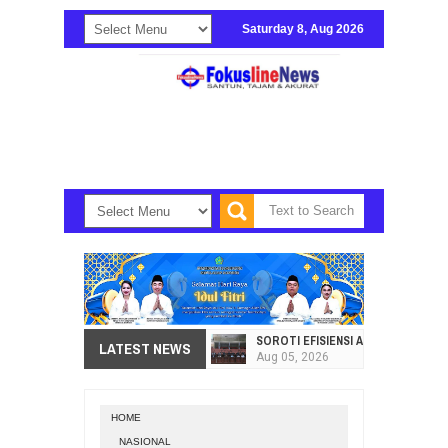
Saturday 8, Aug 2026
SOROTI EFISIENSI APBD, DPRD SU
LATEST NEWS
Aug
05,
2026
HI. AMIR LIPUTO SERAP ASPIRAS
Aug
05,
2026
HOME
SEKRETARIAT DPRD PROVINSI SULA
NASIONAL