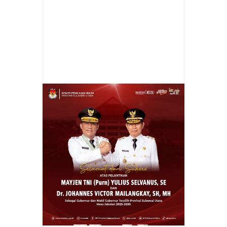
Item Reviewed:
Aliansi IPWL Minta Mensos
Aktifkan Kembali Program Rehabilitasi
Narkoba
Rating:
5
Reviewed By:
admin