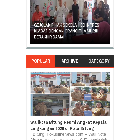
GEJOLAK PIHAK SEKOLAH SD INPRES
ORANG TUA SI
EGIATAN
KLABAT DENGAN ORANG TUA MURID
UNJUK RASA T
ASILA
BERAKHIR DAMAI
DI GANTI
POPULAR
ARCHIVE
CATEGORY
Walikota Bitung Resmi Angkat Kepala
Lingkungan 2026 di Kota Bitung
Bitung, FokuslineNews.com -- Wali Kota