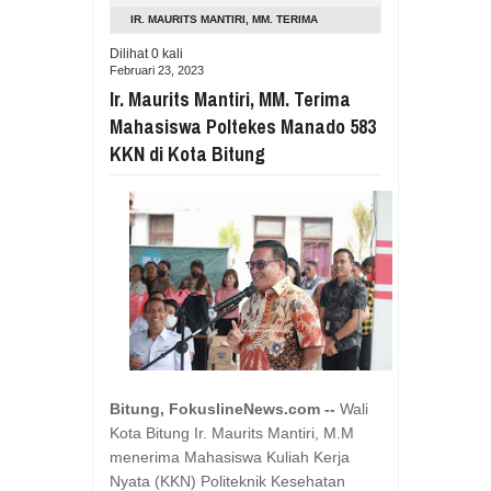
Aug
05,
2026
IR. MAURITS MANTIRI, MM. TERIMA
RESES VIONITA KUERA SERAP ASP
MAHASISWA POLTEKES MANADO 583 KKN
Dilihat
0
kali
Aug
05,
2026
Februari 23, 2023
DI KOTA BITUNG
GUBERNUR YULIUS BAWAKAN CERITA
Ir. Maurits Mantiri, MM. Terima
Aug
05,
2026
Mahasiswa Poltekes Manado 583
RESES DI SMK NEGERI 1 TONDANO, 
KKN di Kota Bitung
Aug
04,
2026
GERAK CEPAT PEMPROV SULUT ANTI
Aug
04,
2026
RESES IRENE GOLDA PINONTOAN 
Aug
04,
2026
RESES II DPRD SULUT, ROYKE OC
Aug
03,
2026
RESES II 2026, EUGENIE MANTIRI
Aug
03,
2026
Bitung, FokuslineNews.com --
Wali
Kota Bitung Ir. Maurits Mantiri, M.M
menerima Mahasiswa Kuliah Kerja
Nyata (KKN) Politeknik Kesehatan