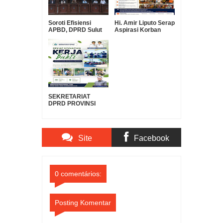
Soroti Efisiensi
Hi. Amir Liputo Serap
APBD, DPRD Sulut
Aspirasi Korban
Pertanyakan Urgensi
Kebakaran Pakowa–
Suntikan Modal Rp30
Aspol, Salurkan
Miliar ke Bank
Bantuan
SulutGo
Kemanusiaan
SEKRETARIAT
DPRD PROVINSI
SULAWESI UTARA
DUKUNG GERAKAN
INDONESIA ASRI,
WUJUDKAN
Site
Facebook
LINGKUNGAN
BERSIH DAN
LESTARI
Comments
Comments
0 comentários:
Posting Komentar