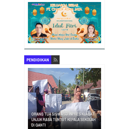
PENDIDIKAN
SAMBUT HUT K
 SD INPRES
ORANG TUA SISWA SD INPRES KLABAT
5 MANADO GEL
TUA MURID
UNJUK RASA TUNTUT KEPALA SEKOLAH
PROGRAM KUR
DI GANTI
BELAJAR