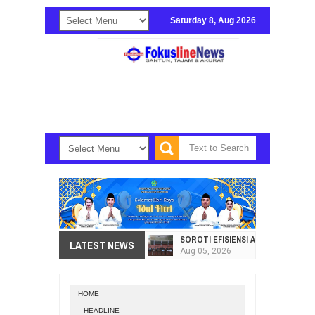
Saturday 8, Aug 2026
SOROTI EFISIENSI APBD, DPRD SU
LATEST NEWS
Aug
05,
2026
HI. AMIR LIPUTO SERAP ASPIRAS
Aug
05,
2026
HOME
SEKRETARIAT DPRD PROVINSI SULA
HEADLINE