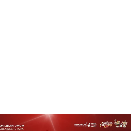
ching DD Kabupaten Minahasa Awal Maret 2023
Rating:
5
Reviewed By:
Prokla