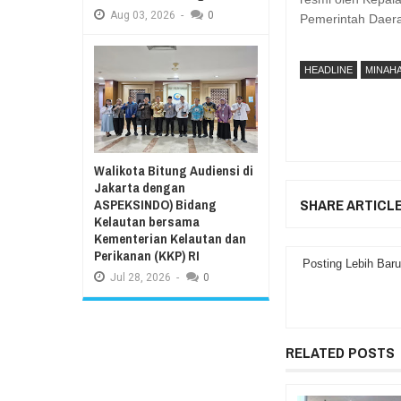
Aug
03,
2026
-
0
Pemerintah Daera
HEADLINE
MINAH
Walikota Bitung Audiensi di
Jakarta dengan
SHARE ARTICL
ASPEKSINDO) Bidang
Kelautan bersama
Kementerian Kelautan dan
Perikanan (KKP) RI
Posting Lebih Baru
Jul
28,
2026
-
0
RELATED POSTS