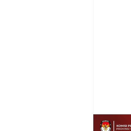
Item Reviewed:
Laun
Malingkas