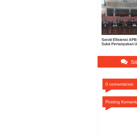
Soroti Efisiensi A
Sulut Pertanyakan 
Suntikan Modal Rp30
Bank SulutGo
Si
0 comentários:
Posting Koment