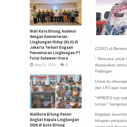
Aug
03,
2026
RESES II 2026, EUGENIE MANTIR
Aug
03,
2026
SAMBUT HUT KE-78
MANADO GELAR J
Wali Kota Bitung Audensi
KURIKULUM MERD
dengan Kementerian
Lingkungan Hidup (KLH) di
Jakarta Terkait Dugaan
(23/02) di Bente
Pencemaran Lingkungan PT
Futai Sulawesi Utara
" Rencana untuk 
diupayakan semua
Aug
03,
2026
-
0
Palilingan.
Untuk itu dihar
dan LPJ agar supa
"APBDES nya suda
tuntas," harapnya
Walikota Bitung Resmi
Kegiatan launchi
Angkat Kepala Lingkungan
tahapan penyalur
2026 di Kota Bitung
resmi oleh Kepala