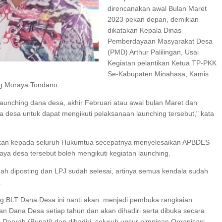
direncanakan awal Bulan Maret
I SERAP ASPIRASI WARGA MANEMBO-NEMBO
2023 pekan depan, demikian
dikatakan Kepala Dinas
 TAHUN RI, SD GMIM 5
Pemberdayaan Masyarakat Desa
ALAN SEHAT PROGRAM
SDN 10 TUBABA GELAR KEGIATAN PENGUAT
(PMD) Arthur Palilingan, Usai
EKA BELAJAR
PILAR PANCASILA
Kegiatan pelantikan Ketua TP-PKK
Se-Kabupaten Minahasa, Kamis
ng Moraya Tondano.
launching dana desa, akhir Februari atau awal bulan Maret dan
 desa untuk dapat mengikuti pelaksanaan launching tersebut," kata
apkan kepada seluruh Hukumtua secepatnya menyelesaikan APBDES
ya desa tersebut boleh mengikuti kegiatan launching.
h diposting dan LPJ sudah selesai, artinya semua kendala sudah
.
ng BLT Dana Desa ini nanti akan menjadi pembuka rangkaian
an Dana Desa setiap tahun dan akan dihadiri serta dibuka secara
 Daerah (Bupati) dan dihadiri seluruh unsur pimpinan Organisasi