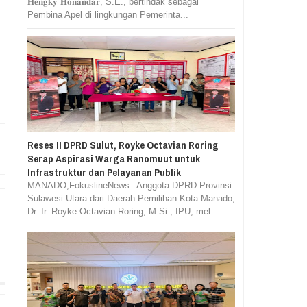
𝐇𝐞𝐧𝐠𝐤𝐲 𝐇𝐨𝐧𝐚𝐧𝐝𝐚𝐫, S.E., bertindak sebagai
Pembina Apel di lingkungan Pemerinta...
Reses II DPRD Sulut, Royke Octavian Roring
Serap Aspirasi Warga Ranomuut untuk
Infrastruktur dan Pelayanan Publik
MANADO,FokuslineNews– Anggota DPRD Provinsi
Sulawesi Utara dari Daerah Pemilihan Kota Manado,
Dr. Ir. Royke Octavian Roring, M.Si., IPU, mel...