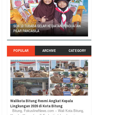
AN
GEJOLAK PIHAK SEKOLAH SD INPRES KLABAT
ORANG TUA SIS
DENGAN ORANG TUA MURID BERAKHIR DAMAI
RASA TUNTUT K
POPULAR
ARCHIVE
CATEGORY
Walikota Bitung Resmi Angkat Kepala
Lingkungan 2026 di Kota Bitung
Bitung, FokuslineNews.com -- Wali Kota Bitung,