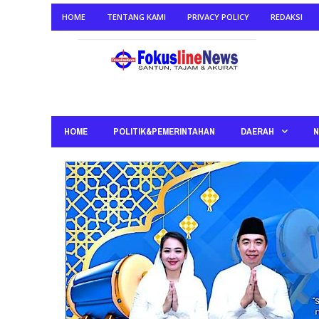
HOME
TENTANG KAMI
PRIVACY POLICY
REDAKSI
HOME
POLITIK&PEMERINTAHAN
DAERAH
N