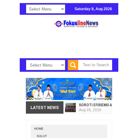
Saturday 8, Aug 2026
SOROTI EFISIENSI APBD, DPRD SU
LATEST NEWS
Aug
05,
2026
HI. AMIR LIPUTO SERAP ASPIRAS
Aug
05,
2026
HOME
SEKRETARIAT DPRD PROVINSI SULA
SULUT