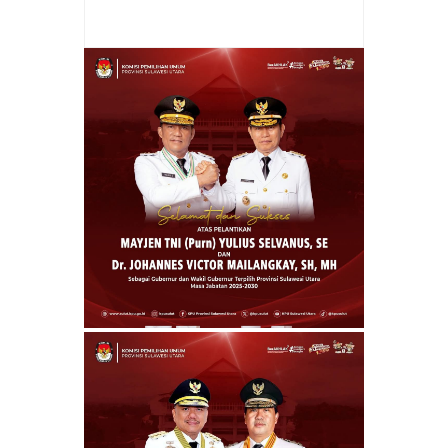
Silangen Sosbang di Desa Mala Kepulauan
Sangihe
Rating:
5
Reviewed By:
admin