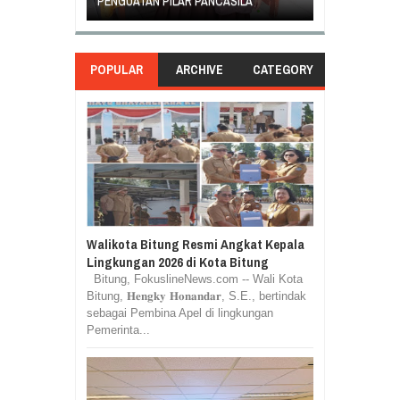
PANCASILA
BERAKHIR DAMAI
DI GANTI
POPULAR
ARCHIVE
CATEGORY
Walikota Bitung Resmi Angkat Kepala
Lingkungan 2026 di Kota Bitung
Bitung, FokuslineNews.com -- Wali Kota
Bitung, 𝐇𝐞𝐧𝐠𝐤𝐲 𝐇𝐨𝐧𝐚𝐧𝐝𝐚𝐫, S.E., bertindak
sebagai Pembina Apel di lingkungan
Pemerinta...