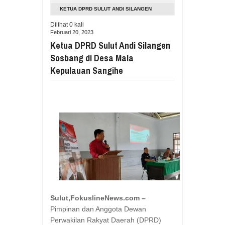
Aug
05,
2026
KETUA DPRD SULUT ANDI SILANGEN
RESES VIONITA KUERA SERAP ASP
SOSBANG DI DESA MALA KEPULAUAN
Dilihat
0
kali
Aug
05,
2026
Februari 20, 2023
SANGIHE
GUBERNUR YULIUS BAWAKAN CERITA
Ketua DPRD Sulut Andi Silangen
Aug
05,
2026
Sosbang di Desa Mala
RESES DI SMK NEGERI 1 TONDANO, 
Kepulauan Sangihe
Aug
04,
2026
GERAK CEPAT PEMPROV SULUT ANTI
Aug
04,
2026
RESES IRENE GOLDA PINONTOAN 
Aug
04,
2026
RESES II DPRD SULUT, ROYKE OC
Aug
03,
2026
RESES II 2026, EUGENIE MANTIRI
Aug
03,
2026
Sulut,FokuslineNews.com –
Pimpinan dan Anggota Dewan
Perwakilan Rakyat Daerah (DPRD)