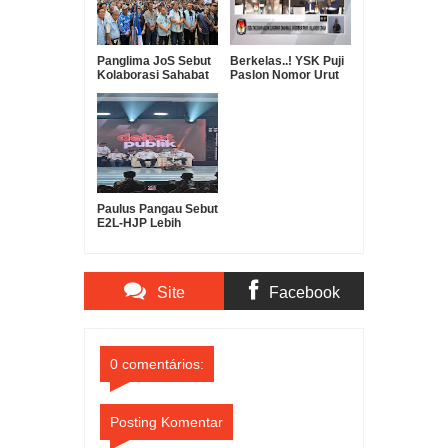
Panglima JoS Sebut
Berkelas..! YSK Puji
Kolaborasi Sahabat
Paslon Nomor Urut
E2L Sulut dan
Dua E2L-HJP Pintar
Kamda Minsel,
Melahirkan "Super
Team" All Out
Menangkan E2L-HJP
Paulus Pangau Sebut
E2L-HJP Lebih
Layak Nakhodai
Sulut
Site
Facebook
Comments
Comments
0 comentários:
Posting Komentar