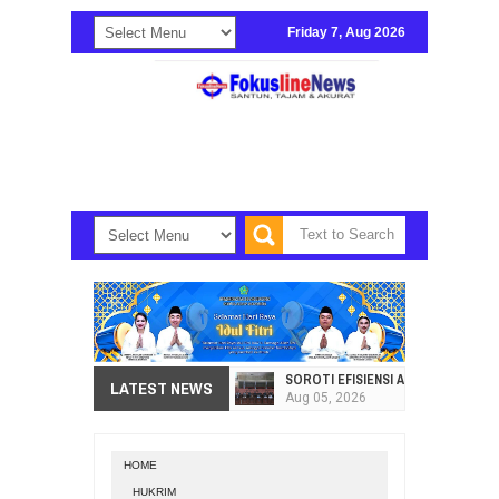
Friday 7, Aug 2026
SOROTI EFISIENSI APBD, DPRD SU
LATEST NEWS
Aug
05,
2026
HI. AMIR LIPUTO SERAP ASPIRAS
Aug
05,
2026
HOME
SEKRETARIAT DPRD PROVINSI SULA
HUKRIM