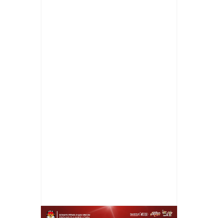
Item Reviewed:
Kapolda Sulut Kunjungi
Polres Bitung, ini Agenda Kegiatannya
Rating:
5
Reviewed By:
Cheny