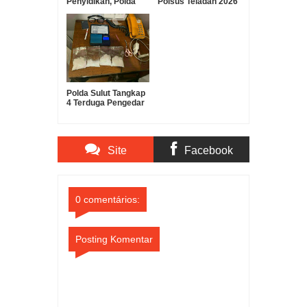
Penyidikan, Polda
Polsus Teladan 2026
Sulut Gelar Lomba
Dalam Rangka Hari
Olah TKP Antar
Bhayangkara ke-80
Polres
Polda Sulut Tangkap
4 Terduga Pengedar
Sabu, Barang Bukti
180 Gram
Diamankan
Site
Facebook
Comments
Comments
0 comentários:
Posting Komentar