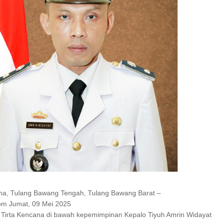
I SERAP ASPIRASI WARGA MANEMBO-NEMBO
78 TAHUN RI, SD GMIM 5
 JALAN SEHAT PROGRAM
SDN 10 TUBABA GELAR KEGIATAN PENGU
DEKA BELAJAR
PILAR PANCASILA
ana, Tulang Bawang Tengah, Tulang Bawang Barat –
om Jumat, 09 Mei 2025
 Tirta Kencana di bawah kepemimpinan Kepalo Tiyuh Amrin Widayat