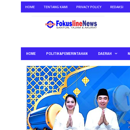
HOME
TENTANG KAMI
PRIVACY POLICY
REDAKSI
HOME
POLITIK&PEMERINTAHAN
DAERAH
N