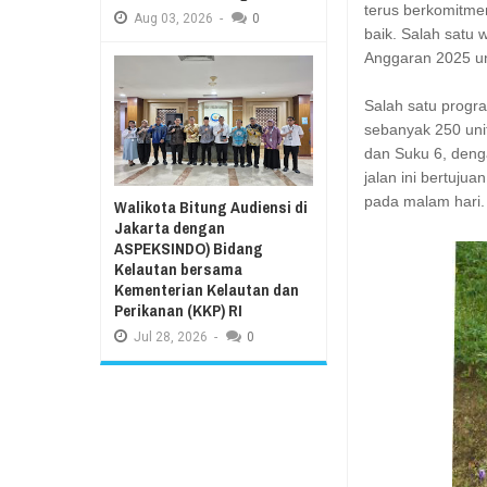
terus berkomitme
Aug
03,
2026
-
0
baik. Salah satu 
Anggaran 2025 un
Salah satu progra
sebanyak 250 unit
dan Suku 6, deng
jalan ini bertuj
pada malam hari.
Walikota Bitung Audiensi di
Jakarta dengan
ASPEKSINDO) Bidang
Kelautan bersama
Kementerian Kelautan dan
Perikanan (KKP) RI
Jul
28,
2026
-
0