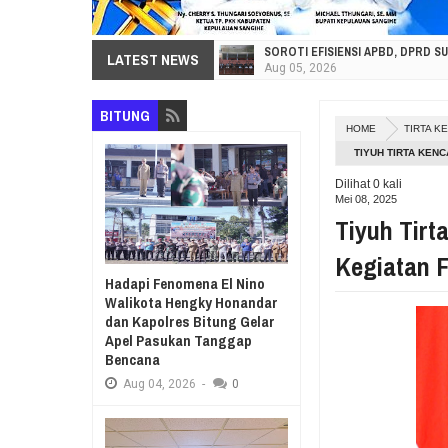
SOROTI EFISIENSI APBD, DPRD S
LATEST NEWS
Aug
05,
2026
HI. AMIR LIPUTO SERAP ASPIRA
BITUNG
Aug
05,
2026
HOME
TIRTA K
SEKRETARIAT DPRD PROVINSI SU
TIYUH TIRTA KEN
Aug
05,
2026
Dilihat
0
kali
RESES VIONITA KUERA SERAP AS
Mei 08, 2025
Aug
05,
2026
Tiyuh Tirt
GUBERNUR YULIUS BAWAKAN CERIT
Kegiatan F
Aug
05,
2026
Hadapi Fenomena El Nino
RESES DI SMK NEGERI 1 TONDANO
Walikota Hengky Honandar
Aug
04,
2026
dan Kapolres Bitung Gelar
Apel Pasukan Tanggap
GERAK CEPAT PEMPROV SULUT ANT
Bencana
Aug
04,
2026
Aug
04,
2026
-
0
RESES IRENE GOLDA PINONTOAN
Aug
04,
2026
RESES II DPRD SULUT, ROYKE O