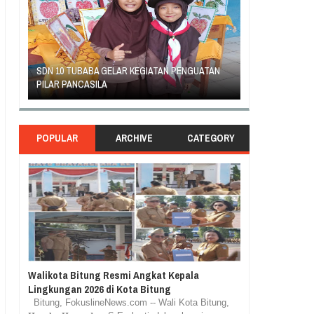
ATAN
GEJOLAK PIHAK SEKOLAH SD INPRES KLABAT
ORANG TUA S
DENGAN ORANG TUA MURID BERAKHIR DAMAI
RASA TUNTUT 
POPULAR
ARCHIVE
CATEGORY
Walikota Bitung Resmi Angkat Kepala
Lingkungan 2026 di Kota Bitung
Bitung, FokuslineNews.com -- Wali Kota Bitung,