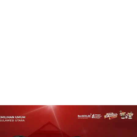
h Tirta Kencana Realisasikan Dana Desa untuk Kegiatan Fisik
Rating:
5
t