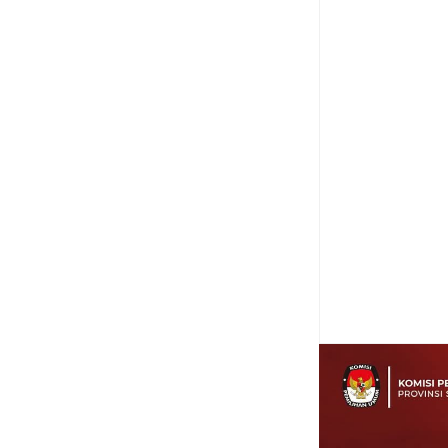
Item Reviewed:
Tiyu
Reviewed By:
ferdijk