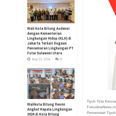
Aug
03,
2026
RESES II 2026, EUGENIE MANTIR
Aug
03,
2026
SAMBUT HUT KE-
MANADO GELAR
Wali Kota Bitung Audensi
KURIKULUM MER
dengan Kementerian
Lingkungan Hidup (KLH) di
Jakarta Terkait Dugaan
Pencemaran Lingkungan PT
Futai Sulawesi Utara
Aug
03,
2026
-
0
Tiyuh Tirta Kenc
Walikota Bitung Resmi
FokuslineNews.c
Angkat Kepala Lingkungan
Pemerintah Tiyuh
2026 di Kota Bitung