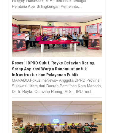
𝐇𝐞𝐧𝐠𝐤𝐲 𝐇𝐨𝐧𝐚𝐧𝐝𝐚𝐫, S.E., bertindak sebagai
Pembina Apel di lingkungan Pemerinta...
Reses II DPRD Sulut, Royke Octavian Roring
Serap Aspirasi Warga Ranomuut untuk
Infrastruktur dan Pelayanan Publik
MANADO,FokuslineNews– Anggota DPRD Provinsi
Sulawesi Utara dari Daerah Pemilihan Kota Manado,
Dr. Ir. Royke Octavian Roring, M.Si., IPU, mel...