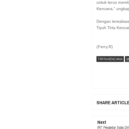
untuk terus memb
Kencana,” ungka
Dengan terealisa
Tiyuh Tirta Kenca
(Ferry.R)
TIRTA KENCANA
M
SHARE ARTICL
Next
IRT Pengedar Sabu Dit