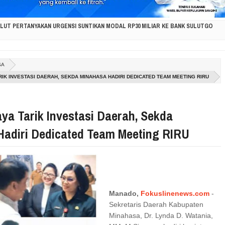
ULUT PERTANYAKAN URGENSI SUNTIKAN MODAL RP30 MILIAR KE BANK SULUTGO
SI KORBAN KEBAKARAN PAKOWA–ASPOL, SALURKAN BANTUAN KEMANUSIAAN
SA
LAWESI UTARA DUKUNG GERAKAN INDONESIA ASRI, WUJUDKAN LINGKUNGAN BERSIH 
RIK INVESTASI DAERAH, SEKDA MINAHASA HADIRI DEDICATED TEAM MEETING RIRU
PIRASI MASYARAKAT KAWAHANG, DORONG PERCEPATAN PEMBANGUNAN DI NUSA UTA
ya Tarik Investasi Daerah, Sekda
A ANAK: KISAH TUMOU HANGATKAN HAN KE-42, AJARKAN KASIH SAYANG, PERLINDUN
Hadiri Dedicated Team Meeting RIRU
, VONNY J. PAAT SERAP ASPIRASI DUNIA PENDIDIKAN UNTUK DIPERJUANGKAN DI DP
ISIPASI KEBAKARAN HUTAN DI GUNUNG SOPUTAN, LINTAS INSTANSI DIKERAHKAN
Manado,
Fokuslinenews.com
-
 PERKUAT SINERGI PEMERINTAH DAN MASYARAKAT UNTUK MENDORONG PEMBANGU
Sekretaris Daerah Kabupaten
Minahasa, Dr. Lynda D. Watania,
CTAVIAN RORING SERAP ASPIRASI WARGA RANOMUUT UNTUK INFRASTRUKTUR DAN P