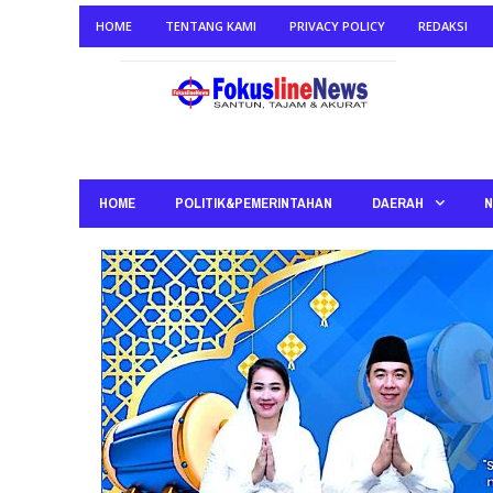
HOME
TENTANG KAMI
PRIVACY POLICY
REDAKSI
HOME
POLITIK&PEMERINTAHAN
DAERAH
N