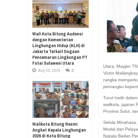
Aug
03,
2026
RESES II 2026, EUGENIE MANTIR
Aug
03,
2026
SAMBUT HUT KE-78 TAHUN RI, SD GMIM 5
MANADO GELAR JALAN SEHAT PROGRAM
SDN 10 TUBABA G
Wali Kota Bitung Audensi
KURIKULUM MERDEKA BELAJAR
PILAR PANCASILA
dengan Kementerian
Lingkungan Hidup (KLH) di
Jakarta Terkait Dugaan
Pencemaran Lingkungan PT
Futai Sulawesi Utara
Utara, Mayjen TNI
Aug
03,
2026
-
0
Victor Mailangkay
rangka memperkua
pemangku kepenti
Turut hadir dalam
walikota, jajaran
Provinsi Sulut, s
Sekda Minahasa, 
Walikota Bitung Resmi
Angkat Kepala Lingkungan
Modal dan Pelaya
2026 di Kota Bitung
Kepala Badan Pe