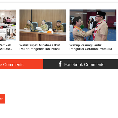
 Pemkab
Wakil Bupati Minahasa Ikut
Wabup Vasung Lantik
-VASUNG
Rakor Pengendalian Inflasi
Pengurus Gerakan Pramuka
 PKUB
Sekaligus Pembahasan
Kota Manado Periode 2025–
Evaluasi Program 3 Juta
2030
Rumah
te Comments
Facebook Comments
ar