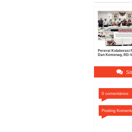
Pererat Kolaborasi
Dan Kemenag, RD
Lakukan Kunker Di
Si
0 comentários:
Posting Koment