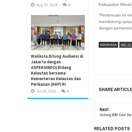
Kabupaten Minah
Aug
03,
2026
-
0
"Pertemuan ini 
mendukung upaya p
dengan pemerinta
MINAHASA
MEI 20,
Walikota Bitung Audiensi di
Jakarta dengan
ASPEKSINDO) Bidang
Kelautan bersama
Kementerian Kelautan dan
Perikanan (KKP) RI
SHARE ARTICL
Jul
28,
2026
-
0
Next
Gudang BBM Solar Baru
RELATED POSTS