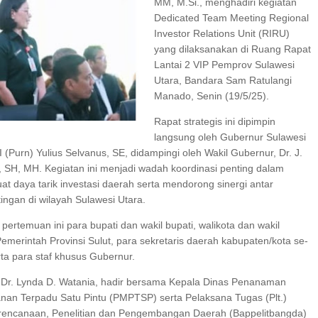
MM, M.Si., menghadiri kegiatan
Dedicated Team Meeting Regional
I SERAP ASPIRASI WARGA MANEMBO-NEMBO
Investor Relations Unit (RIRU)
yang dilaksanakan di Ruang Rapat
Lantai 2 VIP Pemprov Sulawesi
ELAR KEGIATAN PENGUATAN
GEJOLAK PIHAK SEKOLAH SD INPRES KLABA
Utara, Bandara Sam Ratulangi
DENGAN ORANG TUA MURID BERAKHIR DAM
Manado, Senin (19/5/25).
Rapat strategis ini dipimpin
langsung oleh Gubernur Sulawesi
 (Purn) Yulius Selvanus, SE, didampingi oleh Wakil Gubernur, Dr. J.
, SH, MH. Kegiatan ini menjadi wadah koordinasi penting dalam
t daya tarik investasi daerah serta mendorong sinergi antar
ngan di wilayah Sulawesi Utara.
 pertemuan ini para bupati dan wakil bupati, walikota dan wakil
 Pemerintah Provinsi Sulut, para sekretaris daerah kabupaten/kota se-
erta para staf khusus Gubernur.
Dr. Lynda D. Watania, hadir bersama Kepala Dinas Penanaman
nan Terpadu Satu Pintu (PMPTSP) serta Pelaksana Tugas (Plt.)
rencanaan, Penelitian dan Pengembangan Daerah (Bappelitbangda)