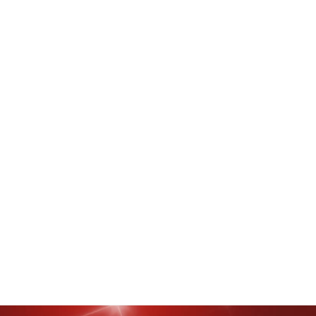
uat Daya Tarik Investasi Daerah, Sekda Minahasa Hadiri Dedicated Team
g:
5
Reviewed By:
Prokla Malingkas