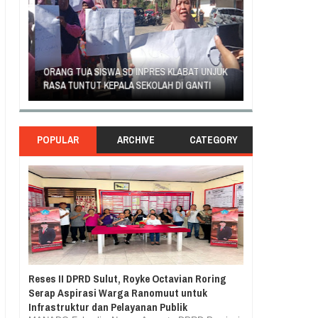
SAMBUT HUT KE-
T
ORANG TUA SISWA SD INPRES KLABAT UNJUK
MANADO GELAR
AI
RASA TUNTUT KEPALA SEKOLAH DI GANTI
KURIKULUM MER
POPULAR
ARCHIVE
CATEGORY
Reses II DPRD Sulut, Royke Octavian Roring
Serap Aspirasi Warga Ranomuut untuk
Infrastruktur dan Pelayanan Publik