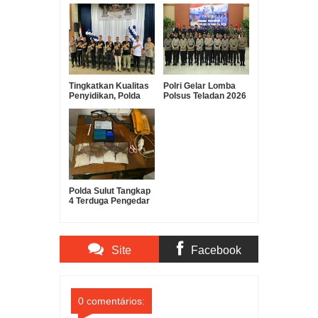
Tingkatkan Kualitas
Polri Gelar Lomba
Penyidikan, Polda
Polsus Teladan 2026
Sulut Gelar Lomba
Dalam Rangka Hari
Olah TKP Antar
Bhayangkara ke-80
Polres
Polda Sulut Tangkap
4 Terduga Pengedar
Sabu, Barang Bukti
180 Gram
Diamankan
Site
Facebook
Comments
Comments
0 comentários: