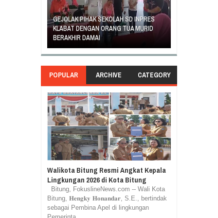
GEJOLAK PIHAK SEKOLAH SD INPRES
ORANG TUA SI
EGIATAN
KLABAT DENGAN ORANG TUA MURID
UNJUK RASA T
ASILA
BERAKHIR DAMAI
DI GANTI
POPULAR
ARCHIVE
CATEGORY
Walikota Bitung Resmi Angkat Kepala
Lingkungan 2026 di Kota Bitung
Bitung, FokuslineNews.com -- Wali Kota
Bitung, 𝐇𝐞𝐧𝐠𝐤𝐲 𝐇𝐨𝐧𝐚𝐧𝐝𝐚𝐫, S.E., bertindak
sebagai Pembina Apel di lingkungan
Pemerinta...