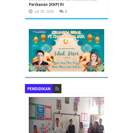
Perikanan (KKP) RI
Jul
28,
2026
-
0
PENDIDIKAN