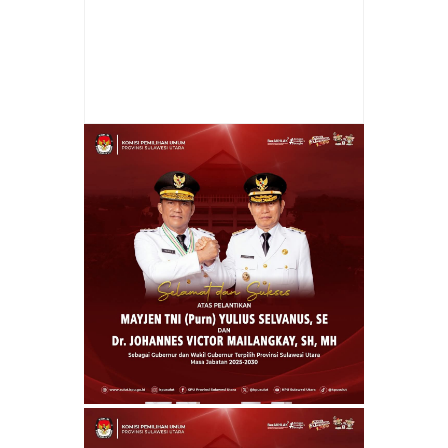
Item Reviewed:
Politisi Gerindra Apresiasi
Penangkapan Admin-Anggota Grup 'Fantasi
Sedarah' oleh Polisi
Rating:
5
Reviewed By:
Cheny