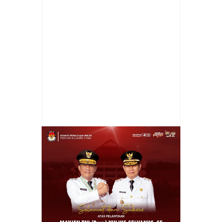
Item Reviewed:
Cindy Wurangian Pimpin
Rapat Fraksi Golkar
Rating:
5
Reviewed By:
admin