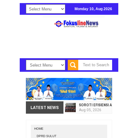
Monday 10, Aug 2026
SOROTI EFISIENSI APBD, DPRD SU
LATEST NEWS
Aug
05,
2026
HI. AMIR LIPUTO SERAP ASPIRAS
Aug
05,
2026
HOME
SEKRETARIAT DPRD PROVINSI SULA
DPRD SULUT