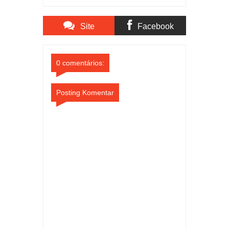
DUKUNG GERAKAN
INDONESIA ASRI,
WUJUDKAN
Site
Facebook
LINGKUNGAN
BERSIH DAN
LESTARI
Comments
Comments
0 comentários:
Posting Komentar