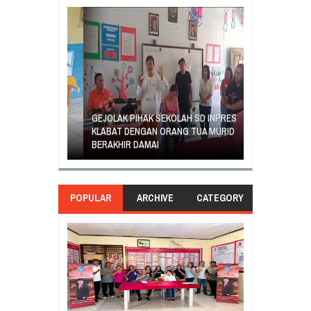
GEJOLAK PIHAK SEKOLAH SD INPRES
ORANG TUA SI
EGIATAN
KLABAT DENGAN ORANG TUA MURID
UNJUK RASA T
ASILA
BERAKHIR DAMAI
DI GANTI
POPULAR
ARCHIVE
CATEGORY