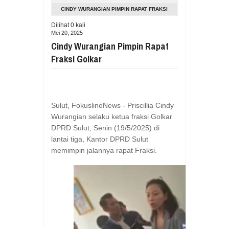
Aug
05,
2026
CINDY WURANGIAN PIMPIN RAPAT FRAKSI
RESES VIONITA KUERA SERAP ASP
GOLKAR
Dilihat
0
kali
Aug
05,
2026
Mei 20, 2025
GUBERNUR YULIUS BAWAKAN CERITA
Cindy Wurangian Pimpin Rapat
Aug
05,
2026
Fraksi Golkar
RESES DI SMK NEGERI 1 TONDANO, 
Aug
04,
2026
GERAK CEPAT PEMPROV SULUT ANTI
Aug
04,
2026
Sulut, FokuslineNews - Priscillia Cindy
Wurangian selaku ketua fraksi Golkar
RESES IRENE GOLDA PINONTOAN 
Aug
04,
2026
DPRD Sulut, Senin (19/5/2025) di
lantai tiga, Kantor DPRD Sulut
RESES II DPRD SULUT, ROYKE OC
memimpin jalannya rapat Fraksi.
Aug
03,
2026
RESES II 2026, EUGENIE MANTIRI
Aug
03,
2026