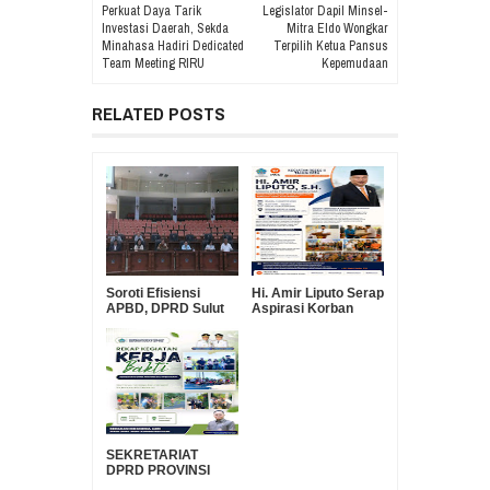
Perkuat Daya Tarik
Legislator Dapil Minsel-
Investasi Daerah, Sekda
Mitra Eldo Wongkar
Minahasa Hadiri Dedicated
Terpilih Ketua Pansus
Team Meeting RIRU
Kepemudaan
RELATED POSTS
Soroti Efisiensi
Hi. Amir Liputo Serap
APBD, DPRD Sulut
Aspirasi Korban
Pertanyakan Urgensi
Kebakaran Pakowa–
Suntikan Modal Rp30
Aspol, Salurkan
Miliar ke Bank
Bantuan
SulutGo
Kemanusiaan
SEKRETARIAT
DPRD PROVINSI
SULAWESI UTARA