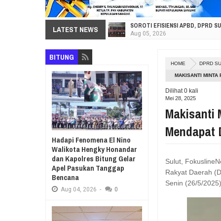
SOROTI EFISIENSI APBD, DPRD S
LATEST NEWS
Aug
05,
2026
HI. AMIR LIPUTO SERAP ASPIRA
BITUNG
Aug
05,
2026
HOME
DPRD S
SEKRETARIAT DPRD PROVINSI SU
MAKISANTI MINTA
Aug
05,
2026
Dilihat
0
kali
RESES VIONITA KUERA SERAP AS
Mei 28, 2025
Aug
05,
2026
Makisanti
GUBERNUR YULIUS BAWAKAN CERIT
Mendapat 
Aug
05,
2026
Hadapi Fenomena El Nino
RESES DI SMK NEGERI 1 TONDANO
Walikota Hengky Honandar
Aug
04,
2026
dan Kapolres Bitung Gelar
Sulut, Fokusline
Apel Pasukan Tanggap
GERAK CEPAT PEMPROV SULUT ANT
Rakyat Daerah (D
Bencana
Aug
04,
2026
Senin (26/5/2025
Aug
04,
2026
-
0
RESES IRENE GOLDA PINONTOAN
Aug
04,
2026
RESES II DPRD SULUT, ROYKE O