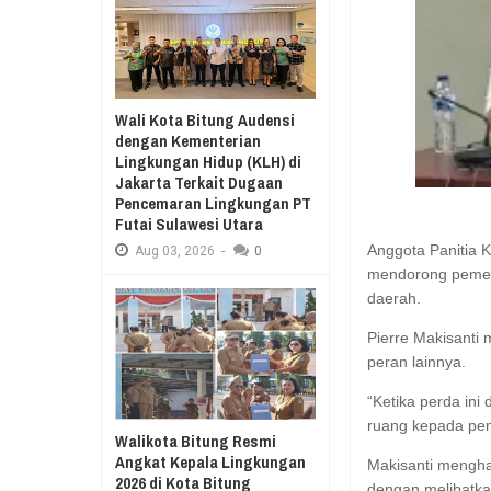
Aug
03,
2026
RESES II 2026, EUGENIE MANTIR
Aug
03,
2026
SAMBUT HUT KE-78 TAHUN RI, SD GMIM 5
MANADO GELAR JALAN SEHAT PROGRAM
SDN 10 TUBABA G
Wali Kota Bitung Audensi
KURIKULUM MERDEKA BELAJAR
PILAR PANCASILA
dengan Kementerian
Lingkungan Hidup (KLH) di
Jakarta Terkait Dugaan
Pencemaran Lingkungan PT
Futai Sulawesi Utara
Anggota Panitia 
Aug
03,
2026
-
0
mendorong pemer
daerah.
Pierre Makisanti
peran lainnya.
“Ketika perda ini
ruang kepada pem
Walikota Bitung Resmi
Angkat Kepala Lingkungan
Makisanti mengh
2026 di Kota Bitung
dengan melibatk