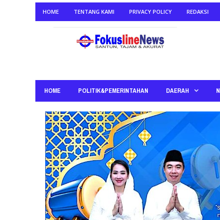
HOME
TENTANG KAMI
PRIVACY POLICY
REDAKSI
HOME
POLITIK&PEMERINTAHAN
DAERAH
N