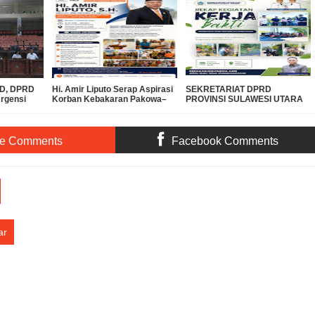
PBD, DPRD
Hi. Amir Liputo Serap Aspirasi
SEKRETARIAT DPRD
Urgensi
Korban Kebakaran Pakowa–
PROVINSI SULAWESI UTARA
 Miliar ke
Aspol, Salurkan Bantuan
DUKUNG GERAKAN
Kemanusiaan
INDONESIA ASRI, WUJUDKAN
LINGKUNGAN BERSIH DAN
LESTARI
te Comments
Facebook Comments
ar