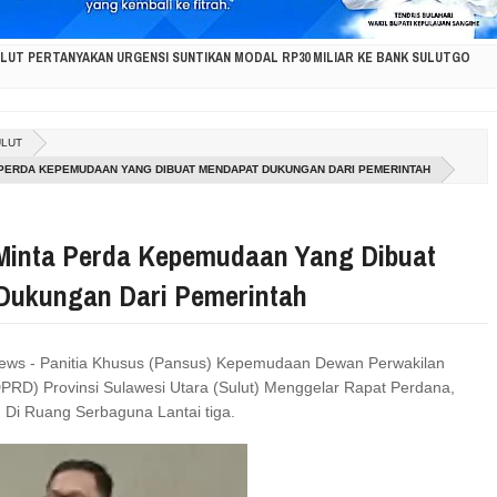
ULUT PERTANYAKAN URGENSI SUNTIKAN MODAL RP30 MILIAR KE BANK SULUTGO
SI KORBAN KEBAKARAN PAKOWA–ASPOL, SALURKAN BANTUAN KEMANUSIAAN
ULUT
LAWESI UTARA DUKUNG GERAKAN INDONESIA ASRI, WUJUDKAN LINGKUNGAN BERSIH 
 PERDA KEPEMUDAAN YANG DIBUAT MENDAPAT DUKUNGAN DARI PEMERINTAH
PIRASI MASYARAKAT KAWAHANG, DORONG PERCEPATAN PEMBANGUNAN DI NUSA UTA
 Minta Perda Kepemudaan Yang Dibuat
A ANAK: KISAH TUMOU HANGATKAN HAN KE-42, AJARKAN KASIH SAYANG, PERLINDUN
Dukungan Dari Pemerintah
, VONNY J. PAAT SERAP ASPIRASI DUNIA PENDIDIKAN UNTUK DIPERJUANGKAN DI DP
News - Panitia Khusus (Pansus) Kepemudaan Dewan Perwakilan
ISIPASI KEBAKARAN HUTAN DI GUNUNG SOPUTAN, LINTAS INSTANSI DIKERAHKAN
PRD) Provinsi Sulawesi Utara (Sulut) Menggelar Rapat Perdana,
) Di Ruang Serbaguna Lantai tiga.
 PERKUAT SINERGI PEMERINTAH DAN MASYARAKAT UNTUK MENDORONG PEMBANGU
CTAVIAN RORING SERAP ASPIRASI WARGA RANOMUUT UNTUK INFRASTRUKTUR DAN P