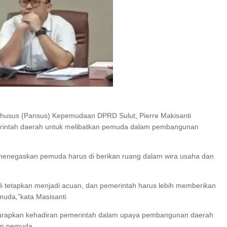
I SERAP ASPIRASI WARGA MANEMBO-NEMBO
ELAR KEGIATAN PENGUATAN
GEJOLAK PIHAK SEKOLAH SD INPRES KLABA
DENGAN ORANG TUA MURID BERAKHIR DAM
Khusus (Pansus) Kepemudaan DPRD Sulut, Pierre Makisanti
intah daerah untuk melibatkan pemuda dalam pembangunan
 menegaskan pemuda harus di berikan ruang dalam wira usaha dan
 di tetapkan menjadi acuan, dan pemerintah harus lebih memberikan
uda,”kata Masisanti
arapkan kehadiran pemerintah dalam upaya pembangunan daerah
an pemuda.