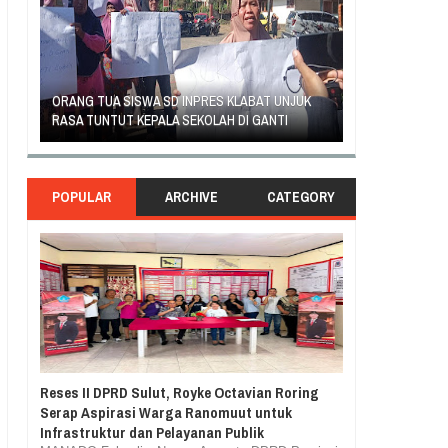
SAMBUT HUT KE-
T
ORANG TUA SISWA SD INPRES KLABAT UNJUK
MANADO GELAR
AI
RASA TUNTUT KEPALA SEKOLAH DI GANTI
KURIKULUM MER
POPULAR
ARCHIVE
CATEGORY
Reses II DPRD Sulut, Royke Octavian Roring
Serap Aspirasi Warga Ranomuut untuk
Infrastruktur dan Pelayanan Publik