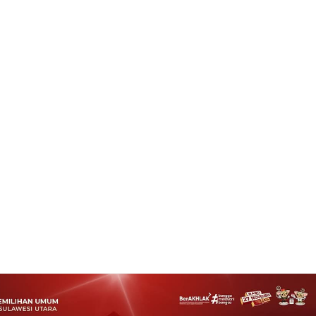
santi Minta Perda Kepemudaan Yang Dibuat Mendapat Dukungan Dari
5
Reviewed By:
admin