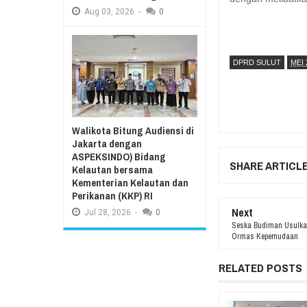
Aug
03,
2026
-
0
DPRD SULUT
MEI 
Walikota Bitung Audiensi di
Jakarta dengan
ASPEKSINDO) Bidang
SHARE ARTICL
Kelautan bersama
Kementerian Kelautan dan
Perikanan (KKP) RI
Next
Jul
28,
2026
-
0
Seska Budiman Usulkan
Ormas Kepemudaan
RELATED POSTS