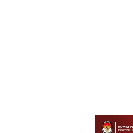
Item Reviewed:
Maki
Pemerintah
Rating: