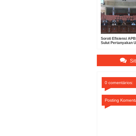
Soroti Efisiensi A
Sulut Pertanyakan 
Suntikan Modal Rp30
Bank SulutGo
Si
0 comentários:
Posting Koment