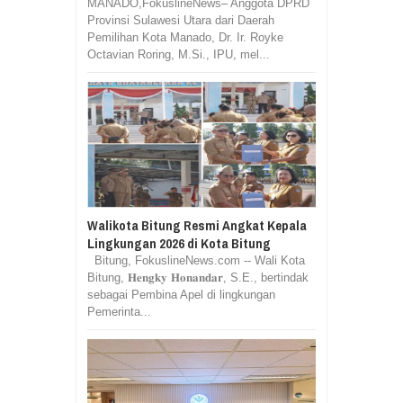
MANADO,FokuslineNews– Anggota DPRD
Provinsi Sulawesi Utara dari Daerah
Pemilihan Kota Manado, Dr. Ir. Royke
Octavian Roring, M.Si., IPU, mel...
Walikota Bitung Resmi Angkat Kepala
Lingkungan 2026 di Kota Bitung
Bitung, FokuslineNews.com -- Wali Kota
Bitung, 𝐇𝐞𝐧𝐠𝐤𝐲 𝐇𝐨𝐧𝐚𝐧𝐝𝐚𝐫, S.E., bertindak
sebagai Pembina Apel di lingkungan
Pemerinta...