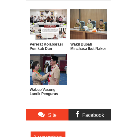
Pererat Kolaborasi
Wakil Bupati
Pemkab Dan
Minahasa Ikut Rakor
Kemenag, RD-
Pengendalian Inflasi
VASUNG Lakukan
Sekaligus
Kunker Di PKUB
Pembahasan
Evaluasi Program 3
Juta Rumah
Wabup Vasung
Lantik Pengurus
Gerakan Pramuka
Kota Manado
Periode 2025–2030
Site
Facebook
Comments
Comments
0 comentários: