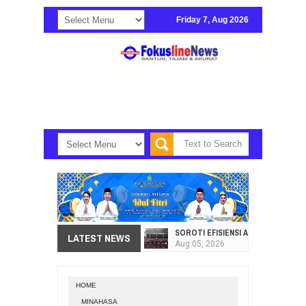
Friday 7, Aug 2026
SOROTI EFISIENSI APBD, DPRD SU
LATEST NEWS
Aug
05,
2026
HI. AMIR LIPUTO SERAP ASPIRAS
Aug
05,
2026
HOME
SEKRETARIAT DPRD PROVINSI SULA
MINAHASA