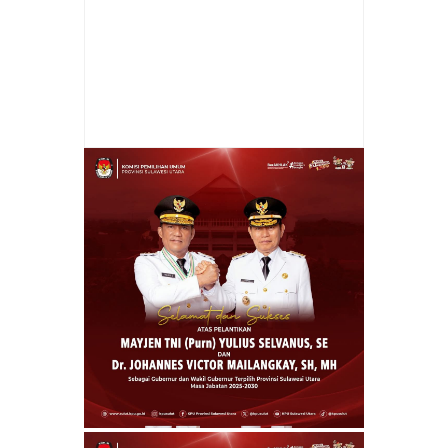
Item Reviewed:
Perkuat Ketahanan Pangan,
Bupati Jemmy Kumendong Bersama Warga
Tanam Bibit Pohon
Rating:
5
Reviewed By:
Prokla Malingkas