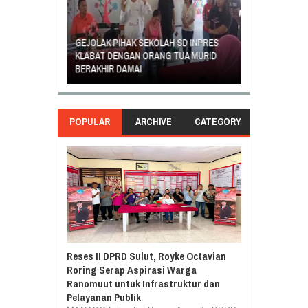
GEJOLAK PIHAK SEKOLAH SD INPRES
ORANG TUA SI
EGIATAN
KLABAT DENGAN ORANG TUA MURID
UNJUK RASA T
ASILA
BERAKHIR DAMAI
DI GANTI
POPULAR
ARCHIVE
CATEGORY
Reses II DPRD Sulut, Royke Octavian
Roring Serap Aspirasi Warga
Ranomuut untuk Infrastruktur dan
Pelayanan Publik