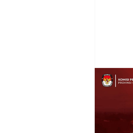
Item Reviewed:
Joun
PON ke-XXI 2024
Ra