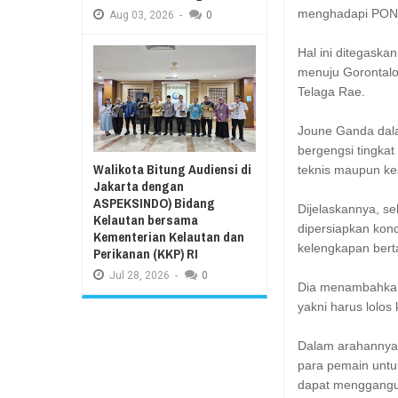
menghadapi PON 
Aug
03,
2026
-
0
Hal ini ditegask
menuju Gorontalo 
Telaga Rae.
Joune Ganda dal
bergengsi tingkat
Walikota Bitung Audiensi di
teknis maupun kes
Jakarta dengan
ASPEKSINDO) Bidang
Dijelaskannya, s
Kelautan bersama
dipersiapkan kondi
Kementerian Kelautan dan
kelengkapan bert
Perikanan (KKP) RI
Jul
28,
2026
-
0
Dia menambahkan
yakni harus lolos
Dalam arahannya,
para pemain untu
dapat menggangu 