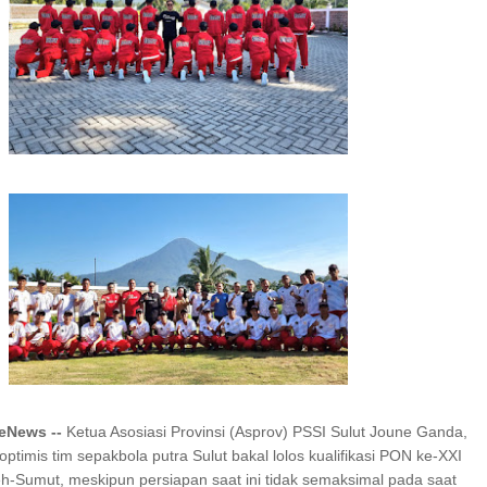
I SERAP ASPIRASI WARGA MANEMBO-NEMBO
78 TAHUN RI, SD GMIM 5
 JALAN SEHAT PROGRAM
SDN 10 TUBABA GELAR KEGIATAN PENGU
DEKA BELAJAR
PILAR PANCASILA
neNews --
Ketua Asosiasi Provinsi (Asprov) PSSI Sulut Joune Ganda,
timis tim sepakbola putra Sulut bakal lolos kualifikasi PON ke-XXI
eh-Sumut, meskipun persiapan saat ini tidak semaksimal pada saat