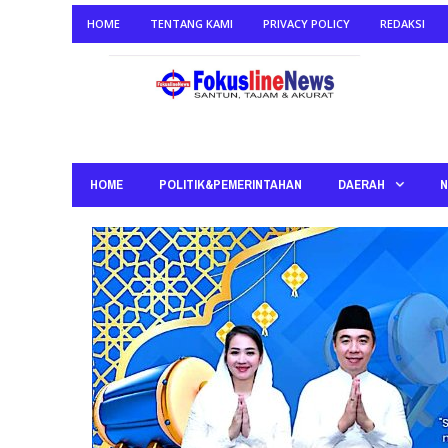
HOME
TENTANG KAMI
PRIVACY POLICY
REDAKSI
HOME
POLITIK&PEMERINTAHAN
DAERAH
N