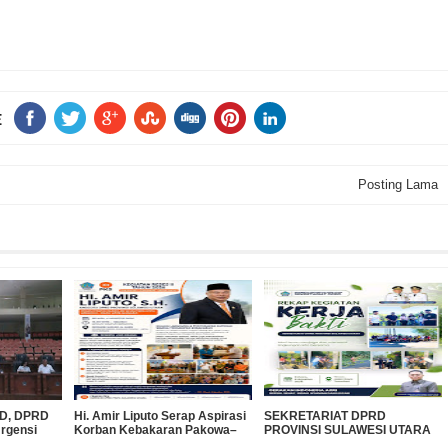
E
Posting Lama
PBD, DPRD
Hi. Amir Liputo Serap Aspirasi
SEKRETARIAT DPRD
Urgensi
Korban Kebakaran Pakowa–
PROVINSI SULAWESI UTARA
 Miliar ke
Aspol, Salurkan Bantuan
DUKUNG GERAKAN