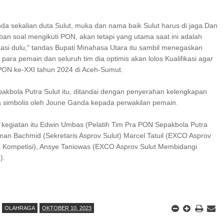
da sekalian duta Sulut, muka dan nama baik Sulut harus di jaga.Dan
ban soal mengikuti PON, akan tetapi yang utama saat ini adalah
fikasi dulu," tandas Bupati Minahasa Utara itu sambil menegaskan
para pemain dan seluruh tim dia optimis akan lolos Kualifikasi agar
 PON ke-XXI tahun 2024 di Aceh-Sumut.
pakbola Putra Sulut itu, ditandai dengan penyerahan kelengkapan
a simbolis oleh Joune Ganda kepada perwakilan pemain.
m kegiatan itu Edwin Umbas (Pelatih Tim Pra PON Sepakbola Putra
man Bachmid (Sekretaris Asprov Sulut) Marcel Tatuil (EXCO Asprov
 Kompetisi), Ansye Taniowas (EXCO Asprov Sulut Membidangi
).
OLAHRAGA
OKTOBER 10, 2023