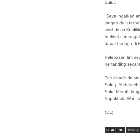
Sulut.
"Saya ingatkan an
jangan dulu terbe
wajib lolos Kuali
melihat semangat 
dapat berlaga di
Pelepasan tim se
bertanding secar
Turut hadir dala
Sulut), Abdulrach
Sulut Membidangi
Sepakbola Wanita
(DL)
HEADLINE
MINUT