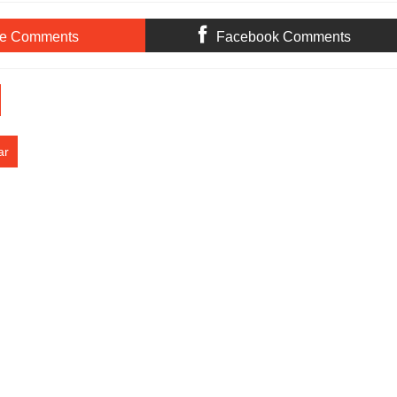
Kemanusiaan
INDONESIA ASRI, WUJUDKAN
LINGKUNGAN BERSIH DAN
LESTARI
te Comments
Facebook Comments
ar