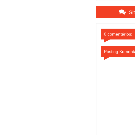
Bank SulutGo
Si
0 comentários:
Posting Koment