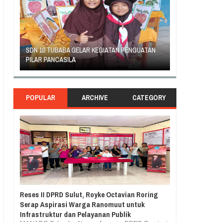
ATAN
GEJOLAK PIHAK SEKOLAH SD INPRES KLABAT
ORANG TUA S
DENGAN ORANG TUA MURID BERAKHIR DAMAI
RASA TUNTUT 
POPULAR
ARCHIVE
CATEGORY
Reses II DPRD Sulut, Royke Octavian Roring
Serap Aspirasi Warga Ranomuut untuk
Infrastruktur dan Pelayanan Publik