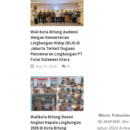
Aug
03,
2026
RESES II 2026, EUGENIE MANTIR
Aug
03,
2026
SAMBUT HUT KE-
MANADO GELAR
Wali Kota Bitung Audensi
KURIKULUM MER
dengan Kementerian
Lingkungan Hidup (KLH) di
Jakarta Terkait Dugaan
Pencemaran Lingkungan PT
Futai Sulawesi Utara
Aug
03,
2026
-
0
Minut, Fokusli
Walikota Bitung Resmi
SE,MAP,MM, Msi op
Angkat Kepala Lingkungan
2026 di Kota Bitung
tahun 2024 di Ac