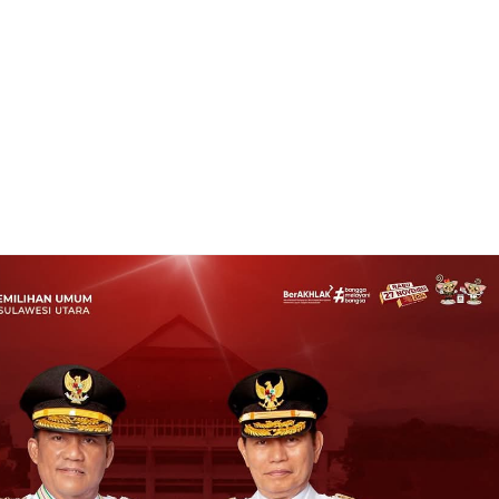
e Ganda Lepas Tim Sepakbola Putra Sulut Untuk Mengikuti Babak Prakualifikasi
ting:
5
Reviewed By:
admin