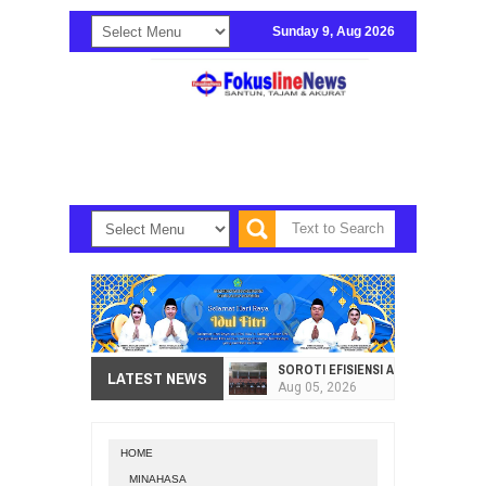
Sunday 9, Aug 2026
SOROTI EFISIENSI APBD, DPRD SU
LATEST NEWS
Aug
05,
2026
HI. AMIR LIPUTO SERAP ASPIRAS
Aug
05,
2026
HOME
SEKRETARIAT DPRD PROVINSI SULA
MINAHASA