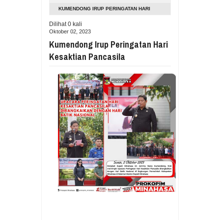
Aug
05,
2026
KUMENDONG IRUP PERINGATAN HARI
RESES VIONITA KUERA SERAP ASP
KESAKTIAN PANCASILA
Dilihat
0
kali
Aug
05,
2026
Oktober 02, 2023
GUBERNUR YULIUS BAWAKAN CERITA
Kumendong Irup Peringatan Hari
Aug
05,
2026
Kesaktian Pancasila
RESES DI SMK NEGERI 1 TONDANO, 
Aug
04,
2026
GERAK CEPAT PEMPROV SULUT ANTI
Aug
04,
2026
RESES IRENE GOLDA PINONTOAN 
Aug
04,
2026
RESES II DPRD SULUT, ROYKE OC
Aug
03,
2026
RESES II 2026, EUGENIE MANTIRI
Aug
03,
2026