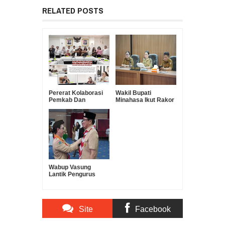
RELATED POSTS
Pererat Kolaborasi
Wakil Bupati
Pemkab Dan
Minahasa Ikut Rakor
Kemenag, RD-
Pengendalian Inflasi
VASUNG Lakukan
Sekaligus
Kunker Di PKUB
Pembahasan
Evaluasi Program 3
Juta Rumah
Wabup Vasung
Lantik Pengurus
Gerakan Pramuka
Kota Manado
Periode 2025–2030
Site
Facebook