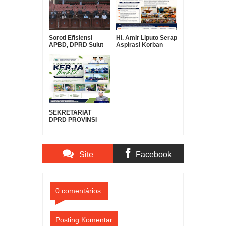
Soroti Efisiensi
Hi. Amir Liputo Serap
APBD, DPRD Sulut
Aspirasi Korban
Pertanyakan Urgensi
Kebakaran Pakowa–
Suntikan Modal Rp30
Aspol, Salurkan
Miliar ke Bank
Bantuan
SulutGo
Kemanusiaan
SEKRETARIAT
DPRD PROVINSI
SULAWESI UTARA
DUKUNG GERAKAN
INDONESIA ASRI,
WUJUDKAN
Site
Facebook
LINGKUNGAN
BERSIH DAN
LESTARI
Comments
Comments
0 comentários:
Posting Komentar