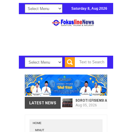
Saturday 8, Aug 2026
SOROTI EFISIENSI APBD, DPRD SU
LATEST NEWS
Aug
05,
2026
HI. AMIR LIPUTO SERAP ASPIRAS
Aug
05,
2026
HOME
SEKRETARIAT DPRD PROVINSI SULA
MINUT