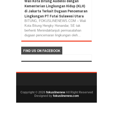
Wali Kota Bitung Audensi dengan
Kementerian Lingkungan Hidup (KLH)
di Jakarta Terkait Dugaan Pencemaran
Lingkungan PT Futai Sulawesi Utara
BITUNG, FOKUSLINENEWS.COM – Wali
Kota Bitung Hengky Honandar, SE tak
berhenti Menindaklanjuti permasalahan
dugaan pencemaran lingkungan oleh...
FIND US ON FACEBOOK
Copyright ©
2026
fokuslinenew
All Right Reserved
Designed by
fokuslinenew.com