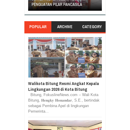
ASILA
BERAKHIR DAMAI
DI GANTI
POPULAR
ARCHIVE
CATEGORY
Walikota Bitung Resmi Angkat Kepala
Lingkungan 2026 di Kota Bitung
Bitung, FokuslineNews.com -- Wali Kota
Bitung, 𝐇𝐞𝐧𝐠𝐤𝐲 𝐇𝐨𝐧𝐚𝐧𝐝𝐚𝐫, S.E., bertindak
sebagai Pembina Apel di lingkungan
Pemerinta...