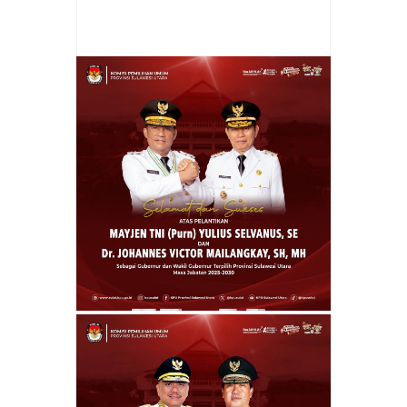
Item Reviewed:
Bupati Joune Ganda
Serahkan Bantuan Pakan dan Benih Ikan Air
Tawar
Rating:
5
Reviewed By:
admin