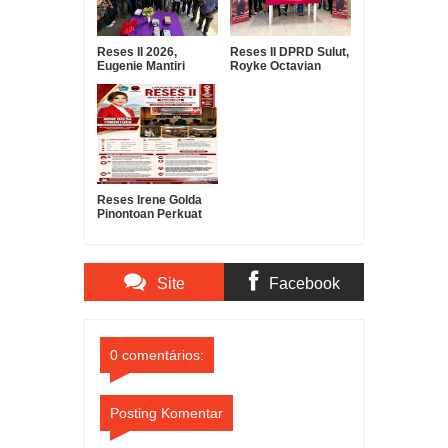
Reses II 2026,
Reses II DPRD Sulut,
Eugenie Mantiri
Royke Octavian
Serap Aspirasi
Roring Serap
Warga Manembo-
Aspirasi Warga
Nembo
Ranomuut untuk
Infrastruktur dan
Pelayanan Publik
Reses Irene Golda
Pinontoan Perkuat
Sinergi Pemerintah
dan Masyarakat
untuk Mendorong
Pembangunan Kota
Site
Facebook
Manado
Comments
Comments
0 comentários:
Posting Komentar