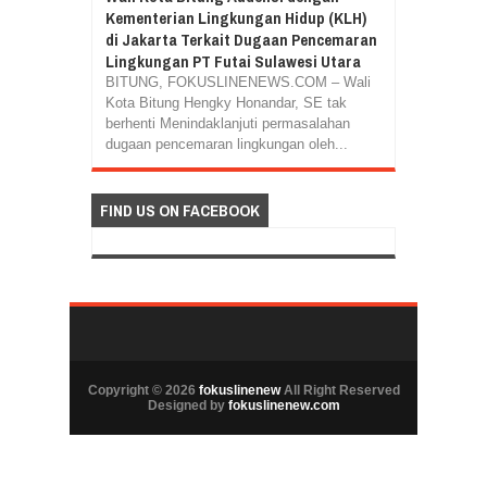
Kementerian Lingkungan Hidup (KLH)
di Jakarta Terkait Dugaan Pencemaran
Lingkungan PT Futai Sulawesi Utara
BITUNG, FOKUSLINENEWS.COM – Wali
Kota Bitung Hengky Honandar, SE tak
berhenti Menindaklanjuti permasalahan
dugaan pencemaran lingkungan oleh...
FIND US ON FACEBOOK
Copyright ©
2026
fokuslinenew
All Right Reserved
Designed by
fokuslinenew.com