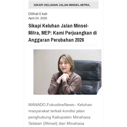
Aug
05,
2026
SIKAPI KELUHAN JALAN MINSEL-MITRA,
RESES VIONITA KUERA SERAP ASP
MEP: KAMI PERJUANGKAN DI ANGGARAN
Dilihat
0
kali
Aug
05,
2026
April 24, 2026
PERUBAHAN 2026
GUBERNUR YULIUS BAWAKAN CERITA
Sikapi Keluhan Jalan Minsel-
Aug
05,
2026
Mitra, MEP: Kami Perjuangkan di
RESES DI SMK NEGERI 1 TONDANO, 
Anggaran Perubahan 2026
Aug
04,
2026
GERAK CEPAT PEMPROV SULUT ANTI
Aug
04,
2026
RESES IRENE GOLDA PINONTOAN 
Aug
04,
2026
RESES II DPRD SULUT, ROYKE OC
Aug
03,
2026
RESES II 2026, EUGENIE MANTIRI
Aug
03,
2026
​MANADO,FokuslineNews– Keluhan
masyarakat terkait kondisi jalan
penghubung Kabupaten Minahasa
Selatan (Minsel) dan Minahasa