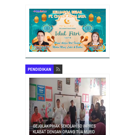
PENDIDIKAN
GEJOLAK PIHAK SEKOLAH SD INPRES
ORANG TUA SI
EGIATAN
KLABAT DENGAN ORANG TUA MURID
UNJUK RASA T