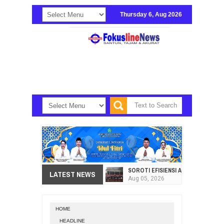
Thursday 6, Aug 2026
SOROTI EFISIENSI APBD, DPRD SU
LATEST NEWS
Aug
05,
2026
HI. AMIR LIPUTO SERAP ASPIRAS
Aug
05,
2026
HOME
SEKRETARIAT DPRD PROVINSI SULA
HEADLINE