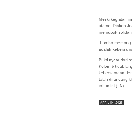
Meski kegiatan in
utama. Diaken Je
memupuk solidari
"Lomba memang m
adalah kebersama
Bukti nyata dari 
Kolom 5 tidak la
kebersamaan den
telah dirancang 
tahun ini.(LN)
APRIL 04, 2026