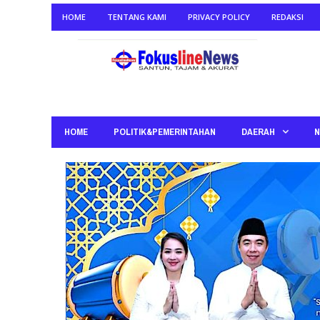
HOME
TENTANG KAMI
PRIVACY POLICY
REDAKSI
HOME
POLITIK&PEMERINTAHAN
DAERAH
N