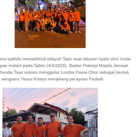
I SERAP ASPIRASI WARGA MANEMBO-NEMBO
78 TAHUN RI, SD GMIM 5
 JALAN SEHAT PROGRAM
SDN 10 TUBABA GELAR KEGIATAN PENGU
RDEKA BELAJAR
PILAR PANCASILA
 syahdu menyelimuti wilayah Taas saat ratusan nyala obor mulai
an malam pada Sabtu (4/4/2026). Badan Pekerja Majelis Jemaat
hesda Taas sukses menggelar Lomba Pawai Obor sebagai bentuk
 sengsara Yesus Kristus menjelang perayaan Paskah.