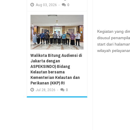
Aug
03,
2026
-
0
Kegiatan yang dim
disusul penampila
start dari halama
wilayah pelayana
Walikota Bitung Audiensi di
Jakarta dengan
ASPEKSINDO) Bidang
Kelautan bersama
Kementerian Kelautan dan
Perikanan (KKP) RI
Jul
28,
2026
-
0