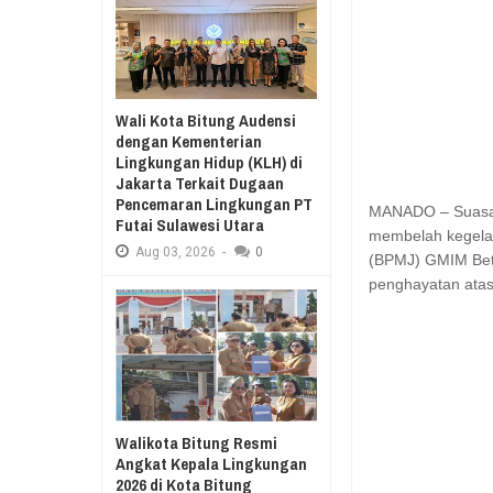
Aug
03,
2026
RESES II 2026, EUGENIE MANTIR
Aug
03,
2026
SAMBUT HUT KE-
MANADO GELAR
Wali Kota Bitung Audensi
KURIKULUM ME
dengan Kementerian
Lingkungan Hidup (KLH) di
Jakarta Terkait Dugaan
Pencemaran Lingkungan PT
MANADO – Suasana
Futai Sulawesi Utara
membelah kegelap
Aug
03,
2026
-
0
(BPMJ) GMIM Bet
penghayatan atas
Walikota Bitung Resmi
Angkat Kepala Lingkungan
2026 di Kota Bitung