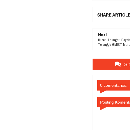
SHARE ARTICL
Next
Bupati Thungari Raya
Tetangga GMIST Mara
Si
0 comentários:
Posting Koment