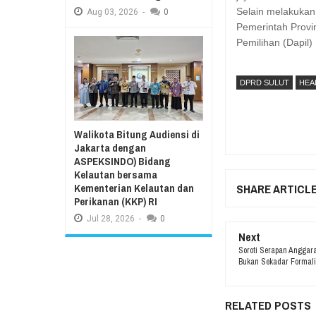
Selain melakukan
Aug
03,
2026
-
0
Pemerintah Provi
Pemilihan (Dapil
DPRD SULUT
HEA
Walikota Bitung Audiensi di
Jakarta dengan
ASPEKSINDO) Bidang
Kelautan bersama
Kementerian Kelautan dan
SHARE ARTICL
Perikanan (KKP) RI
Jul
28,
2026
-
0
Next
Soroti Serapan Anggar
Bukan Sekadar Formali
RELATED POSTS