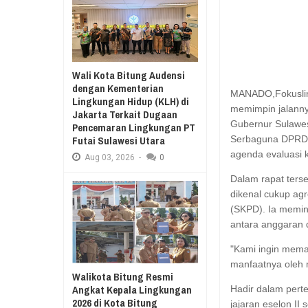
Aug
03,
2026
RESES II 2026, EUGENIE MANTIR
Aug
03,
2026
SAMBUT HUT KE-78
MANADO GELAR J
Wali Kota Bitung Audensi
KURIKULUM MERDE
dengan Kementerian
​MANADO,Fokuslin
Lingkungan Hidup (KLH) di
memimpin jalann
Jakarta Terkait Dugaan
Gubernur Sulawes
Pencemaran Lingkungan PT
Futai Sulawesi Utara
Serbaguna DPRD S
agenda evaluasi k
Aug
03,
2026
-
0
​Dalam rapat ters
dikenal cukup ag
(SKPD). Ia memint
antara anggaran d
​"Kami ingin mem
manfaatnya oleh m
Walikota Bitung Resmi
Angkat Kepala Lingkungan
​Hadir dalam pert
2026 di Kota Bitung
jajaran eselon I