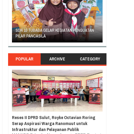
AN
GEJOLAK PIHAK SEKOLAH SD INPRES KLABAT
ORANG TUA SIS
DENGAN ORANG TUA MURID BERAKHIR DAMAI
RASA TUNTUT K
POPULAR
ARCHIVE
CATEGORY
Reses II DPRD Sulut, Royke Octavian Roring
Serap Aspirasi Warga Ranomuut untuk
Infrastruktur dan Pelayanan Publik