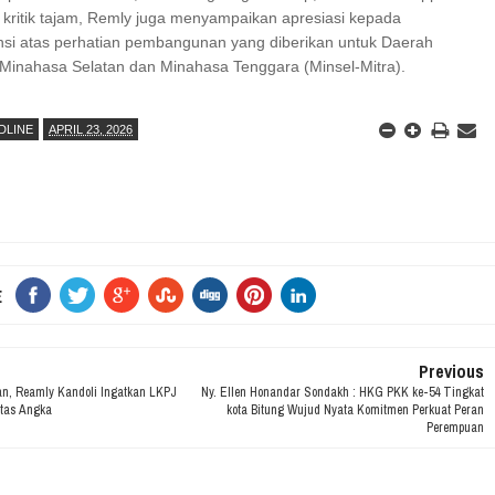
 kritik tajam, Remly juga menyampaikan apresiasi kepada
nsi atas perhatian pembangunan yang diberikan untuk Daerah
) Minahasa Selatan dan Minahasa Tenggara (Minsel-Mitra).
DLINE
APRIL 23, 2026
E
Previous
an, Reamly Kandoli Ingatkan LKPJ
Ny. Ellen Honandar Sondakh : HKG PKK ke-54 Tingkat
tas Angka
kota Bitung Wujud Nyata Komitmen Perkuat Peran
Perempuan