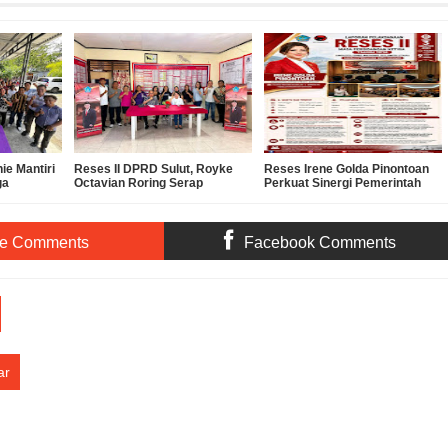
ie Mantiri
Reses II DPRD Sulut, Royke
Reses Irene Golda Pinontoan
ga
Octavian Roring Serap
Perkuat Sinergi Pemerintah
Aspirasi Warga Ranomuut
dan Masyarakat untuk
untuk Infrastruktur dan
Mendorong Pembangunan
Pelayanan Publik
Kota Manado
te Comments
Facebook Comments
ar