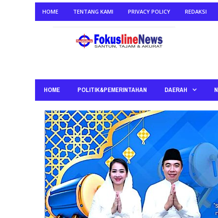
HOME
TENTANG KAMI
PRIVACY POLICY
REDAKSI
HOME
POLITIK&PEMERINTAHAN
DAERAH
N