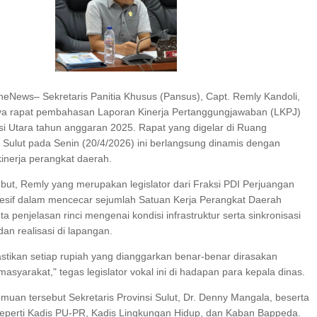
I SERAP ASPIRASI WARGA MANEMBO-NEMBO
 TAHUN RI, SD GMIM 5
ALAN SEHAT PROGRAM
SDN 10 TUBABA GELAR KEGIATAN PENGUAT
KA BELAJAR
PILAR PANCASILA
eNews– Sekretaris Panitia Khusus (Pansus), Capt. Remly Kandoli,
ya rapat pembahasan Laporan Kinerja Pertanggungjawaban (LKPJ)
i Utara tahun anggaran 2025. Rapat yang digelar di Ruang
ulut pada Senin (20/4/2026) ini berlangsung dinamis dengan
inerja perangkat daerah.
ebut, Remly yang merupakan legislator dari Fraksi PDI Perjuangan
resif dalam mencecar sejumlah Satuan Kerja Perangkat Daerah
a penjelasan rinci mengenai kondisi infrastruktur serta sinkronisasi
an realisasi di lapangan.
astikan setiap rupiah yang dianggarkan benar-benar dirasakan
asyarakat," tegas legislator vokal ini di hadapan para kepala dinas.
emuan tersebut Sekretaris Provinsi Sulut, Dr. Denny Mangala, beserta
I seperti Kadis PU-PR, Kadis Lingkungan Hidup, dan Kaban Bappeda.