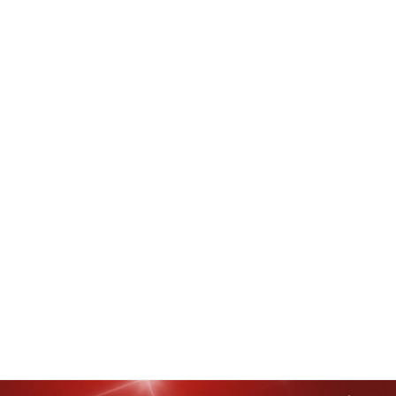
l LKPJ Gubernur Sulut 2025, Remly Kandoli Desak SKPD Transparan Soal
Rating:
5
Reviewed By:
admin