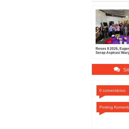
Reses II 2026, Eugen
Serap Aspirasi War
Manembo-Nembo
Si
0 comentários:
Posting Koment