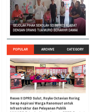
AN
GEJOLAK PIHAK SEKOLAH SD INPRES KLABAT
ORANG TUA SIS
DENGAN ORANG TUA MURID BERAKHIR DAMAI
RASA TUNTUT K
POPULAR
ARCHIVE
CATEGORY
Reses II DPRD Sulut, Royke Octavian Roring
Serap Aspirasi Warga Ranomuut untuk
Infrastruktur dan Pelayanan Publik