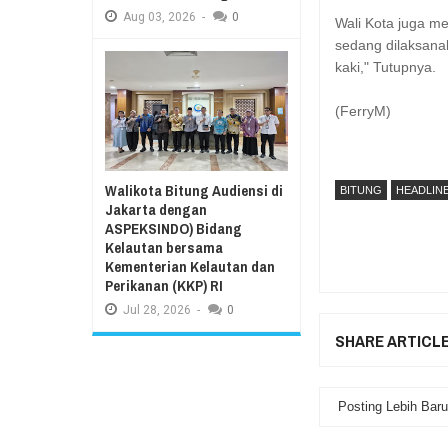
Aug
03,
2026
-
0
Wali Kota juga m
sedang dilaksana
kaki," Tutupnya.
(FerryM)
Walikota Bitung Audiensi di
BITUNG
HEADLIN
Jakarta dengan
ASPEKSINDO) Bidang
Kelautan bersama
Kementerian Kelautan dan
Perikanan (KKP) RI
Jul
28,
2026
-
0
SHARE ARTICL
Posting Lebih Baru