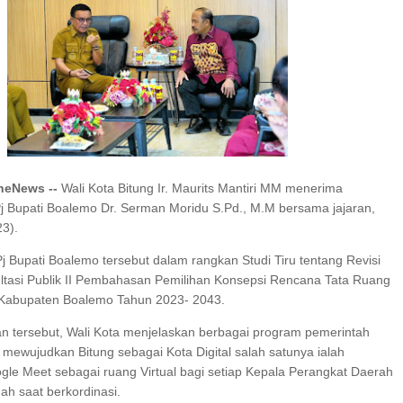
I SERAP ASPIRASI WARGA MANEMBO-NEMBO
 TAHUN RI, SD GMIM 5
ALAN SEHAT PROGRAM
SDN 10 TUBABA GELAR KEGIATAN PENGUAT
KA BELAJAR
PILAR PANCASILA
ineNews --
Wali Kota Bitung Ir. Maurits Mantiri MM menerima
Pj Bupati Boalemo Dr. Serman Moridu S.Pd., M.M bersama jajaran,
23).
j Bupati Boalemo tersebut dalam rangkan Studi Tiru tentang Revisi
asi Publik II Pembahasan Pemilihan Konsepsi Rencana Tata Ruang
Kabupaten Boalemo Tahun 2023- 2043.
 tersebut, Wali Kota menjelaskan berbagai program pemerintah
 mewujudkan Bitung sebagai Kota Digital salah satunya ialah
le Meet sebagai ruang Virtual bagi setiap Kepala Perangkat Daerah
h saat berkordinasi.