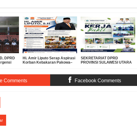
PBD, DPRD
Hi. Amir Liputo Serap Aspirasi
SEKRETARIAT DPRD
Urgensi
Korban Kebakaran Pakowa–
PROVINSI SULAWESI UTARA
 Miliar ke
Aspol, Salurkan Bantuan
DUKUNG GERAKAN
Kemanusiaan
INDONESIA ASRI, WUJUDKAN
LINGKUNGAN BERSIH DAN
LESTARI
te Comments
Facebook Comments
ar