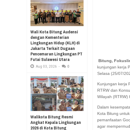
Aug
03,
2026
RESES II 2026, EUGENIE MANTIR
Aug
03,
2026
SAMBUT HUT KE-78
MANADO GELAR J
Wali Kota Bitung Audensi
KURIKULUM MERDE
dengan Kementerian
Lingkungan Hidup (KLH) di
Jakarta Terkait Dugaan
Pencemaran Lingkungan PT
Futai Sulawesi Utara
Bitung, Fokusl
Aug
03,
2026
-
0
kunjungan kerja 
Selasa (25/07/20
Kunjungan kerja P
RTRW dan Konsult
Wilayah (RTRW) 
Dalam kesempatan
Kota Bitung untuk
Walikota Bitung Resmi
pemanfaatan Goog
Angkat Kepala Lingkungan
agar mempermuda
2026 di Kota Bitung