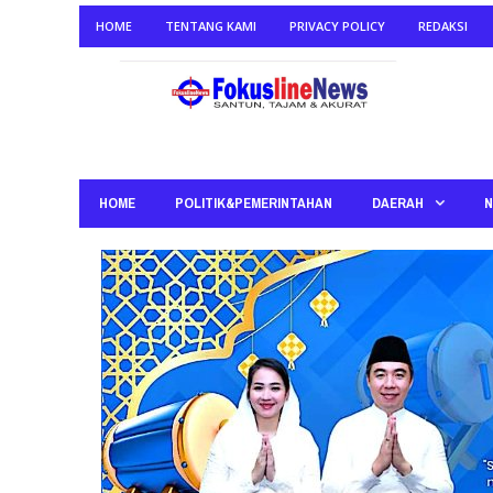
HOME
TENTANG KAMI
PRIVACY POLICY
REDAKSI
HOME
POLITIK&PEMERINTAHAN
DAERAH
N