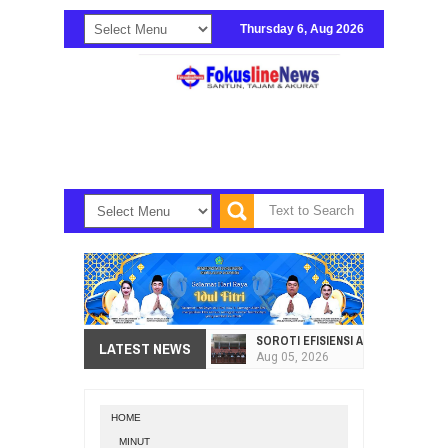
Thursday 6, Aug 2026
SOROTI EFISIENSI APBD, DPRD SU
LATEST NEWS
Aug
05,
2026
HI. AMIR LIPUTO SERAP ASPIRAS
Aug
05,
2026
HOME
SEKRETARIAT DPRD PROVINSI SULA
MINUT