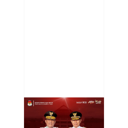
Item Reviewed:
Joune Ganda Serahkan BLT
Secara Simbolis tahap ke-2 tahun 2023
kepada Keluarga Penerima Manfaat KPM
Rating:
5
Reviewed By:
admin