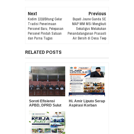
Next
Previous
Kodim 1310/Bitung Gelar
Bupati Joune Ganda SE
Tradisi Penerimaan
MAP MM MSi Mengikuti
Personel Baru, Pelepasan
Sekaligus Melakukan
Personel Pindah Satuan
Penandatanganan Prasasti
dan Purna Tugas
Air Bersih di Desa Teep
RELATED POSTS
Soroti Efisiensi
Hi. Amir Liputo Serap
APBD, DPRD Sulut
Aspirasi Korban
Pertanyakan Urgensi
Kebakaran Pakowa–
Suntikan Modal Rp30
Aspol, Salurkan
Miliar ke Bank
Bantuan
SulutGo
Kemanusiaan