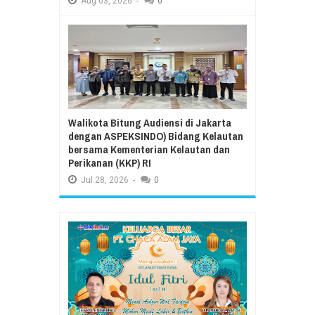
Aug
03,
2026
-
0
Walikota Bitung Audiensi di Jakarta
dengan ASPEKSINDO) Bidang Kelautan
bersama Kementerian Kelautan dan
Perikanan (KKP) RI
Jul
28,
2026
-
0