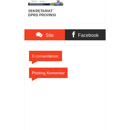
SEKRETARIAT
DPRD PROVINSI
SULAWESI UTARA
DUKUNG GERAKAN
INDONESIA ASRI,
WUJUDKAN
Site
Facebook
LINGKUNGAN
BERSIH DAN
LESTARI
Comments
Comments
0 comentários:
Posting Komentar