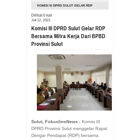
Aug
05,
2026
KOMISI III DPRD SULUT GELAR RDP
RESES VIONITA KUERA SERAP ASP
BERSAMA MITRA KERJA DARI BPBD
Dilihat
0
kali
Aug
05,
2026
Juli 12, 2023
PROVINSI SULUT
GUBERNUR YULIUS BAWAKAN CERITA
Komisi III DPRD Sulut Gelar RDP
Aug
05,
2026
Bersama Mitra Kerja Dari BPBD
RESES DI SMK NEGERI 1 TONDANO, 
Provinsi Sulut
Aug
04,
2026
GERAK CEPAT PEMPROV SULUT ANTI
Aug
04,
2026
RESES IRENE GOLDA PINONTOAN 
Aug
04,
2026
RESES II DPRD SULUT, ROYKE OC
Aug
03,
2026
RESES II 2026, EUGENIE MANTIRI
Aug
03,
2026
Sulut, FokuslineNews -
Komisi III
DPRD Provinsi Sulut menggelar Rapat
Dengar Pendapat (RDP) bersama