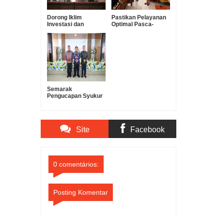
Dorong Iklim
Pastikan Pelayanan
Investasi dan
Optimal Pasca-
Lindungi Pelaku
Pengucapan Syukur,
Lokal, Pansus DPRD
Bupati Minsel Franky
Sulut Pacu
Donny Wongkar
Pembahasan
Turun Langsung ke
Ranperda Perizinan
OPD
Berusaha
Semarak
Pengucapan Syukur
Minsel 2026:
Momentum
Mempererat
Persaudaraan dan
Site
Facebook
Menggerakkan
Ekonomi Daerah
Comments
Comments
0 comentários:
Posting Komentar