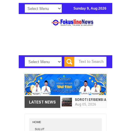
Sunday 9, Aug 2026
SOROTI EFISIENSI APBD, DPRD SU
LATEST NEWS
Aug
05,
2026
HI. AMIR LIPUTO SERAP ASPIRAS
Aug
05,
2026
HOME
SEKRETARIAT DPRD PROVINSI SULA
SULUT