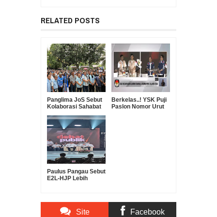
RELATED POSTS
Panglima JoS Sebut
Berkelas..! YSK Puji
Kolaborasi Sahabat
Paslon Nomor Urut
E2L Sulut dan
Dua E2L-HJP Pintar
Kamda Minsel,
Melahirkan "Super
Team" All Out
Menangkan E2L-HJP
Paulus Pangau Sebut
E2L-HJP Lebih
Layak Nakhodai
Sulut
Site
Facebook