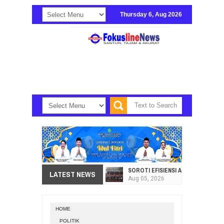
Thursday 6, Aug 2026
SOROTI EFISIENSI APBD, DPRD SU
LATEST NEWS
Aug
05,
2026
HI. AMIR LIPUTO SERAP ASPIRAS
Aug
05,
2026
HOME
SEKRETARIAT DPRD PROVINSI SULA
POLITIK