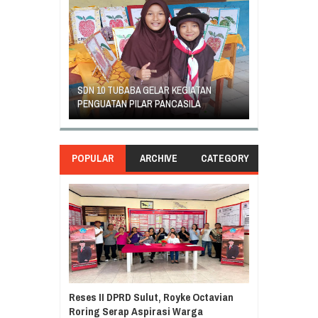
GEJOLAK PIHAK SEKOLAH SD INPRES
ORANG TUA SI
EGIATAN
KLABAT DENGAN ORANG TUA MURID
UNJUK RASA T
ASILA
BERAKHIR DAMAI
DI GANTI
POPULAR
ARCHIVE
CATEGORY
Reses II DPRD Sulut, Royke Octavian
Roring Serap Aspirasi Warga