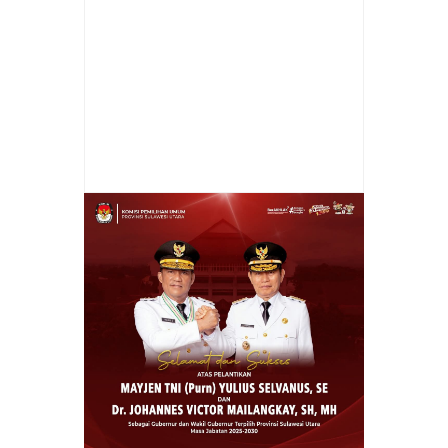
Item Reviewed:
DPC PDIP Minut Siap
Menangkan Ganjar Pranowo
Rating:
5
Reviewed By:
admin