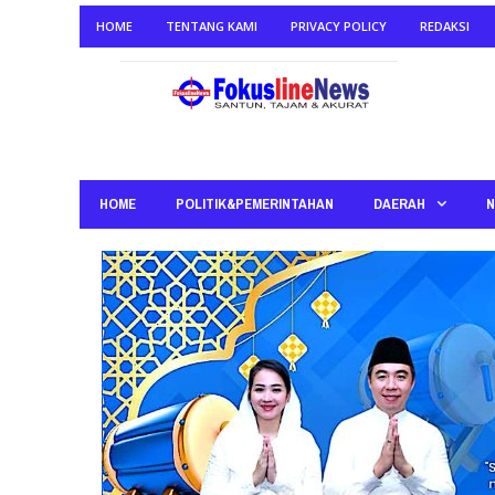
HOME
TENTANG KAMI
PRIVACY POLICY
REDAKSI
HOME
POLITIK&PEMERINTAHAN
DAERAH
N