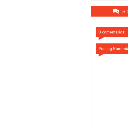
Bank SulutGo
Si
0 comentários:
Posting Koment