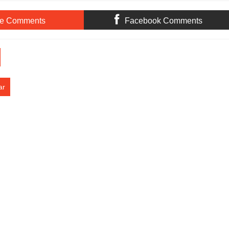
Kemanusiaan
INDONESIA ASRI, WUJUDKAN
LINGKUNGAN BERSIH DAN
LESTARI
te Comments
Facebook Comments
ar