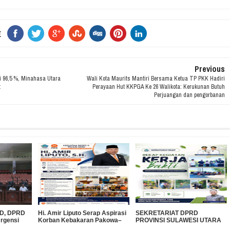
E
Previous
 96,5 %, Minahasa Utara
Wali Kota Maurits Mantiri Bersama Ketua TP PKK Hadiri
t
Perayaan Hut KKPGA Ke 26 Walikota: Kerukunan Butuh
Perjuangan dan pengorbanan
PBD, DPRD
Hi. Amir Liputo Serap Aspirasi
SEKRETARIAT DPRD
Urgensi
Korban Kebakaran Pakowa–
PROVINSI SULAWESI UTARA
 Miliar ke
Aspol, Salurkan Bantuan
DUKUNG GERAKAN