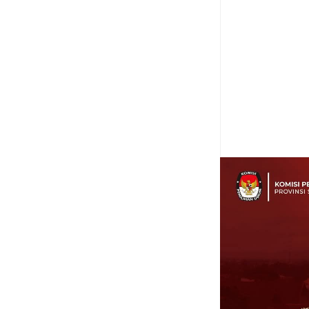
Item Reviewed:
Peme
manfaat
Rating:
5
Re