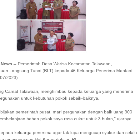
I SERAP ASPIRASI WARGA MANEMBO-NEMBO
 TAHUN RI, SD GMIM 5
ALAN SEHAT PROGRAM
SDN 10 TUBABA GELAR KEGIATAN PENGUAT
KA BELAJAR
PILAR PANCASILA
eNews --
Pemerintah Desa Warisa Kecamatan Talawaan,
tuan Langsung Tunai (BLT) kepada 46 Keluarga Penerima Manfaat
/07/2023).
ng Camat Talawaan, menghimbau kepada keluarga yang menerima
ergunakan untuk kebutuhan pokok sebaik-baiknya.
kebijakan pemerintah pusat, mari pergunakan dengan baik uang 900
pembelanjaan bahan pokok saya rasa cukut untuk 3 bulan," ujarnya.
kepada keluarga penerima agar tak lupa mengucap syukur dan selalu
an menyongsong Hut Kemerdekaan RI.