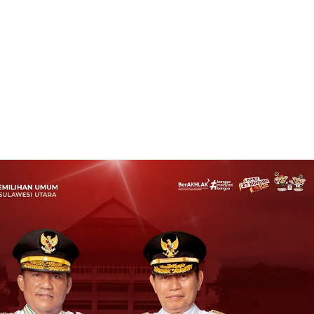
tintah Desa Warisa Salurkan BLT-DD Kepada 46 Kepala Keluarga penerima
viewed By:
admin