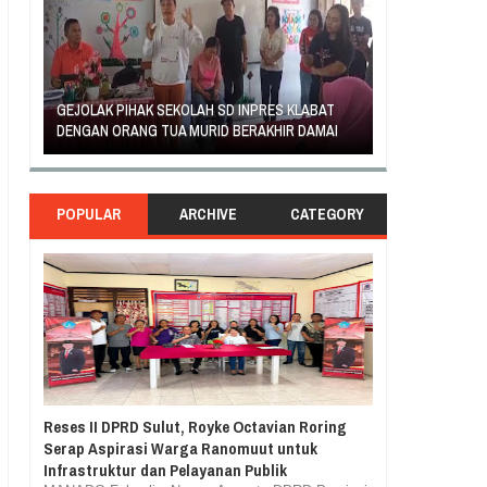
AN
GEJOLAK PIHAK SEKOLAH SD INPRES KLABAT
ORANG TUA SIS
DENGAN ORANG TUA MURID BERAKHIR DAMAI
RASA TUNTUT K
POPULAR
ARCHIVE
CATEGORY
Reses II DPRD Sulut, Royke Octavian Roring
Serap Aspirasi Warga Ranomuut untuk
Infrastruktur dan Pelayanan Publik