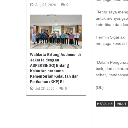
Aug
03,
2026
-
0
"Tentu saya meng
untuk menyongson
ketertiban dan 
Hermin Sigarlaki
menjaga kondisi 
Walikota Bitung Audiensi di
Jakarta dengan
"Dalam Pengunaa
ASPEKSINDO) Bidang
baik, dan sekaran
Kelautan bersama
sehat," tandasnya
Kementerian Kelautan dan
Perikanan (KKP) RI
(DL)
Jul
28,
2026
-
0
HEADLINE
MINUT