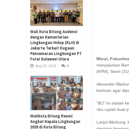
Aug
03,
2026
RESES II 2026, EUGENIE MANTIR
Aug
03,
2026
SAMBUT HUT KE-78
MANADO GELAR J
Wali Kota Bitung Audensi
KURIKULUM MERDE
dengan Kementerian
Lingkungan Hidup (KLH) di
Jakarta Terkait Dugaan
Pencemaran Lingkungan PT
Futai Sulawesi Utara
Minut, Fokuslin
menyalurkan Ban
Aug
03,
2026
-
0
(KPM), Senin (31
Alexander Warbu
bantuan agar dip
"BLT ini adalah 
ribu rupiah buat 
Walikota Bitung Resmi
Angkat Kepala Lingkungan
Lanjut Warbung, 
2026 di Kota Bitung
menjaga keaman