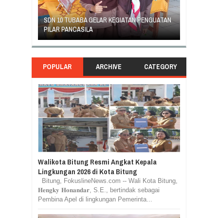
PENGUATAN
GEJOLAK PIHAK SEKOLAH SD INPRES KLABAT
ORANG TUA
DENGAN ORANG TUA MURID BERAKHIR DAMAI
RASA TUNT
POPULAR
ARCHIVE
CATEGORY
Walikota Bitung Resmi Angkat Kepala
Lingkungan 2026 di Kota Bitung
Bitung, FokuslineNews.com -- Wali Kota Bitung,
𝐇𝐞𝐧𝐠𝐤𝐲 𝐇𝐨𝐧𝐚𝐧𝐝𝐚𝐫, S.E., bertindak sebagai
Pembina Apel di lingkungan Pemerinta...