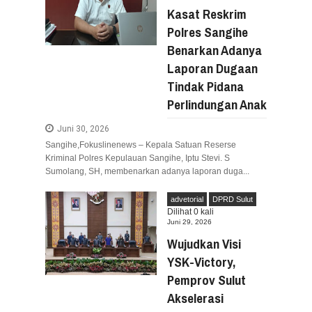
Aug
05,
2026
Kasat Reskrim
RESES VIONITA KUERA SERAP ASPIRA
Polres Sangihe
Aug
05,
2026
Benarkan Adanya
GUBERNUR YULIUS BAWAKAN CERITA AN
Laporan Dugaan
Aug
05,
2026
Tindak Pidana
RESES DI SMK NEGERI 1 TONDANO, VON
Perlindungan Anak
Aug
04,
2026
GERAK CEPAT PEMPROV SULUT ANTISIP
Juni 30, 2026
Aug
04,
2026
Sangihe,Fokuslinenews – Kepala Satuan Reserse
Kriminal Polres Kepulauan Sangihe, Iptu Stevi. S
RESES IRENE GOLDA PINONTOAN PER
Aug
04,
2026
Sumolang, SH, membenarkan adanya laporan duga...
RESES II DPRD SULUT, ROYKE OCTAV
advetorial
DPRD Sulut
Aug
03,
2026
Dilihat
0
kali
Juni 29, 2026
RESES II 2026, EUGENIE MANTIRI SER
Aug
03,
2026
Wujudkan Visi
YSK-Victory,
Pemprov Sulut
Akselerasi