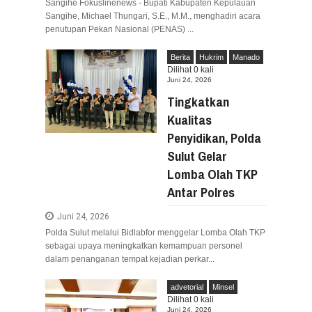
Sangihe Fokuslinenews - Bupati Kabupaten Kepulauan
Sangihe, Michael Thungari, S.E., M.M., menghadiri acara
penutupan Pekan Nasional (PENAS) ...
Berita
Hukrim
Manado
Dilihat
0
kali
Juni 24, 2026
Tingkatkan
Kualitas
Penyidikan, Polda
Sulut Gelar
Lomba Olah TKP
Antar Polres
Juni 24, 2026
Polda Sulut melalui Bidlabfor menggelar Lomba Olah TKP
sebagai upaya meningkatkan kemampuan personel
dalam penanganan tempat kejadian perkar...
advetorial
Minsel
Dilihat
0
kali
Juni 24, 2026