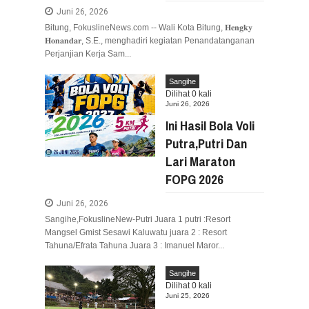
Juni 26, 2026
Bitung, FokuslineNews.com -- Wali Kota Bitung, 𝐇𝐞𝐧𝐠𝐤𝐲
𝐇𝐨𝐧𝐚𝐧𝐝𝐚𝐫, S.E., menghadiri kegiatan Penandatanganan
Perjanjian Kerja Sam...
Sangihe
Dilihat
0
kali
Juni 26, 2026
Ini Hasil Bola Voli
Putra,Putri Dan
Lari Maraton
FOPG 2026
Juni 26, 2026
Sangihe,FokuslineNew-Putri Juara 1 putri :Resort
Mangsel Gmist Sesawi Kaluwatu juara 2 : Resort
Tahuna/Efrata Tahuna Juara 3 : Imanuel Maror...
Sangihe
Dilihat
0
kali
Juni 25, 2026