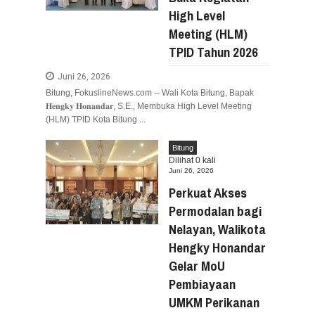
High Level
Meeting (HLM)
TPID Tahun 2026
Juni 26, 2026
Bitung, FokuslineNews.com -- Wali Kota Bitung, Bapak
𝐇𝐞𝐧𝐠𝐤𝐲 𝐇𝐨𝐧𝐚𝐧𝐝𝐚𝐫, S.E., Membuka High Level Meeting
(HLM) TPID Kota Bitung ...
Bitung
Dilihat
0
kali
Juni 26, 2026
Perkuat Akses
Permodalan bagi
Nelayan, Walikota
Hengky Honandar
Gelar MoU
Pembiayaan
UMKM Perikanan