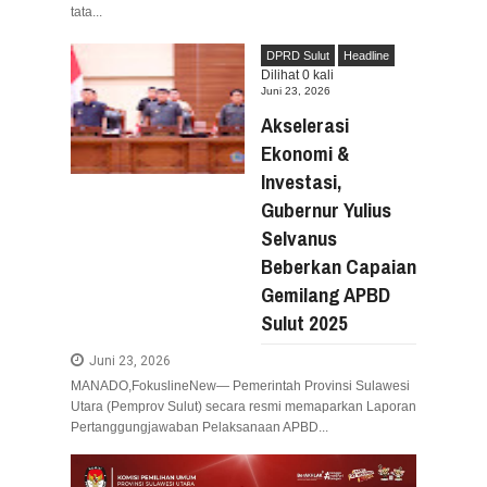
tata...
DPRD Sulut
Headline
Dilihat
0
kali
Juni 23, 2026
Akselerasi
Ekonomi &
Investasi,
Gubernur Yulius
Selvanus
Beberkan Capaian
Gemilang APBD
Sulut 2025
Juni 23, 2026
​MANADO,FokuslineNew— Pemerintah Provinsi Sulawesi
Utara (Pemprov Sulut) secara resmi memaparkan Laporan
Pertanggungjawaban Pelaksanaan APBD...