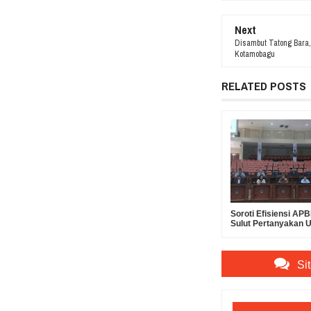
Next
Disambut Tatong Bara,
Kotamobagu
RELATED POSTS
Soroti Efisiensi A
Sulut Pertanyakan 
Suntikan Modal Rp30
Bank SulutGo
Si