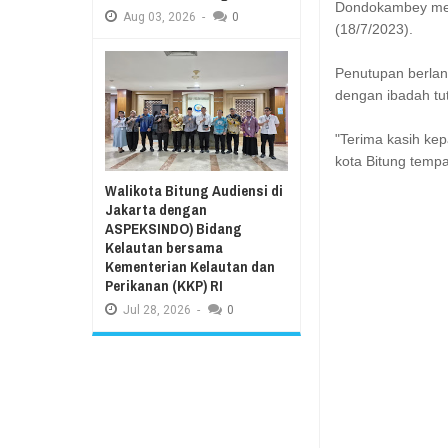
Dondokambey menu
Aug
03,
2026
-
0
(18/7/2023).
Penutupan berlan
dengan ibadah tu
"Terima kasih ke
kota Bitung tempa
Walikota Bitung Audiensi di
Jakarta dengan
ASPEKSINDO) Bidang
Kelautan bersama
Kementerian Kelautan dan
Perikanan (KKP) RI
Jul
28,
2026
-
0