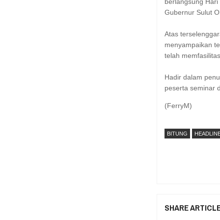
berlangsung Hari
Gubernur Sulut O
Atas terselenggar
menyampaikan ter
telah memfasilita
Hadir dalam penu
peserta seminar 
(FerryM)
BITUNG
HEADLIN
SHARE ARTICL