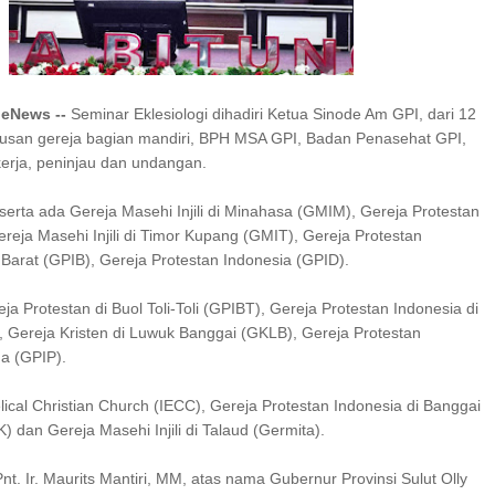
I SERAP ASPIRASI WARGA MANEMBO-NEMBO
ELAR KEGIATAN PENGUATAN
GEJOLAK PIHAK SEKOLAH SD INPRES KLABA
neNews --
Seminar Eklesiologi dihadiri Ketua Sinode Am GPI, dari 12
DENGAN ORANG TUA MURID BERAKHIR DAM
utusan gereja bagian mandiri, BPH MSA GPI, Badan Penasehat GPI,
kerja, peninjau dan undangan.
erta ada Gereja Masehi Injili di Minahasa (GMIM), Gereja Protestan
eja Masehi Injili di Timor Kupang (GMIT), Gereja Protestan
Barat (GPIB), Gereja Protestan Indonesia (GPID).
eja Protestan di Buol Toli-Toli (GPIBT), Gereja Protestan Indonesia di
, Gereja Kristen di Luwuk Banggai (GKLB), Gereja Protestan
ua (GPIP).
ical Christian Church (IECC), Gereja Protestan Indonesia di Banggai
 dan Gereja Masehi Injili di Talaud (Germita).
Pnt. Ir. Maurits Mantiri, MM, atas nama Gubernur Provinsi Sulut Olly