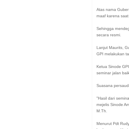
Atas nama Guber
maaf karena saat
Sehingga mendega
secara resmi.
Lanjut Maurits, 
GPI melakukan tat
Ketua Sinode GPI
seminar jalan baik
Suasana persauda
"Hasil dari semin
mejelis Sinode A
M.Th.
Menurut Pdt Rudy