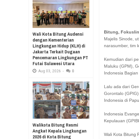
Aug
03,
2026
RESES II 2026, EUGENIE MANTIR
Aug
03,
2026
SAMBUT HUT KE-78 TAHUN RI, SD GMIM 5
MANADO GELAR JALAN SEHAT PROGRAM
SDN 10 TUBABA G
Bitung, Fokusli
Wali Kota Bitung Audensi
KURIKULUM MERDEKA BELAJAR
PILAR PANCASILA
Majelis Sinode, 
dengan Kementerian
Lingkungan Hidup (KLH) di
narasumber, tim 
Jakarta Terkait Dugaan
Pencemaran Lingkungan PT
Kemudian dari pes
Futai Sulawesi Utara
Maluku (GPM), Ger
Aug
03,
2026
-
0
Indonesia Bagian 
Lalu ada dari Ger
Gorontalo (GPIG)
Indonesia di Pap
Indonesia Evangel
Kepulauan (GPIBK)
Walikota Bitung Resmi
Angkat Kepala Lingkungan
Wali Kota Bitung 
2026 di Kota Bitung