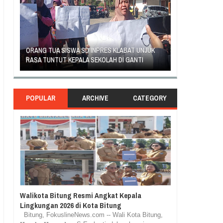
SAMBUT HUT KE-
T
ORANG TUA SISWA SD INPRES KLABAT UNJUK
MANADO GELAR
AI
RASA TUNTUT KEPALA SEKOLAH DI GANTI
KURIKULUM MER
POPULAR
ARCHIVE
CATEGORY
Walikota Bitung Resmi Angkat Kepala
Lingkungan 2026 di Kota Bitung
Bitung, FokuslineNews.com -- Wali Kota Bitung,