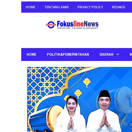
HOME
TENTANG KAMI
PRIVACY POLICY
REDAKSI
HOME
POLITIK&PEMERINTAHAN
DAERAH
N