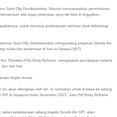
nur Sulut Olly Dondokambey, Maurits menyampaikan permohonan
 bersamaan ada tugas pekerjaan yang tak bisa di tinggalkan.
sikannya, untuk menutup pelaksanaan seminar studi eklesiologi
Gubernur Sulut Olly Dondokambey mengundang pimpinan Sinode Am
ap muka dan pertemuan di hari ini Selasa (18/7).
 Am, Pendeta (Pdt) Rudy Ririhena, mengatakan percakapan selama
 dan dari hati.
raan begitu terasa.
ar ini, akan dilengkapi oleh tim, di rumuskan untuk di bawa ke sidang
m GPI di Jayapura bulan November 2023," kata Pdt Rudy Ririhena
, selain pelaksanaan sidang majelis Sinode Am GPI, akan