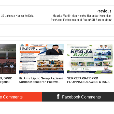
Previous
 JS Lakukan Kunker ke Kota
Maurits Mantiri dan Hengky Honandar Kukuhkan
Pengurus Forkopimcam di Ruang SH Sarundajang
PBD, DPRD
Hi. Amir Liputo Serap Aspirasi
SEKRETARIAT DPRD
Urgensi
Korban Kebakaran Pakowa–
PROVINSI SULAWESI UTARA
 Miliar ke
Aspol, Salurkan Bantuan
DUKUNG GERAKAN
Kemanusiaan
INDONESIA ASRI, WUJUDKAN
LINGKUNGAN BERSIH DAN
LESTARI
te Comments
Facebook Comments