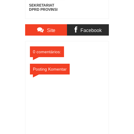
SEKRETARIAT
DPRD PROVINSI
SULAWESI UTARA
DUKUNG GERAKAN
INDONESIA ASRI,
WUJUDKAN
Site
Facebook
LINGKUNGAN
BERSIH DAN
LESTARI
Comments
Comments
0 comentários:
Posting Komentar