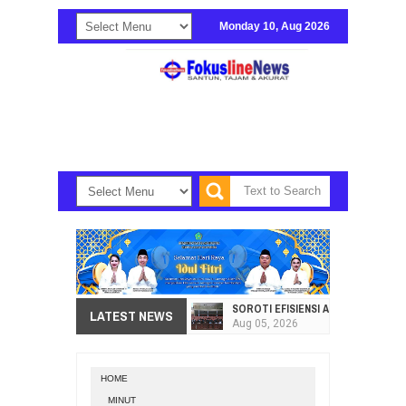
Monday 10, Aug 2026
SOROTI EFISIENSI APBD, DPRD SU
LATEST NEWS
Aug
05,
2026
HI. AMIR LIPUTO SERAP ASPIRAS
Aug
05,
2026
HOME
SEKRETARIAT DPRD PROVINSI SULA
MINUT