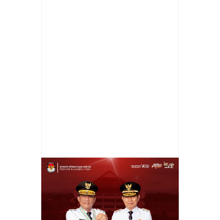
Item Reviewed:
Polres Minut. Bersama
Pemkab Merayakan Peringatan Hari
Bhayangkara ke 77 Tahun
Rating:
5
Reviewed By:
admin