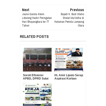
Next
Previous
Joune Ganda-Kevin
Bupati H. Budi Utomo
Lotulong Hadiri Peringatan
Sholat Idul Adha di
Hari Bhayangkara ke-77
Halaman Pemda Lampung
Tahun
Utara
RELATED POSTS
Soroti Efisiensi
Hi. Amir Liputo Serap
APBD, DPRD Sulut
Aspirasi Korban
Pertanyakan Urgensi
Kebakaran Pakowa–
Suntikan Modal Rp30
Aspol, Salurkan
Miliar ke Bank
Bantuan
SulutGo
Kemanusiaan