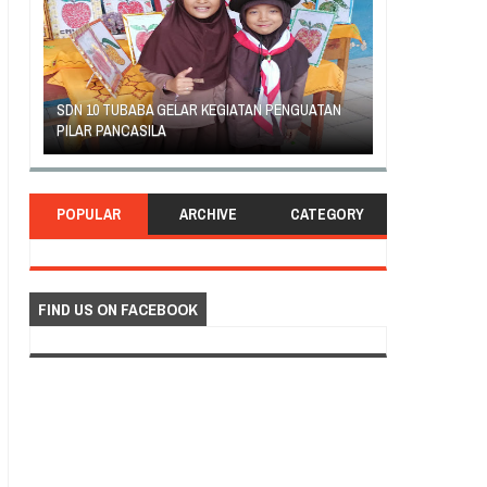
IATAN PENGUATAN
GEJOLAK PIHAK SEKOLAH SD INPRES KLABAT
DENGAN ORANG TUA MURID BERAKHIR DAMAI
POPULAR
ARCHIVE
CATEGORY
FIND US ON FACEBOOK