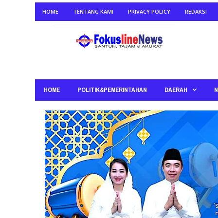
HOME
TENTANG KAMI
PRIVACY POLICY
REDAKSI
HOME
POLITIK&PEMERINTAHAN
DAERAH
N