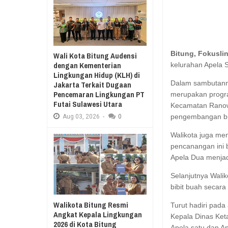
Aug
03,
2026
RESES II 2026, EUGENIE MANTIR
Aug
03,
2026
SA
MA
Bitung, Fokusli
Wali Kota Bitung Audensi
KU
dengan Kementerian
kelurahan Apela 
Lingkungan Hidup (KLH) di
Dalam sambutann
Jakarta Terkait Dugaan
Pencemaran Lingkungan PT
merupakan progr
Futai Sulawesi Utara
Kecamatan Ranow
pengembangan bu
Aug
03,
2026
-
0
Walikota juga men
pencanangan ini 
Apela Dua menja
Selanjutnya Wal
bibit buah secara
Walikota Bitung Resmi
Turut hadiri pada
Angkat Kepala Lingkungan
Kepala Dinas Ket
2026 di Kota Bitung
Apela satu dan A