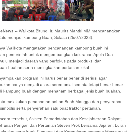
I SERAP ASPIRASI WARGA MANEMBO-NEMBO
MBUT HUT KE-78 TAHUN RI, SD GMIM 5
NADO GELAR JALAN SEHAT PROGRAM
SDN 10 TUBABA GELAR KEG
neNews --
Walikota Bitung, Ir. Maurits Mantiri MM mencanangkan
RIKULUM MERDEKA BELAJAR
PILAR PANCASILA
Satu menjadi kampung Buah, Selasa (25/07/2023).
ya Walikota mengatakan pencanangan kampung buah ini
am pemerintah untuk mengembangkan kelurahan Apela Dua
ulu menjadi daerah yang berfokus pada produksi dan
ah-buahan serta meningkatkan pertanian lokal.
yampaikan program ini harus benar benar di seriusi agar
bukan hanya menjadi acara seremonial semata tetapi benar benar
di kampung buah dengan menanam berbagai jenis buah buahan.
ikota melakukan penanaman pohon Buah Mangga dan penyerahan
 simbolis serta penyerahan satu buat traktor pertanian.
 acara tersebut, Asisten Pemerintahan dan Kesejahteraan Rakyat;
ahanan Pangan dan Pertanian Steven Prok bersama Jajaran; Lurah
pela dua serta lurah Kumersot dan Karondoran bersama Masyarakat