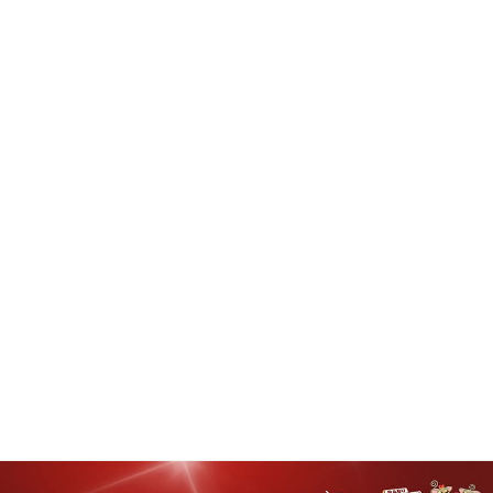
kota Bitung Maurits Mantiri Canangkan Kelurahan Apela Satu Jadi Kampung
n Bibit Buah
Rating:
5
Reviewed By:
admin