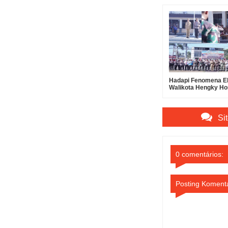
Hadapi Fenomena El
Walikota Hengky H
dan Kapolres Bitung
Apel Pasukan Tang
Bencana
Si
0 comentários:
Posting Koment