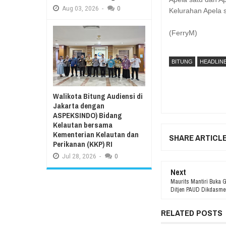
Aug
03,
2026
-
0
Kelurahan Apela s
(FerryM)
BITUNG
HEADLIN
Walikota Bitung Audiensi di
Jakarta dengan
ASPEKSINDO) Bidang
Kelautan bersama
Kementerian Kelautan dan
SHARE ARTICL
Perikanan (KKP) RI
Jul
28,
2026
-
0
Next
Maurits Mantiri Buka 
Ditjen PAUD Dikdasme
RELATED POSTS