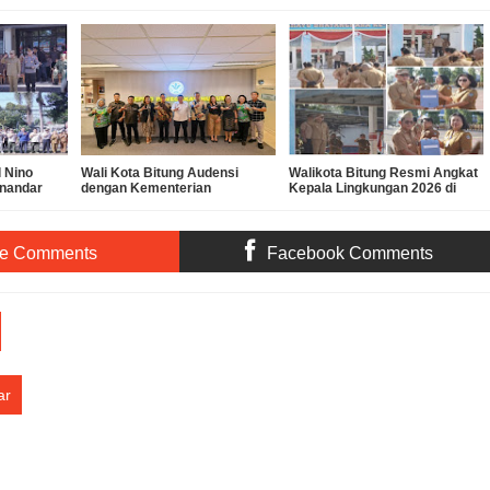
 Nino
Wali Kota Bitung Audensi
Walikota Bitung Resmi Angkat
onandar
dengan Kementerian
Kepala Lingkungan 2026 di
 Gelar
Lingkungan Hidup (KLH) di
Kota Bitung
gap
Jakarta Terkait Dugaan
Pencemaran Lingkungan PT
Futai Sulawesi Utara
te Comments
Facebook Comments
ar