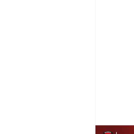
Item Reviewed:
Wali
Buah dan Penyeraha