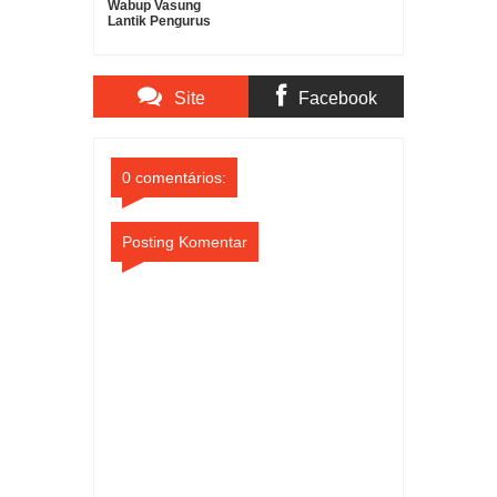
Wabup Vasung
Lantik Pengurus
Gerakan Pramuka
Kota Manado
Periode 2025–2030
Site
Facebook
Comments
Comments
0 comentários:
Posting Komentar