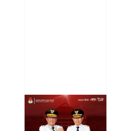
Item Reviewed:
Memperingati HUT KE-61
Sulut, Bupati RD Hadiri Upacara Dan Ziarah
di Makam Pahlawan Nasional G.S.S.J.
Ratulangie,
Rating:
5
Reviewed By:
Prokla
Malingkas