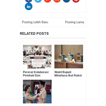
Posting Lebih Baru
Posting Lama
RELATED POSTS
Pererat Kolaborasi
Wakil Bupati
Pemkab Dan
Minahasa Ikut Rakor
Kemenag, RD-
Pengendalian Inflasi
VASUNG Lakukan
Sekaligus
Kunker Di PKUB
Pembahasan
Evaluasi Program 3
Juta Rumah