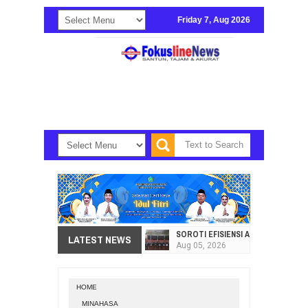
Friday 7, Aug 2026
SOROTI EFISIENSI APBD, DPRD SU
LATEST NEWS
Aug
05,
2026
HI. AMIR LIPUTO SERAP ASPIRAS
Aug
05,
2026
HOME
SEKRETARIAT DPRD PROVINSI SULA
MINAHASA