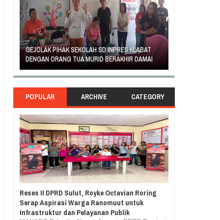
AN
GEJOLAK PIHAK SEKOLAH SD INPRES KLABAT
ORANG TUA SIS
DENGAN ORANG TUA MURID BERAKHIR DAMAI
RASA TUNTUT K
POPULAR
ARCHIVE
CATEGORY
Reses II DPRD Sulut, Royke Octavian Roring
Serap Aspirasi Warga Ranomuut untuk
Infrastruktur dan Pelayanan Publik