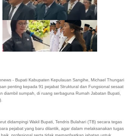
I SERAP ASPIRASI WARGA MANEMBO-NEMBO
 TAHUN RI, SD GMIM 5
ALAN SEHAT PROGRAM
SDN 10 TUBABA GELAR KEGIATAN PENGUAT
KA BELAJAR
PILAR PANCASILA
enews - Bupati Kabupaten Kepulauan Sangihe, Michael Thungari
an penting kepada 91 pejabat Struktural dan Fungsional sesaat
 dan diambil sumpah, di ruang serbaguna Rumah Jabatan Bupati,
).
rut didampingi Wakil Bupati, Tendris Bulahari (TB) secara tegas
ara pejabat yang baru dilantik, agar dalam melaksanakan tugas
baik, profesional serta tidak memanfaatkan jabatan untuk