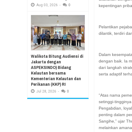
Aug
03,
2026
-
0
kepentingan prib
Pelantikan pejabat
dilantik, terdiri d
Dalam kesempatan
Walikota Bitung Audiensi di
Jakarta dengan
dengan baik. Ia 
ASPEKSINDO) Bidang
dari langkah stra
Kelautan bersama
serta adaptif te
Kementerian Kelautan dan
Perikanan (KKP) RI
Jul
28,
2026
-
0
“Atas nama pemer
setinggi-tinggin
Pengabdian, loyal
penting dalam pe
Sangihe,” ujar T
melainkan amana