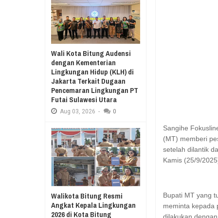
Aug
03,
2026
RESES II 2026, EUGENIE MANTIR
Aug
03,
2026
SAMBUT HUT KE-78
MANADO GELAR J
Wali Kota Bitung Audensi
KURIKULUM MERDE
dengan Kementerian
Lingkungan Hidup (KLH) di
Jakarta Terkait Dugaan
Pencemaran Lingkungan PT
Futai Sulawesi Utara
Aug
03,
2026
-
0
Sangihe Fokuslin
(MT) memberi pes
setelah dilantik
Kamis (25/9/2025
Walikota Bitung Resmi
Bupati MT yang tu
Angkat Kepala Lingkungan
meminta kepada p
2026 di Kota Bitung
dilakukan dengan 