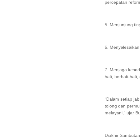
percepatan reform
5. Menjunjung tingg
6. Menyelesaikan
7. Menjaga kesad
hati, berhati-hat
“Dalam setiap ja
tolong dan permu
melayani,” ujar Bu
Diakhir Sambutann