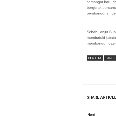
semangat baru da
bergerak bersam
pembangunan dem
Sebab, lanjut Bup
menduduki jabatan
membangun daera
HEADLINE
SANGI
SHARE ARTICL
Next