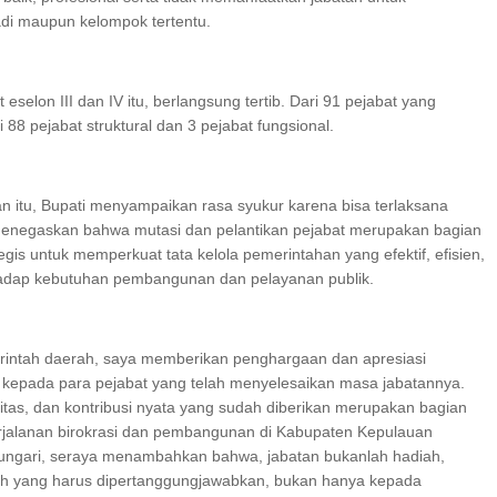
adi maupun kelompok tertentu.
 eselon III dan IV itu, berlangsung tertib. Dari 91 pejabat yang
ari 88 pejabat struktural dan 3 pejabat fungsional.
 itu, Bupati menyampaikan rasa syukur karena bisa terlaksana
menegaskan bahwa mutasi dan pelantikan pejabat merupakan bagian
tegis untuk memperkuat tata kelola pemerintahan yang efektif, efisien,
rhadap kebutuhan pembangunan dan pelayanan publik.
intah daerah, saya memberikan penghargaan dan apresiasi
ya kepada para pejabat yang telah menyelesaikan masa jabatannya.
itas, dan kontribusi nyata yang sudah diberikan merupakan bagian
rjalanan birokrasi dan pembangunan di Kabupaten Kepulauan
hungari, seraya menambahkan bahwa, jabatan bukanlah hadiah,
h yang harus dipertanggungjawabkan, bukan hanya kepada