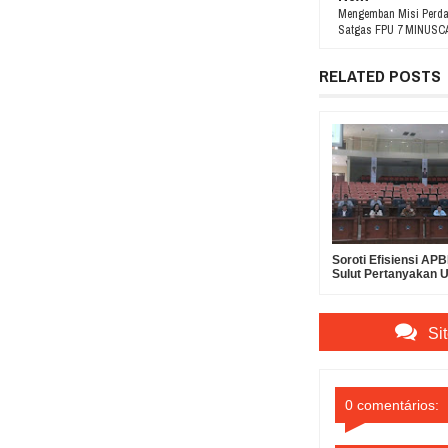
Mengemban Misi Perdam
Satgas FPU 7 MINUSCA 
RELATED POSTS
Soroti Efisiensi A
Sulut Pertanyakan 
Suntikan Modal Rp30
Bank SulutGo
Si
0 comentários: