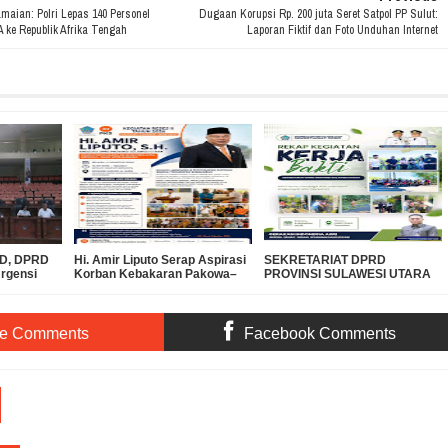
aian: Polri Lepas 140 Personel
Dugaan Korupsi Rp. 200 juta Seret Satpol PP Sulut:
ke Republik Afrika Tengah
Laporan Fiktif dan Foto Unduhan Internet
PBD, DPRD
Hi. Amir Liputo Serap Aspirasi
SEKRETARIAT DPRD
Urgensi
Korban Kebakaran Pakowa–
PROVINSI SULAWESI UTARA
 Miliar ke
Aspol, Salurkan Bantuan
DUKUNG GERAKAN
Kemanusiaan
INDONESIA ASRI, WUJUDKAN
LINGKUNGAN BERSIH DAN
LESTARI
te Comments
Facebook Comments