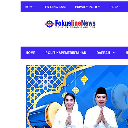
HOME
TENTANG KAMI
PRIVACY POLICY
REDAKSI
HOME
POLITIK&PEMERINTAHAN
DAERAH
N